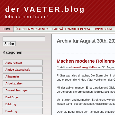
der VAETER.blog
lebe deinen Traum!
HOME
ÜBER DEN VERFASSER
LAG VÄTERARBEIT IN NRW
IMPRESSUM
Archiv für August 30th, 20
Kategorien
Machen moderne Rollenmod
Absurdistan
Erstellt von
Hans-Georg Nelles
am 30. Augus
Aktive Vaterschaft
Früher war alles einfacher. Die Elternrollen in 
Allgemein
und erzogen die Kinder. Väter verdienten das
Arbeitszeiten
Mit der aufkommenden Emanzipation und Gleichb
Auszeichnungen
verschoben, sie ermöglichen Teilzeitarbeit, n
Bad Boys
Von starren und normativen Strukturen, wie eing
locken damit, besser zu leben, vielseitiger zu
Bildung
Bindung
Über die Bedürfnisse der Familien und entspre