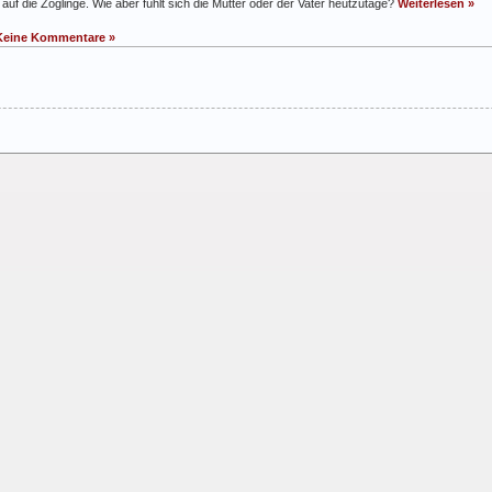
 die Zöglinge. Wie aber fühlt sich die Mutter oder der Vater heutzutage?
Weiterlesen »
Keine Kommentare »