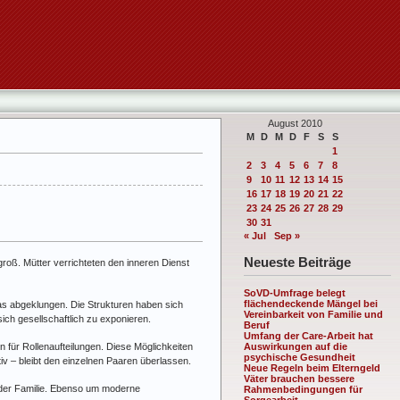
August 2010
M
D
M
D
F
S
S
1
2
3
4
5
6
7
8
9
10
11
12
13
14
15
16
17
18
19
20
21
22
23
24
25
26
27
28
29
30
31
« Jul
Sep »
Neueste Beiträge
r groß. Mütter verrichteten den inneren Dienst
SoVD-Umfrage belegt
flächendeckende Mängel bei
as abgeklungen. Die Strukturen haben sich
Vereinbarkeit von Familie und
ich gesellschaftlich zu exponieren.
Beruf
Umfang der Care-Arbeit hat
n für Rollenaufteilungen. Diese Möglichkeiten
Auswirkungen auf die
psychische Gesundheit
iv – bleibt den einzelnen Paaren überlassen.
Neue Regeln beim Elterngeld
Väter brauchen bessere
n der Familie. Ebenso um moderne
Rahmenbedingungen für
Sorgearbeit