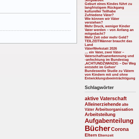
Geburt eines Kindes führt zu
langfristigem Rückgang
kultureller Teilhabe
Zufriedene Väter?
Wie können wir Väter
verstehen?
Mehr Druck, weniger Kinder
Vater werden – von Anfang an
mitgedacht?
Mehr Zeit oder mehr Geld?
TEILZEITMänner braucht das
Land
VäterWerkstatt 2026
… ein Vater, zwei Väter –
Vaterschaftsanerkennung und
-anfechtung im Bundestag
‚ACHTUNDZWANZIG – Der Weg
entsteht im Gehen‘
Bundesweite Studie zu Vätern
von Kindern mit und ohne
Entwicklungsbeeinträchtigung
Schlagwörter
aktive Vaterschaft
Alleinerziehende
alte
Arbeitsorganisation
Väter
Arbeitsteilung
Aufgabenteilung
Bücher
Corona
Eltern
Elternzeit