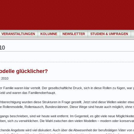
VERANSTALTUNGEN
KOLUMNE
NEWSLETTER
STUDIEN & UMFRAGEN
10
elle glücklicher?
t 2010
der Familie waren klar verteilt. Der gesellschaftliche Druck, sich in diese Rollen zu fügen, wa
 Geld und waren das Familienoberhaupt.
erechtigung wurden diese Strukturen in Frage gestellt. Jetzt sind diese Wellen wieder etw
eue Rollenmodelle, Rollentausch, Bundesrätinnen. Diese Wege sind heute auch möglich, ohne s
angs beschrieben, sind wir heute weit entfernt. Im Gegenteil, es gibt viele neue Möglichkeite
 leben, sich zu verwirklichen. Die Wahl zwischen den vielen Modellen – modern oder konservat
chende Angebote wird viel diskutiert. Auch über die Abwesenheit der berufstätigen Väter vo