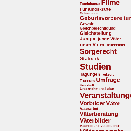
Filme
Feminismus
Führungskräfte
Geburtenrate
Geburtsvorbereitu
Gewalt
Gleichberechtigung
Gleichstellung
Jungen
junge Väter
neue Väter
Rollenbilder
Sorgerecht
Statistik
Studien
Tagungen
Teilzeit
Umfrage
Trennung
Unterhalt
Unternehmenskultur
Veranstaltung
Vorbilder
Väter
Väterarbeit
Väterberatung
Väterbilder
Väterbildung
Väterbücher