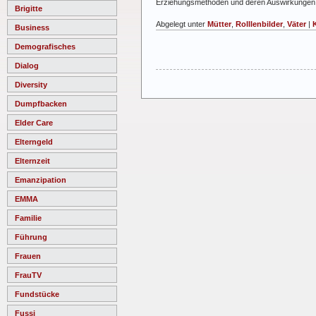
Erziehungsmethoden und deren Auswirkungen auf
Brigitte
Abgelegt unter
Mütter
,
Rolllenbilder
,
Väter
|
Business
Demografisches
Dialog
Diversity
Dumpfbacken
Elder Care
Elterngeld
Elternzeit
Emanzipation
EMMA
Familie
Führung
Frauen
FrauTV
Fundstücke
Fussi