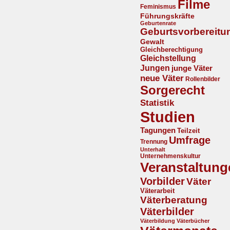
Filme
Feminismus
Führungskräfte
Geburtenrate
Geburtsvorbereitu
Gewalt
Gleichberechtigung
Gleichstellung
Jungen
junge Väter
neue Väter
Rollenbilder
Sorgerecht
Statistik
Studien
Tagungen
Teilzeit
Umfrage
Trennung
Unterhalt
Unternehmenskultur
Veranstaltung
Vorbilder
Väter
Väterarbeit
Väterberatung
Väterbilder
Väterbildung
Väterbücher