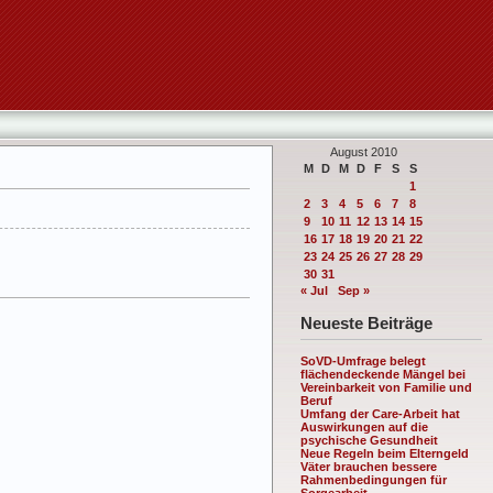
August 2010
M
D
M
D
F
S
S
1
2
3
4
5
6
7
8
9
10
11
12
13
14
15
16
17
18
19
20
21
22
23
24
25
26
27
28
29
30
31
« Jul
Sep »
Neueste Beiträge
SoVD-Umfrage belegt
flächendeckende Mängel bei
Vereinbarkeit von Familie und
Beruf
Umfang der Care-Arbeit hat
Auswirkungen auf die
psychische Gesundheit
Neue Regeln beim Elterngeld
Väter brauchen bessere
Rahmenbedingungen für
Sorgearbeit