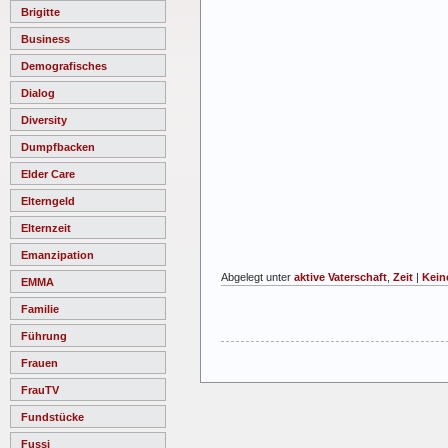
Brigitte
Business
Demografisches
Dialog
Diversity
Dumpfbacken
Elder Care
Elterngeld
Elternzeit
Emanzipation
Abgelegt unter
aktive Vaterschaft
,
Zeit
|
Kein
EMMA
Familie
Führung
Frauen
FrauTV
Fundstücke
Fussi