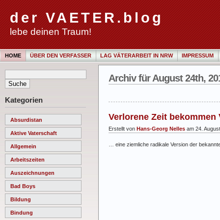
der VAETER.blog
lebe deinen Traum!
HOME
ÜBER DEN VERFASSER
LAG VÄTERARBEIT IN NRW
IMPRESSUM
Archiv für August 24th, 20
Kategorien
Verlorene Zeit bekommen V
Absurdistan
Erstellt von
Hans-Georg Nelles
am 24. Augus
Aktive Vaterschaft
… eine ziemliche radikale Version der bekannte
Allgemein
Arbeitszeiten
Auszeichnungen
Bad Boys
Bildung
Bindung