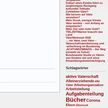
Geburt eines Kindes führt zu
langfristigem Rückgang
kultureller Teilhabe
Zufriedene Väter?
Wie können wir Väter
verstehen?
Mehr Druck, weniger Kinder
Vater werden – von Anfang an
mitgedacht?
Mehr Zeit oder mehr Geld?
TEILZEITMänner braucht das
Land
VäterWerkstatt 2026
… ein Vater, zwei Väter –
Vaterschaftsanerkennung und
-anfechtung im Bundestag
‚ACHTUNDZWANZIG – Der Weg
entsteht im Gehen‘
Bundesweite Studie zu Vätern
von Kindern mit und ohne
Entwicklungsbeeinträchtigung
Schlagwörter
aktive Vaterschaft
Alleinerziehende
alte
Arbeitsorganisation
Väter
Arbeitsteilung
Aufgabenteilung
Bücher
Corona
Eltern
Elternzeit