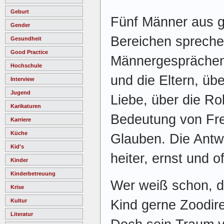
Geburt
Fünf Männer aus g
Gender
Bereichen spreche
Gesundheit
Good Practice
Männergesprächen“
Hochschule
und die Eltern, üb
Interview
Jugend
Liebe, über die Rol
Karikaturen
Bedeutung von Fre
Karriere
Küche
Glauben. Die Antwo
Kid's
heiter, ernst und o
Kinder
Kinderbetreuung
Wer weiß schon, 
Krise
Kultur
Kind gerne Zoodir
Literatur