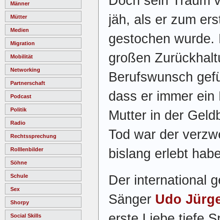
Doch sein Traum v
Männer
jäh, als er zum er
Mütter
Medien
gestochen wurde. 
Migration
großen Zurückhalt
Mobilität
Networking
Berufswunsch gefü
Partnerschaft
dass er immer ein 
Podcast
Politik
Mutter in der Geldb
Radio
Tod war der verzwe
Rechtssprechung
Rolllenbilder
bislang erlebt habe
Söhne
Schule
Der international 
Sex
Sänger
Udo Jürg
Shorpy
erste Liebe tiefe 
Social Skills