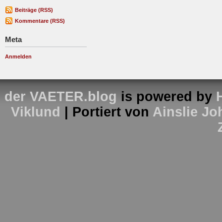
Beiträge (RSS)
Kommentare (RSS)
Meta
Anmelden
der VAETER.blog
is powered by
Viklund
| Portiert von
Ainslie J