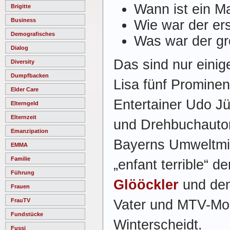
Wann ist ein M
Brigitte
Business
Wie war der er
Demografisches
Was war der gr
Dialog
Das sind nur einig
Diversity
Dumpfbacken
Lisa fünf Prominent
Elder Care
Entertainer Udo J
Elterngeld
Elternzeit
und Drehbuchauto
Emanzipation
Bayerns Umweltmi
EMMA
Familie
„enfant terrible“ 
Führung
Glööckler
und dem
Frauen
FrauTV
Vater und MTV-Mo
Fundstücke
Winterscheidt.
Fussi