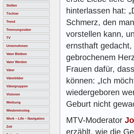
Stellen
hinterlassen hat: 
Töchter
Schmerz, den man 
Trend
Trennungsväter
vorstellen kann, un
TV
ernsthaft gedacht,
Unternehmen
Vater Bleiben
gebrochenem Herz
Vater Werden
Frauen dafür, das
Väter
Väterbilder
können: „Ich möcht
Vätergruppen
wiedergeboren wer
Visionen
Geburt nicht gewa
Werbung
Wiedereinstieg
MTV-Moderator
Jo
Work – Life – Navigation
Zeit
erzählt, wie die Ge