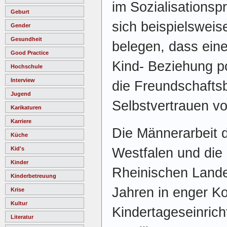
im Sozialisationsp
Geburt
sich beispielsweis
Gender
Gesundheit
belegen, dass eine
Good Practice
Kind- Beziehung p
Hochschule
Interview
die Freundschafts
Jugend
Selbstvertrauen vo
Karikaturen
Karriere
Die Männerarbeit d
Küche
Westfalen und die 
Kid's
Kinder
Rheinischen Landes
Kinderbetreuung
Jahren in enger Ko
Krise
Kultur
Kindertageseinric
Literatur