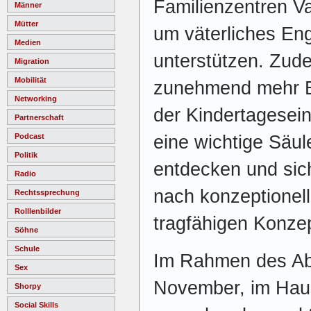
Familienzentren V
Männer
Mütter
um väterliches E
Medien
unterstützen. Zude
Migration
Mobilität
zunehmend mehr Ei
Networking
der Kindertagesein
Partnerschaft
eine wichtige Säul
Podcast
Politik
entdecken und sic
Radio
nach konzeptionel
Rechtssprechung
Rolllenbilder
tragfähigen Konze
Söhne
Schule
Im Rahmen des Ab
Sex
November, im Haus V
Shorpy
Social Skills