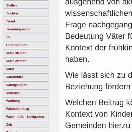
ausgehend von akt
Stellen
wissenschaftlichen
Töchter
Trend
Frage nachgegang
Trennungsväter
Bedeutung Väter f
TV
Kontext der frühki
Unternehmen
Vater Bleiben
haben.
Vater Werden
Väter
Wie lässt sich zu 
Väterbilder
Beziehung fördern
Vätergruppen
Visionen
Welchen Beitrag kö
Werbung
Wiedereinstieg
Kontext von Kinde
Work – Life – Navigation
Gemeinden hierzu 
Zeit