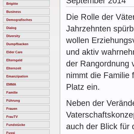
September 2014
Brigitte
Business
Die Rolle der Väter
Demografisches
Jahrzehnten spürba
Dialog
Diversity
wollen Erziehungs
Dumpfbacken
und aktiv wahrneh
Elder Care
Elterngeld
der Rangordnung 
Elternzeit
nimmt die Familie 
Emanzipation
Platz ein.
EMMA
Familie
Neben der Veränd
Führung
Frauen
Vaterschaftskonze
FrauTV
auch der Blick für
Fundstücke
Fussi