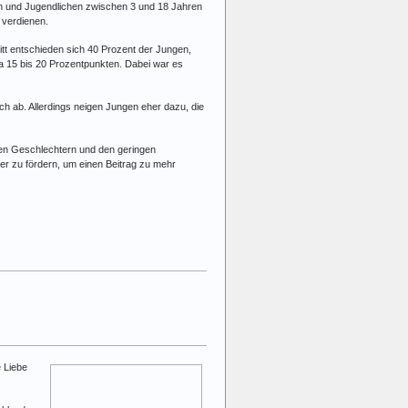
rn und Jugendlichen zwischen 3 und 18 Jahren
 verdienen.
nitt entschieden sich 40 Prozent der Jungen,
a 15 bis 20 Prozentpunkten. Dabei war es
h ab. Allerdings neigen Jungen eher dazu, die
den Geschlechtern und den geringen
er zu fördern, um einen Beitrag zu mehr
e Liebe