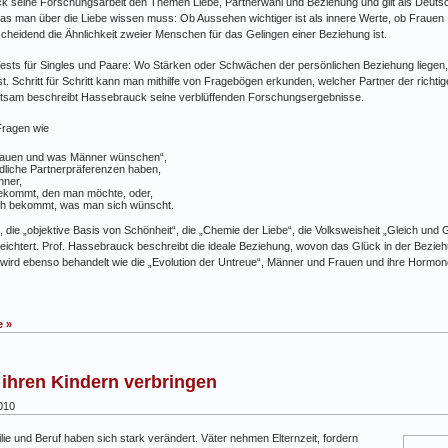
ck seine Forschungsarbeit den Themen Liebe, Partnerwahl und Beziehung und gilt als Deuts
was man über die Liebe wissen muss: Ob Aussehen wichtiger ist als innere Werte, ob Frauen
scheidend die Ähnlichkeit zweier Menschen für das Gelingen einer Beziehung ist.
 Tests für Singles und Paare: Wo Stärken oder Schwächen der persönlichen Beziehung liegen
 ist. Schritt für Schritt kann man mithilfe von Fragebögen erkunden, welcher Partner der richtige
haltsam beschreibt Hassebrauck seine verblüffenden Forschungsergebnisse.
Fragen wie
Frauen und was Männer wünschen“,
liche Partnerpräferenzen haben,
nner,
bekommt, den man möchte, oder,
ch bekommt, was man sich wünscht.
 die „objektive Basis von Schönheit“, die „Chemie der Liebe“, die Volksweisheit „Gleich und G
eichtert. Prof. Hassebrauck beschreibt die ideale Beziehung, wovon das Glück in der Bez
 wird ebenso behandelt wie die „Evolution der Untreue“, Männer und Frauen und ihre Hormon
 »
 ihren Kindern verbringen
010
lie und Beruf haben sich stark verändert. Väter nehmen Elternzeit, fordern