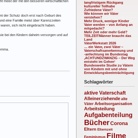
ht meist der mit den besseren wirtschaftlichen
langfristigem Rückgang
kultureller Teilhabe
Zufriedene Väter?
Wie können wir Väter
nnt der Schutz doch erst nach Geburt des
verstehen?
 und eine Familie meist über Karenzzeiten
Mehr Druck, weniger Kinder
Vater werden – von Anfang an
nz waren, sich nicht eingebracht haben.
mitgedacht?
Mehr Zeit oder mehr Geld?
 sie bei den Kindern daheim versorgen und auf
TEILZEITMänner braucht das
Land
VäterWerkstatt 2026
… ein Vater, zwei Väter –
lemma.
Vaterschaftsanerkennung und
-anfechtung im Bundestag
‚ACHTUNDZWANZIG – Der Weg
entsteht im Gehen‘
Bundesweite Studie zu Vätern
von Kindern mit und ohne
Entwicklungsbeeinträchtigung
Schlagwörter
aktive Vaterschaft
Alleinerziehende
alte
Arbeitsorganisation
Väter
Arbeitsteilung
Aufgabenteilung
Bücher
Corona
Eltern
Elternzeit
Filme
Feminismus