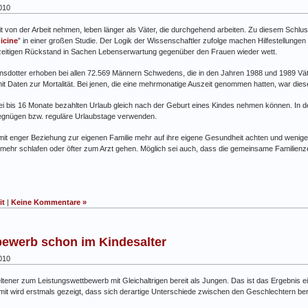
010
eit von der Arbeit nehmen, leben länger als Väter, die durchgehend arbeiten. Zu diesem Sc
icine
” in einer großen Studie. Der Logik der Wissenschaftler zufolge machen Hilfestellungen
rzeitigen Rückstand in Sachen Lebenserwartung gegenüber den Frauen wieder wett.
dotter erhoben bei allen 72.569 Männern Schwedens, die in den Jahren 1988 und 1989 Vät
t Daten zur Mortalität. Bei jenen, die eine mehrmonatige Auszeit genommen hatten, war dies
wei bis 16 Monate bezahlten Urlaub gleich nach der Geburt eines Kindes nehmen können. I
 begnügen bzw. reguläre Urlaubstage verwenden.
t enger Beziehung zur eigenen Familie mehr auf ihre eigene Gesundheit achten und weniger
, mehr schlafen oder öfter zum Arzt gehen. Möglich sei auch, dass die gemeinsame Familienze
it
|
Keine Kommentare »
ewerb schon im Kindesalter
010
ltener zum Leistungswettbewerb mit Gleichaltrigen bereit als Jungen. Das ist das Ergebnis ein
amit wird erstmals gezeigt, dass sich derartige Unterschiede zwischen den Geschlechtern bere