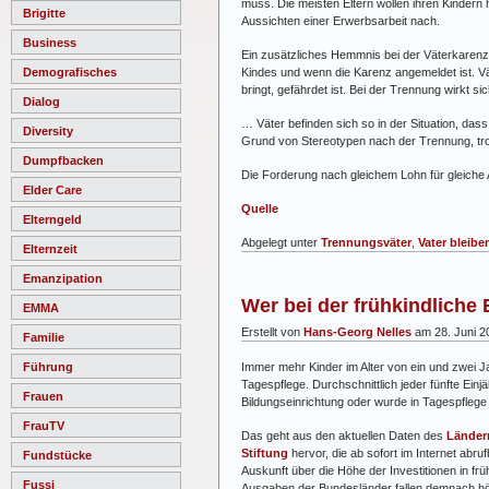
muss. Die meisten Eltern wollen ihren Kindern 
Brigitte
Aussichten einer Erwerbsarbeit nach.
Business
Ein zusätzliches Hemmnis bei der Väterkarenz 
Kindes und wenn die Karenz angemeldet ist. Vät
Demografisches
bringt, gefährdet ist. Bei der Trennung wirkt si
Dialog
… Väter befinden sich so in der Situation, da
Diversity
Grund von Stereotypen nach der Trennung, trot
Dumpfbacken
Die Forderung nach gleichem Lohn für gleiche 
Elder Care
Quelle
Elterngeld
Abgelegt unter
Trennungsväter
,
Vater bleibe
Elternzeit
Emanzipation
Wer bei der frühkindliche 
EMMA
Erstellt von
Hans-Georg Nelles
am 28. Juni 2
Familie
Immer mehr Kinder im Alter von ein und zwei J
Führung
Tagespflege. Durchschnittlich jeder fünfte Ein
Frauen
Bildungseinrichtung oder wurde in Tagespflege
FrauTV
Das geht aus den aktuellen Daten des
Länder
Stiftung
hervor, die ab sofort im Internet abru
Fundstücke
Auskunft über die Höhe der Investitionen in f
Fussi
Ausgaben der Bundesländer fallen demnach höc