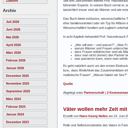
Zukunft
Seit drei Jahrzehnten widmet Prof. Hassebrau
führender Experte. In seinem Buch verrät er, 
Archiv
tatsächlich treuer sind als Männer und wie ent
Das Buch bietet exklusive, wissenschaftliche
Juli 2026
eher familienorientiert oder ein Typ für Affären
Wissenschaftlich fundiert und zugleich unter
Juni 2026
In acht Kapiteln behandelt Prof. Hassebrauck 
Mai 2026
„Wer will wen – und warum?“, „Was 
April 2026
warum Männer und Frauen unterschied
dass Frauen wählerischer sind als Mä
März 2026
dass man nicht (immer) den Partner 
was passieren kann, wenn man wirkli
Februar 2026
Es geht natürlich auch um den ersten Eindruck,
Januar 2026
bzw., dass Ähnlichkeit das Zusammenleben erl
realistische Frauen“. „Warum haben wir Sex?“
Dezember 2025
November 2025
Quelle
September 2025
Abgelegt unter
Partnerschaft
|
2 Kommentare
März 2024
Februar 2024
Väter wollen mehr Zeit mit
Januar 2024
Erstellt von
Hans-Georg Nelles
am 24. Juni 2
Dezember 2023
Rolle und Selbstverständnis des Vaters in Fami