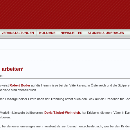
VERANSTALTUNGEN
KOLUMNE
NEWSLETTER
STUDIEN & UMFRAGEN
 arbeiten‘
010
g weist
Robert Boder
auf die Hemmnisse bei der Väterkarenz in Österreich und die Stolper
schland sind offensichtlich.
en Obsorge beider Eltern nach der Trennung öffnet auch den Blick auf die Ursachen für Kon
 Modell mittlerweile befürworten,
Doris Täubel-Weinreich
, hat Kritikern, die mehr Väter in K
rbeiten.
ile, bei denen er um einiges mehr verdient als sie. Danach entscheidet sich, wer bei den Kind