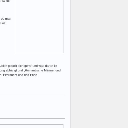
chlands
, ob man
 ist.
leich gesellt sich gern“ und was daran ist
iehung abhängt und „Romantische Männer und
e, Eifersucht und das Ende.