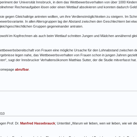
xperiment der Universität Innsbruck, in dem das Wettbewerbsverhalten von über 1000 Kinde
Teilnehmer Rechenaufgaben lösen oder einen Wettlauf absolvieren und konnten dadurch Geld
sie gegen Gleichaltrige antreten wollten, um ihre Verdienstmöglichkeiten zu steigern. Im Sch
ewerbsvariante. In allen Altersgruppen lag der Abstand zwischen den Geschlechtern bei etw
 gleichgeschlechtlichen Gruppen gegeneinander antraten.
 Sowohl im Kopfrechnen als auch beim Wettlauf schnitten Jungen und Mädchen annähernd gleic
Wettbewerbsbereitschaft von Frauen eine mögliche Ursache für den Lohnabstand zwischen 
Ergebnisse legen nahe, das Wettbewerbsverhalten von Frauen schon in jungen Jahren gezielt
ten“, sagt der Innsbrucker Verhaltensökonom Matthias Sutter, der die Studie mitverfasst hat.
A-Homepage
abrufbar
.
010
gen Prof. Dr.
Manfred Hassebrauck
; Untertitel „Warum wir lieben, wen wir lieben, wie wir di