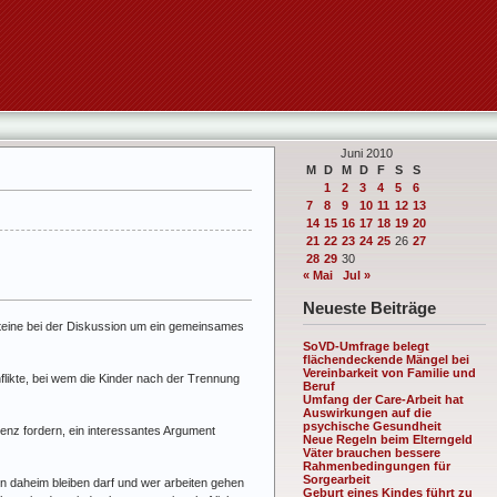
Juni 2010
M
D
M
D
F
S
S
1
2
3
4
5
6
7
8
9
10
11
12
13
14
15
16
17
18
19
20
21
22
23
24
25
26
27
28
29
30
« Mai
Jul »
Neueste Beiträge
steine bei der Diskussion um ein gemeinsames
SoVD-Umfrage belegt
flächendeckende Mängel bei
Vereinbarkeit von Familie und
flikte, bei wem die Kinder nach der Trennung
Beruf
Umfang der Care-Arbeit hat
Auswirkungen auf die
psychische Gesundheit
arenz fordern, ein interessantes Argument
Neue Regeln beim Elterngeld
Väter brauchen bessere
Rahmenbedingungen für
Sorgearbeit
ern daheim bleiben darf und wer arbeiten gehen
Geburt eines Kindes führt zu