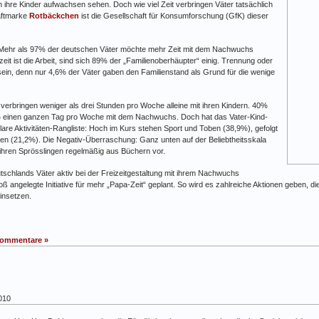
n ihre Kinder aufwachsen sehen. Doch wie viel Zeit verbringen Väter tatsächlich
aftmarke
Rotbäckchen
ist die Gesellschaft für Konsumforschung (GfK) dieser
. Mehr als 97% der deutschen Väter möchte mehr Zeit mit dem Nachwuchs
eit ist die Arbeit, sind sich 89% der „Familienoberhäupter“ einig. Trennung oder
ein, denn nur 4,6% der Väter gaben den Familienstand als Grund für die wenige
verbringen weniger als drei Stunden pro Woche alleine mit ihren Kindern. 40%
9% einen ganzen Tag pro Woche mit dem Nachwuchs. Doch hat das Vater-Kind-
klare Aktivitäten-Rangliste: Hoch im Kurs stehen Sport und Toben (38,9%), gefolgt
gen (21,2%). Die Negativ-Überraschung: Ganz unten auf der Beliebtheitsskala
 ihren Sprösslingen regelmäßig aus Büchern vor.
chlands Väter aktiv bei der Freizeitgestaltung mit ihrem Nachwuchs
oß angelegte Initiative für mehr „Papa-Zeit“ geplant. So wird es zahlreiche Aktionen geben, 
insetzen.
Kommentare »
010