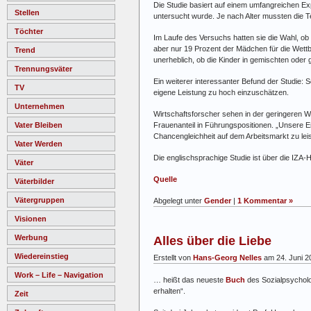
Die Studie basiert auf einem umfangreichen E
Stellen
untersucht wurde. Je nach Alter mussten die 
Töchter
Im Laufe des Versuchs hatten sie die Wahl, ob 
aber nur 19 Prozent der Mädchen für die Wettb
Trend
unerheblich, ob die Kinder in gemischten oder
Trennungsväter
Ein weiterer interessanter Befund der Studie:
TV
eigene Leistung zu hoch einzuschätzen.
Unternehmen
Wirtschaftsforscher sehen in der geringeren 
Vater Bleiben
Frauenanteil in Führungspositionen. „Unsere 
Chancengleichheit auf dem Arbeitsmarkt zu leis
Vater Werden
Die englischsprachige Studie ist über die IZ
Väter
Quelle
Väterbilder
Vätergruppen
Abgelegt unter
Gender
|
1 Kommentar »
Visionen
Werbung
Alles über die Liebe
Wiedereinstieg
Erstellt von
Hans-Georg Nelles
am 24. Juni 2
Work – Life – Navigation
… heißt das neueste
Buch
des Sozialpsycholo
erhalten“.
Zeit