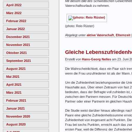
Mit diesem Bild des Schwedischen Gewichthe
April 2022
Vaterschaftsurlaub zu nehmen.
März 2022
Februar 2022
(photo: Reio Rüster)
Januar 2022
Abgelegt unter
aktive Vaterschaft
,
Elternzeit
Dezember 2021
November 2021
Gleiche Lebenszufriedenhei
Oktober 2021
Erstellt von
Hans-Georg Nelles
am 23. Juni 2
September 2021
Die Wahrscheinlichkeit, dass ein Paar sich tre
August 2021
wenn die Frau unzufriedener ist als der Mann. 
Mai 2021
Um die Zufriedenheit beziehungsweise die Unte
April 2021
Haushalte aus. Über einen Zeitraum von fast 2
bedeuten, dass der Befragte voll zufrieden ist
März 2021
zwischen den Partnern messen. Für Deutschla
Februar 2021
Partner oder einer Partnerin im gleichen Haus
Januar 2021
Die Studie weist darüber hinaus allerdings nach
Paare eine gleiche Zufriedenheitssumme erreich
November 2020
Zufriedenheit von insgesamt acht Punkten. Die 
August 2020
Frau bei sechs Punkten, erreicht auch das zwe
ersten Paar, weil die Differenz der Zufriedenhei