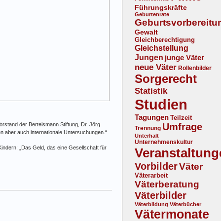
Führungskräfte
Geburtenrate
Geburtsvorbereitu
Gewalt
Gleichberechtigung
Gleichstellung
Jungen
junge Väter
neue Väter
Rollenbilder
Sorgerecht
Statistik
Studien
Tagungen
Teilzeit
Vorstand der Bertelsmann Stiftung, Dr. Jörg
Umfrage
Trennung
gen aber auch internationale Untersuchungen.“
Unterhalt
Unternehmenskultur
indern: „Das Geld, das eine Gesellschaft für
Veranstaltung
Vorbilder
Väter
Väterarbeit
Väterberatung
Väterbilder
Väterbildung
Väterbücher
Vätermonate