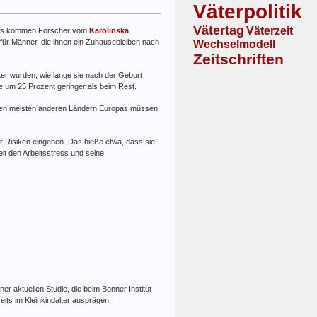
Väterpolitik
Vätertag
Väterzeit
hluss kommen Forscher vom
Karolinska
 für Männer, die ihnen ein Zuhausebleiben nach
Wechselmodell
Zeitschriften
er wurden, wie lange sie nach der Geburt
e um 25 Prozent geringer als beim Rest.
n den meisten anderen Ländern Europas müssen
 Risiken eingehen. Das hieße etwa, dass sie
it den Arbeitsstress und seine
er aktuellen Studie, die beim Bonner Institut
its im Kleinkindalter ausprägen.