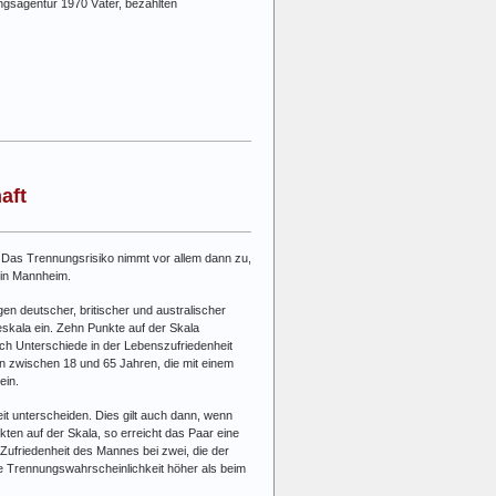
ngsagentur 1970 Väter, bezahlten
aft
t. Das Trennungsrisiko nimmt vor allem dann zu,
 in Mannheim.
en deutscher, britischer und australischer
eskala ein. Zehn Punkte auf der Skala
ich Unterschiede in der Lebenszufriedenheit
 zwischen 18 und 65 Jahren, die mit einem
ein.
eit unterscheiden. Dies gilt auch dann, wenn
kten auf der Skala, so erreicht das Paar eine
 Zufriedenheit des Mannes bei zwei, die der
ie Trennungswahrscheinlichkeit höher als beim