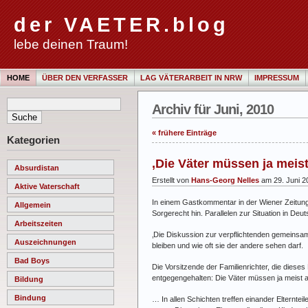
der VAETER.blog
lebe deinen Traum!
HOME
ÜBER DEN VERFASSER
LAG VÄTERARBEIT IN NRW
IMPRESSUM
Archiv für Juni, 2010
« frühere Einträge
Kategorien
‚Die Väter müssen ja meist
Absurdistan
Erstellt von
Hans-Georg Nelles
am 29. Juni 2
Aktive Vaterschaft
In einem Gastkommentar in der Wiener Zeitun
Allgemein
Sorgerecht hin. Parallelen zur Situation in Deut
Arbeitszeiten
‚Die Diskussion zur verpflichtenden gemeinsam
Auszeichnungen
bleiben und wie oft sie der andere sehen darf.
Bad Boys
Die Vorsitzende der Familienrichter, die dieses
entgegengehalten: Die Väter müssen ja meist a
Bildung
Bindung
… In allen Schichten treffen einander Elternte