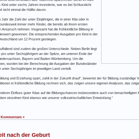
 Kind unter sechs Jahren investierte, war es bei Schlusslicht
d nicht einmal die Hälfte davon.
hr die Zahl der unter Einjährigen, die in einer Kita oder in
bundesweit immer mehr Kinder, die bereits ab ihrem ersten
n Anspruch nehmen. Insgesamt hat die frühkindliche Bildung in
tellenwert gewonnen: Die entsprechenden Ausgaben pro Kind in der
Deutschland um 12 Prozent gestiegen.
 auffallend sind zudem die großen Unterschiede. Neben Berlin liegt
o pro unter Sechsjährigem an der Spitze, am unteren Ende der
 Niedersachsen, Bayern und Baden-Württemberg. Um die
ichen, wurden bei der Berechnung die Ausgaben der Bundesländer
e unter Sechsjährigen im jeweiligen Land verteilt.
 Bildung und Erziehung spart, zahlt in der Zukunft drauf“, bewertet der für Bildung zuständige 
itionen in frühkindliche Bildung rechnen sich, das zeigen unsere eigenen Analysen, das zei
itiven Einfluss guter Kitas auf die Bildungschancen insbesondere auch von benachteiligten K
zt dem einzelnen Kind ebenso wie unserer volkswirtschaftlichen Entwicklung.“
 Kommentare »
eit nach der Geburt