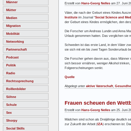
Männer
Erstellt von
Hans-Georg Nelles
am 27. Juni 2
Mütter
Väter, die nach der Geburt eines Kindes Ausz
Institute
im Journal “
Social Science and Med
Medien
der Geburt eines Kindes ermöglichen, den de
Migration
Die Forscher um Andreas Lundin und Anna Mans
Mobilität
Urlaub genommen hatten. Das verglichen sie mi
Networking
Schweden ist das erste Land, in dem Väter z
sie sich mit ein bis zwei Tagen Sonderurlaub
Partnerschaft
Podcast
Die Forscher gehen davon aus, dass Männer mi
sich besser ernähren, weniger Alkohol trinken
Politik
Folgeerscheinungen senkt.
Radio
Quelle
Rechtssprechung
Abgelegt unter
aktive Vaterschaft
,
Gesundhe
Rolllenbilder
Söhne
Frauen scheuen den Wettb
Schule
Erstellt von
Hans-Georg Nelles
am 25. Juni 2
Sex
Mädchen sind schon als Dreijährige deutlich se
Shorpy
zur Zukunft der Arbeit (
IZA
) erschienen ist. D
Social Skills