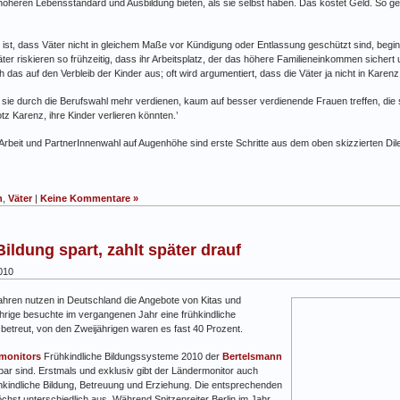
höheren Lebensstandard und Ausbildung bieten, als sie selbst haben. Das kostet Geld. So ge
ist, dass Väter nicht in gleichem Maße vor Kündigung oder Entlassung geschützt sind, begi
er riskieren so frühzeitig, dass ihr Arbeitsplatz, der das höhere Familieneinkommen sichert
ch das auf den Verbleib der Kinder aus; oft wird argumentiert, dass die Väter ja nicht in Kare
ss sie durch die Berufswahl mehr verdienen, kaum auf besser verdienende Frauen treffen, die
z Karenz, ihre Kinder verlieren könnten.’
Arbeit und PartnerInnenwahl auf Augenhöhe sind erste Schritte aus dem oben skizzierten Di
n
,
Väter
|
Keine Kommentare »
Bildung spart, zahlt später drauf
010
ahren nutzen in Deutschland die Angebote von Kitas und
jährige besuchte im vergangenen Jahr eine frühkindliche
 betreut, von den Zweijährigen waren es fast 40 Prozent.
monitors
Frühkindliche Bildungssysteme 2010 der
Bertelsmann
fbar sind. Erstmals und exklusiv gibt der Ländermonitor auch
rühkindliche Bildung, Betreuung und Erziehung. Die entsprechenden
hst unterschiedlich aus. Während Spitzenreiter Berlin im Jahr