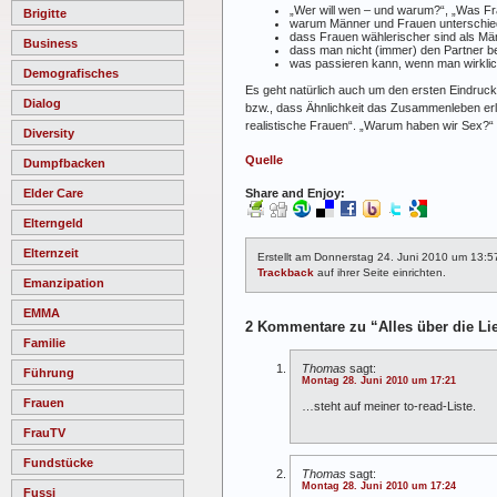
„Wer will wen – und warum?“, „Was 
Brigitte
warum Männer und Frauen unterschied
dass Frauen wählerischer sind als Mä
Business
dass man nicht (immer) den Partner 
was passieren kann, wenn man wirkli
Demografisches
Es geht natürlich auch um den ersten Eindruck,
Dialog
bzw., dass Ähnlichkeit das Zusammenleben erl
realistische Frauen“. „Warum haben wir Sex?“
Diversity
Quelle
Dumpfbacken
Elder Care
Share and Enjoy:
Elterngeld
Elternzeit
Erstellt am Donnerstag 24. Juni 2010 um 13:5
Trackback
auf ihrer Seite einrichten.
Emanzipation
EMMA
2 Kommentare zu “Alles über die Li
Familie
Thomas
sagt:
Führung
Montag 28. Juni 2010 um 17:21
Frauen
…steht auf meiner to-read-Liste.
FrauTV
Fundstücke
Thomas
sagt:
Montag 28. Juni 2010 um 17:24
Fussi