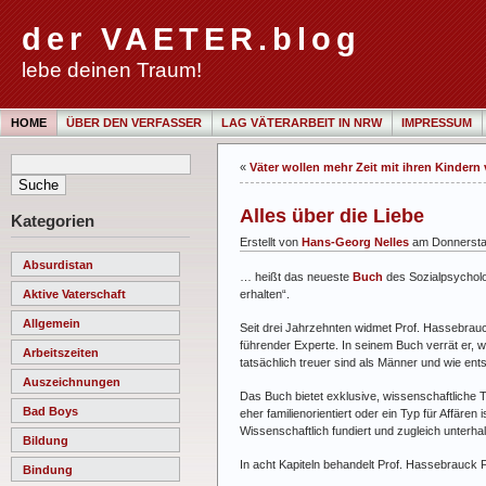
der VAETER.blog
lebe deinen Traum!
HOME
ÜBER DEN VERFASSER
LAG VÄTERARBEIT IN NRW
IMPRESSUM
«
Väter wollen mehr Zeit mit ihren Kindern
Alles über die Liebe
Kategorien
Erstellt von
Hans-Georg Nelles
am Donnerstag
Absurdistan
… heißt das neueste
Buch
des Sozialpsycholo
erhalten“.
Aktive Vaterschaft
Allgemein
Seit drei Jahrzehnten widmet Prof. Hassebrau
führender Experte. In seinem Buch verrät er, 
Arbeitszeiten
tatsächlich treuer sind als Männer und wie ent
Auszeichnungen
Das Buch bietet exklusive, wissenschaftliche
Bad Boys
eher familienorientiert oder ein Typ für Affären
Wissenschaftlich fundiert und zugleich unter
Bildung
In acht Kapiteln behandelt Prof. Hassebrauck 
Bindung