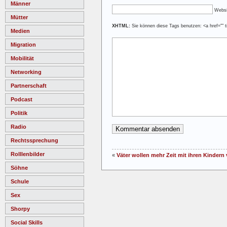
Männer
Websi
Mütter
XHTML:
Sie können diese Tags benutzen: <a href="" ti
Medien
Migration
Mobilität
Networking
Partnerschaft
Podcast
Politik
Radio
Rechtssprechung
Rolllenbilder
«
Väter wollen mehr Zeit mit ihren Kindern
Söhne
Schule
Sex
Shorpy
Social Skills