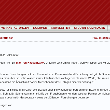
VERANSTALTUNGEN
KOLUMNE
NEWSLETTER
STUDIEN & UMFRAGEN
 verbringen
Frauen scheu
 24. Juni 2010
gen Prof. Dr.
Manfred Hassebrauck
; Untertitel „Warum wir lieben, wen wir lieben, wie wir di
ck seine Forschungsarbeit den Themen Liebe, Partnerwahl und Beziehung und gilt als Deuts
was man über die Liebe wissen muss: Ob Aussehen wichtiger ist als innere Werte, ob Frauen
scheidend die Ähnlichkeit zweier Menschen für das Gelingen einer Beziehung ist.
 Tests für Singles und Paare: Wo Stärken oder Schwächen der persönlichen Beziehung liegen
 ist. Schritt für Schritt kann man mithilfe von Fragebögen erkunden, welcher Partner der richtige
haltsam beschreibt Hassebrauck seine verblüffenden Forschungsergebnisse.
Fragen wie