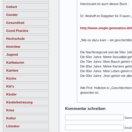
Interessant ist auch dieses Buch :
Geburt
Gender
Dr. Woinoff im Ratgeber für Frauen 
Gesundheit
http://www.single-generation.de
Good Practice
Hochschule
„Wie es dazu kam – ein geschichtlic
Interview
Die Nachkriegszeit und die 50er Jah
Jugend
Die 60er Jahre: Meine Sexualität geh
Die 70er Jahre: Mein Bauch gehört 
Karikaturen
Die 80er Jahre: Meine Karriere gehö
Karriere
Die 90er Jahre: Mein Leben gehört m
Die 00er Jahre: Jetzt gehört mir alle
Küche
Kid's
Wie Prof. Hollstein in „Geschlecht
geworden ist.
Kinder
Kinderbetreuung
Kommentar schreiben
Krise
Name
Kultur
Literatur
Email 