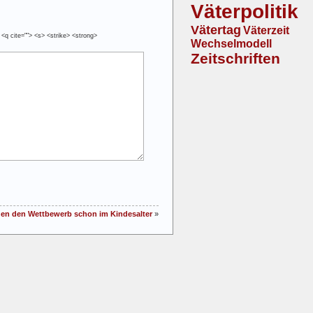
Väterpolitik
Vätertag
Väterzeit
 <q cite=""> <s> <strike> <strong>
Wechselmodell
Zeitschriften
en den Wettbewerb schon im Kindesalter
»