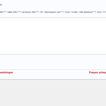
te
tle=""> <abbr title=""> <acronym title=""> <b> <blockquote cite=""> <cite> <code> <del datetime=""> <em> <i>
 verbringen
Frauen scheu