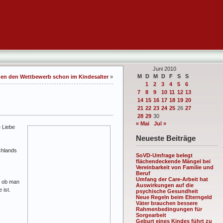
Juni 2010
M
D
M
D
F
S
S
en den Wettbewerb schon im Kindesalter
»
1
2
3
4
5
6
7
8
9
10
11
12
13
14
15
16
17
18
19
20
21
22
23
24
25
26
27
28
29
30
« Mai
Jul »
e Liebe
Neueste Beiträge
chlands
SoVD-Umfrage belegt
flächendeckende Mängel bei
Vereinbarkeit von Familie und
Beruf
Umfang der Care-Arbeit hat
, ob man
Auswirkungen auf die
 ist.
psychische Gesundheit
Neue Regeln beim Elterngeld
Väter brauchen bessere
Rahmenbedingungen für
Sorgearbeit
Geburt eines Kindes führt zu