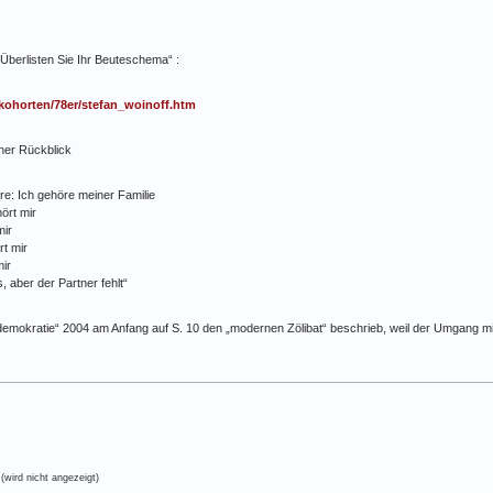
„Überlisten Sie Ihr Beuteschema“ :
/kohorten/78er/stefan_woinoff.htm
her Rückblick
re: Ich gehöre meiner Familie
ört mir
mir
rt mir
ir
s, aber der Partner fehlt“
erdemokratie“ 2004 am Anfang auf S. 10 den „modernen Zölibat“ beschrieb, weil der Umgang
(wird nicht angezeigt)