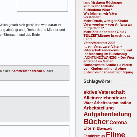
langfristigem Rückgang
kultureller Teilhabe
Zufriedene Väter?
Wie können wir Väter
verstehen?
Mehr Druck, weniger Kinder
Vater werden – von Anfang an
leich gesellt sich gern“ und was daran ist
mitgedacht?
iehung abhängt und „Romantische Männer und
Mehr Zeit oder mehr Geld?
e, Eifersucht und das Ende.
TEILZEITMänner braucht das
Land
VäterWerkstatt 2026
… ein Vater, zwei Väter –
Vaterschaftsanerkennung und
-anfechtung im Bundestag
‚ACHTUNDZWANZIG – Der Weg
entsteht im Gehen‘
Bundesweite Studie zu Vätern
von Kindern mit und ohne
en einen
Kommentar schreiben
, oder
Entwicklungsbeeinträchtigung
Schlagwörter
aktive Vaterschaft
Alleinerziehende
alte
Arbeitsorganisation
Väter
Arbeitsteilung
Aufgabenteilung
Bücher
Corona
Eltern
Elternzeit
Filme
Feminismus