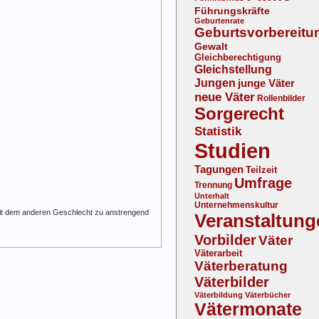
Führungskräfte
Geburtenrate
Geburtsvorbereitu
Gewalt
Gleichberechtigung
Gleichstellung
Jungen
junge Väter
neue Väter
Rollenbilder
Sorgerecht
Statistik
Studien
Tagungen
Teilzeit
Umfrage
Trennung
Unterhalt
Unternehmenskultur
 mit dem anderen Geschlecht zu anstrengend
Veranstaltung
Vorbilder
Väter
Väterarbeit
Väterberatung
Väterbilder
Väterbildung
Väterbücher
Vätermonate