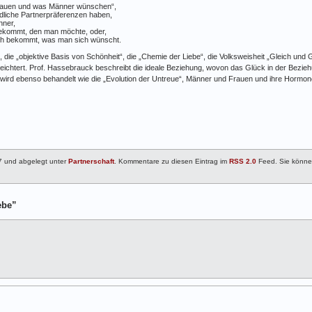
Frauen und was Männer wünschen“,
liche Partnerpräferenzen haben,
nner,
bekommt, den man möchte, oder,
ch bekommt, was man sich wünscht.
 die „objektive Basis von Schönheit“, die „Chemie der Liebe“, die Volksweisheit „Gleich und G
eichtert. Prof. Hassebrauck beschreibt die ideale Beziehung, wovon das Glück in der Bez
 wird ebenso behandelt wie die „Evolution der Untreue“, Männer und Frauen und ihre Hormon
7 und abgelegt unter
Partnerschaft
. Kommentare zu diesen Eintrag im
RSS 2.0
Feed. Sie könn
ebe”