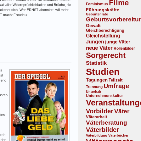
Filme
Feminismus
alt aller Widersprüchlichkeiten und Brüche, die
Führungskräfte
kennt sich. Wer ERNST abonniert, will mehr
Geburtenrate
NST macht Freude.»
Geburtsvorbereitu
Gewalt
Gleichberechtigung
Gleichstellung
Jungen
junge Väter
neue Väter
Rollenbilder
Sorgerecht
Statistik
Studien
ls
st
Tagungen
Teilzeit
send
Umfrage
Trennung
Unterhalt
 ihren
Unternehmenskultur
Veranstaltung
Vorbilder
Väter
dien
Väterarbeit
Väterberatung
Väterbilder
urch,
Väterbildung
Väterbücher
n den