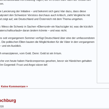
ann.
 Lancierung der Initiative – und bekennt sich ganz klar dazu, dass diese
 analysiert den Schweizer Vorstoss durchaus auch kritisch, zieht Vergleiche mit
nd zeigt auf, wie Deutschland und Österreich mit dem Thema umgehen.
k Wieso die Schweiz in Sachen «Elternzeit» ein Nachzügler ist; was die kürzlich
n Vaterschaftsurlaub» daran ändern könnte – und was nicht.
ens seit vergangenem Sommer verfügt Deutschland über eine der umfassendsten
 Die politischen Eliten bauten die Möglichkeiten für die Väter in den vergangenen
– und ein Ausblick.
h emanzipieren, vom Geld. Denn: Geld ist ein Irrtum.
iche von heute haben Hardcorepornos gesehen, bevor sie Händchen gehalten
m Gegenteil: Frust und Angst sitzen tief.
|
Keine Kommentare »
Hochburg
016