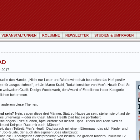
VERANSTALTUNGEN
KOLUMNE
NEWSLETTER
STUDIEN & UMFRAGEN
DAD
r 2017
 in den Handel. „Nicht nur Leser und Werbewirtschaft beurteilen das Heft positiv,
 für ausgezeichnet“, erklärt Marco Krahl, Redaktionsleiter von Men’s Health Dad. So
weltweiten Grafik-Design-Wettbewerb, den Award of Excellence in der Kategorie
erliehen bekommen.
er anderem diese Themen:
ind sein?
Nein, sagen diese drei Männer. Statt zu Hause zu sein, stehen sie oft auf der
es unterwegs – oder im Knast. Men’s Health Dad hat sie porträtiert
che angeln, Pilze suchen, Äpfel ernten: Mit diesen Tipps, Tricks und Tools wird es
rle und Knirpse. Raus mit euch, Männer!
eit, dann Teilzeit: Men’s Health Dad sprach mit einem Elternpaar, das sich Kinder und
iner Job-Guide, der auch den eigenen Boss überzeugt
öst: die 10 häufigsten Schlafprobleme von kleinen und großen Kindern. Inklusive 12
dlich Ruhe einkehrt. Na dann, gute Nacht!