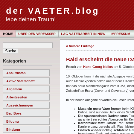
der VAETER.blog
lebe deinen Traum!
HOME
ÜBER DEN VERFASSER
LAG VÄTERARBEIT IN NRW
IMPRESSUM
« frühere Einträge
Bald erscheint die neue 
Kategorien
Erstellt von
Hans-Georg Nelles
am 5. Oktobe
Absurdistan
10. Oktober kommt die nächste Ausgabe von Dad
auch Mediaexperten halten unser neues Konzept
Aktive Vaterschaft
hat das neue Männermagazin vom ICMA, einem 
Allgemein
Zeitschriften Extra (Cover und Coverstory) v
Arbeitszeiten
In der neuen Ausgabe erwarten die Leser unt
Auszeichnungen
Muss ein guter Vater immer beim K
Bühne, sind auf dem Deck eines Schiff
Bad Boys
Die spannendsten Dadventures
Fis
garantiert ein echtes Abenteuer für Ke
Bildung
Karrierekick statt –knick
Erst Elternz
Karriere ganz gerecht teilt. Plus: kle
Bindung
Endlich wieder richtig schlafen!
Gel
brandneuer Tools, mit denen nachts en