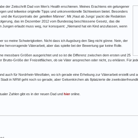
abe der Zeitschrift Dad von Men’s Health erschienen. Meines Erachtens ein gelungener
gen und teilweise originelle Tipps und unkonventionelle Sichtweisen bietet. Besonders
nd die Kurzportraits der ‚geteilten Männer‘. Mit ‚Haut ab Jungs‘ packt die Redaktion
olgerung, das im Dezember 2012 vom Bundestag beschlossene Gesetz, das die
on Jungen erlaubt muss weg, nur konsquent: „Niemand hat ein Kind anzufassen, wenn
er so meine Schwierigkeiten. Nicht dass ich Augsburg den Sieg nicht gönne. Nein, der
ne hervorragende Väterarbeit, aber das spielte bei der Bewertung gar keine Rolle.
erne messbare Größen ausgerichtet und so ist die Differenz zwischen dem ersten und 25
der Brutto-Größe der Freizeitflächen, ob sie Väter ansprechen oder nicht, zu erklären. Für j
 und auch für Nordrhein-Westfalen, wo ich gerade eine Erhebung zur Väterarbeit erstellt und
Stadt in NRW geht noch so gerade, aber Gelsenkirchen als 8platzierte die zweitväterfreundlic
tualer Zahlen gibt es in der neuen Dad und
hier
online.