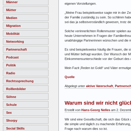
Männer
eigenen Vorstellungen.
Mütter
„Meine Frau beispielsweise sagte mir in der Zeit
der Familie zuständig zu sein. So schlimm habe
Medien
sei das ja selbstverständlich gewesen, trotz de
Migration
Solche verinnerlichten Rollenmuster spielen au
Mobilität
heute Unternehmen in Fragen der Familienfreun
unabhängige Partnerinnen wünschen und die meis
Networking
Es sind beispielsweise häufig die Frauen, die s
Partnerschaft
und Mütter befragt wurden. Der Wunsch der Mutte
Podcast
Einkommensunterschiede vor der Geburt des e
Politik
Mein Fazit ‚Reden ist Gold!‘ und Väter ermut
Radio
Quelle
Rechtssprechung
Abgelegt unter
aktive Vaterschaft
,
Partnersch
Rolllenbilder
Söhne
Warum sind wir nicht glüc
Schule
Erstellt von
Hans-Georg Nelles
am 2. Dezemb
Sex
Wir sind eine Gesellschaft, die sich das Glück 
Shorpy
die simple und täglich zu machende Erfahrung, 
Social Skills
Frage nach warum dies so ist.