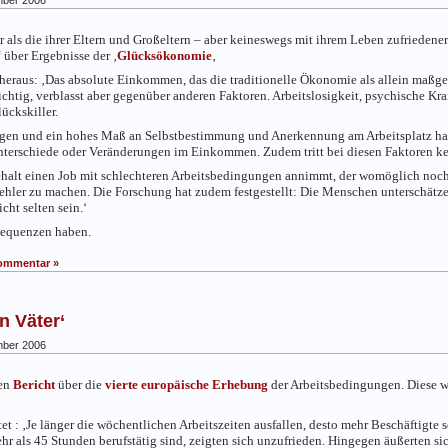
er als die ihrer Eltern und Großeltern – aber keineswegs mit ihrem Leben zufriedene
‘
über Ergebnisse der ‚
Glücksökonomie
‚
eraus: ‚Das absolute Einkommen, das die traditionelle Ökonomie als allein maßgebli
chtig, verblasst aber gegenüber anderen Faktoren. Arbeitslosigkeit, psychische 
ückskiller.
legen und ein hohes Maß an Selbstbestimmung und Anerkennung am Arbeitsplatz hab
Unterschiede oder Veränderungen im Einkommen. Zudem tritt bei diesen Faktoren k
Gehalt einen Job mit schlechteren Arbeitsbedingungen annimmt, der womöglich noch
 Fehler zu machen. Die Forschung hat zudem festgestellt: Die Menschen unterschät
cht selten sein.‘
sequenzen haben.
ommentar »
n Väter‘
ber 2006
en
Bericht
über die
vierte europäische Erhebung
der Arbeitsbedingungen. Diese w
et : ‚Je länger die wöchentlichen Arbeitszeiten ausfallen, desto mehr Beschäftigte
hr als 45 Stunden berufstätig sind, zeigten sich unzufrieden. Hingegen äußerten s