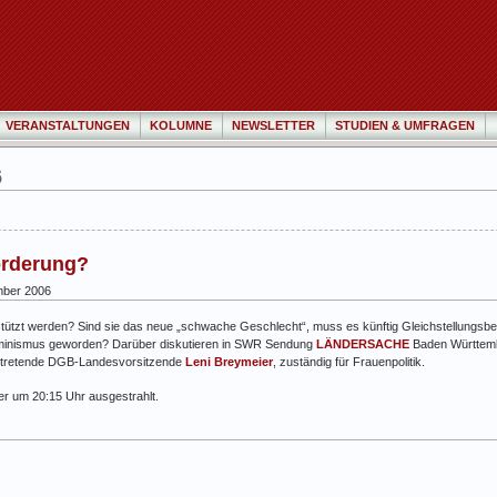
VERANSTALTUNGEN
KOLUMNE
NEWSLETTER
STUDIEN & UMFRAGEN
6
örderung?
ber 2006
ützt werden? Sind sie das neue „schwache Geschlecht“, muss es künftig Gleichstellungsbe
eminismus geworden? Darüber diskutieren in SWR Sendung
LÄNDERSACHE
Baden Württemb
vertretende DGB-Landesvorsitzende
Leni Breymeier
, zuständig für Frauenpolitik.
r um 20:15 Uhr ausgestrahlt.