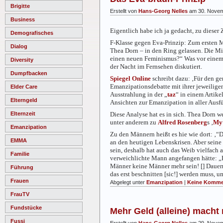
Brigitte
Erstellt von
Hans-Georg Nelles
am 30. Novem
Business
Eigentlich habe ich ja gedacht, zu dieser 
Demografisches
F-Klasse gegen Eva-Prinzip: Zum ersten 
Dialog
Thea Dorn – in den Ring gelassen. Die Mi
einen neuen Feminismus?“ Was vor einem hal
Diversity
der Nacht im Fernsehen diskutiert.
Dumpfbacken
Spiegel Online
schreibt dazu: ‚Für den g
Emanzipationsdebatte mit ihrer jeweilige
Elder Care
Ausstrahlung in der „
taz
“ in einem Artikel
Elterngeld
Ansichten zur Emanzipation in aller Ausfüh
Diese Analyse hat es in sich. Thea Dorn
Elternzeit
unter anderem zu
Alfred Rosenberg
s ‚
Myt
Emanzipation
Zu den Männern heißt es hie wie dort: ‚“D
EMMA
an den heutigen Lebenskrisen. Aber seine
sein, deshalb hat auch das Weib vielfach a
Familie
verweichlichte Mann angefangen hätte: „
Männer keine Männer mehr sein! [] Dauer
Führung
das erst beschnitten [sic!] werden muss, u
Frauen
Abgelegt unter
Emanzipation
|
Keine Komme
FrauTV
Fundstücke
Mehr Geld (alleine) macht 
Fussi
Erstellt von
Hans-Georg Nelles
am 29. Novem