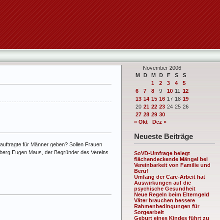
November 2006
M
D
M
D
F
S
S
1
2
3
4
5
6
7
8
9
10
11
12
13
14
15
16
17
18
19
20
21
22
23
24
25
26
27
28
29
30
« Okt
Dez »
Neueste Beiträge
auftragte für Männer geben? Sollen Frauen
erg Eugen Maus, der Begründer des Vereins
SoVD-Umfrage belegt
flächendeckende Mängel bei
Vereinbarkeit von Familie und
Beruf
Umfang der Care-Arbeit hat
Auswirkungen auf die
psychische Gesundheit
Neue Regeln beim Elterngeld
Väter brauchen bessere
Rahmenbedingungen für
Sorgearbeit
Geburt eines Kindes führt zu