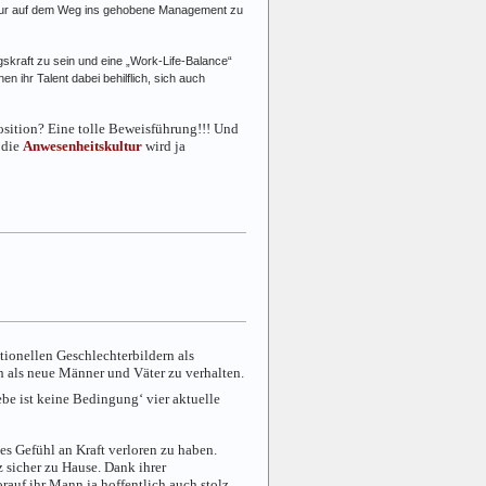
olspur auf dem Weg ins gehobene Management zu
ungskraft zu sein und eine „Work-Life-Balance“
en ihr Talent dabei behilflich, sich auch
osition? Eine tolle Beweisführung!!! Und
 die
Anwesenheitskultur
wird ja
tionellen Geschlechterbildern als
 als neue Männer und Väter zu verhalten.
iebe ist keine Bedingung‘ vier aktuelle
ges Gefühl an Kraft verloren zu haben.
z sicher zu Hause. Dank ihrer
rauf ihr Mann ja hoffentlich auch stolz