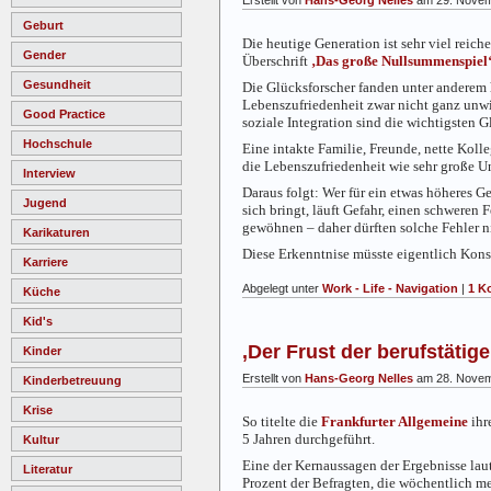
Geburt
Die heutige Generation ist sehr viel reich
Gender
Überschrift
‚Das große Nullsummenspiel
Gesundheit
Die Glücksforscher fanden unter anderem h
Lebenszufriedenheit zwar nicht ganz unwi
Good Practice
soziale Integration sind die wichtigsten Gl
Hochschule
Eine intakte Familie, Freunde, nette Kol
die Lebenszufriedenheit wie sehr große 
Interview
Daraus folgt: Wer für ein etwas höheres 
Jugend
sich bringt, läuft Gefahr, einen schweren
gewöhnen – daher dürften solche Fehler ni
Karikaturen
Diese Erkenntnise müsste eigentlich Kon
Karriere
Abgelegt unter
Work - Life - Navigation
|
1 K
Küche
Kid's
‚Der Frust der berufstätige
Kinder
Erstellt von
Hans-Georg Nelles
am 28. Novem
Kinderbetreuung
Krise
So titelte die
Frankfurter Allgemeine
ihr
5 Jahren durchgeführt.
Kultur
Eine der Kernaussagen der Ergebnisse laut
Literatur
Prozent der Befragten, die wöchentlich me