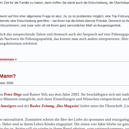
ehr Zeit für die Familie zu haben, dann treffen Sie damit auch die Entscheidung, die Überh
 Antwort auf Ihre eher allgemeine Frage ist also: Ja, es ist problemlos möglich, eine Top-Führ
reits eine Entscheidung getroffen – bei ihnen hat die Arbeit oberste Priorität. Dennoch ist ihn
rechtzuzimmern, und zwar sehr oft mit ihrem ganz persönlichen Maß an Ausgewogenheit.
chtlich das entsprechende Talent und demnach auch der Anspruch auf eine Führungsp
ls Nachweis für Führungsqualität, das könnte man auch anders interpretieren. Aber
ngskriterium zelebriert.
mmentare »
 Mann?
ber 2006
on
Peter Döge
und Rainer Volz aus dem Jahre 2002. Sie beschäftigten sich mit tradi
 es Männern ermöglicht, sich ihren Einstellungen und Wünschen entsprechend, auch
 Anzeigers
und der
Basler Zeitung
,
‚Das Magazin‘
liefert unter der Überschrift ‚L
e rationalisiert. Zumindest scheint die Idee der Liebe als spontanes und einzigarti
 Dabei sind in ihrem Leben Kinder eingeplant. Die ersten vier Jahre bliebe sie gan
ig das ist. Später will sie wieder in ihrem Beruf arbeiten, «um weiterzukommen», wo