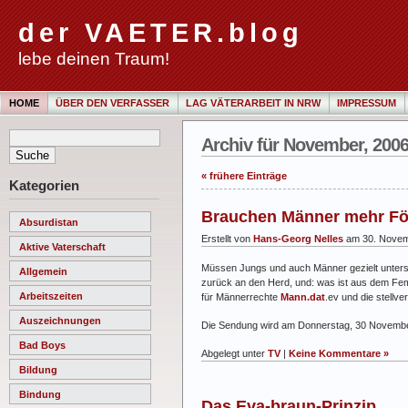
der VAETER.blog
lebe deinen Traum!
HOME
ÜBER DEN VERFASSER
LAG VÄTERARBEIT IN NRW
IMPRESSUM
Archiv für November, 200
« frühere Einträge
Kategorien
Brauchen Männer mehr F
Absurdistan
Erstellt von
Hans-Georg Nelles
am 30. Novem
Aktive Vaterschaft
Müssen Jungs und auch Männer gezielt unterst
Allgemein
zurück an den Herd, und: was ist aus dem F
Arbeitszeiten
für Männerrechte
Mann.dat
.ev und die stell
Auszeichnungen
Die Sendung wird am Donnerstag, 30 Novembe
Bad Boys
Abgelegt unter
TV
|
Keine Kommentare »
Bildung
Bindung
Das Eva-braun-Prinzip