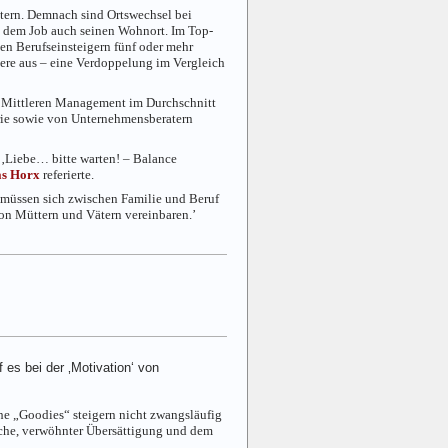
tern. Demnach sind Ortswechsel bei
t dem Job auch seinen Wohnort. Im Top-
en Berufseinsteigern fünf oder mehr
ere aus – eine Verdoppelung im Vergleich
m Mittleren Management im Durchschnitt
trie sowie von Unternehmensberatern
‚
Liebe… bitte warten! – Balance
as Horx
referierte.
 müssen sich zwischen Familie und Beruf
von Müttern und Vätern vereinbaren.’
 es bei der ‚Motivation‘ von
che „Goodies“ steigern nicht zwangsläufig
rüche, verwöhnter Übersättigung und dem