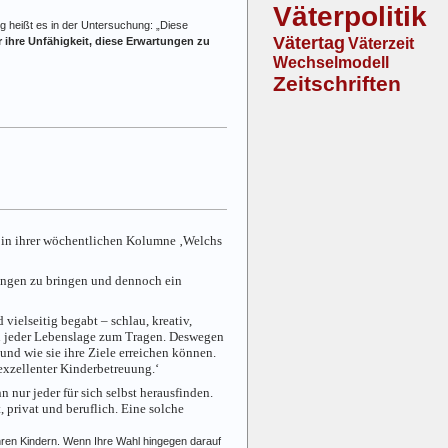
Väterpolitik
g heißt es in der Untersuchung: „Diese
Vätertag
r ihre Unfähigkeit, diese Erwartungen zu
Väterzeit
Wechselmodell
Zeitschriften
in ihrer wöchentlichen Kolumne ‚Welchs
stungen zu bringen und dennoch ein
vielseitig begabt – schlau, kreativ,
in jeder Lebenslage zum Tragen. Deswegen
 und wie sie ihre Ziele erreichen können.
exzellenter Kinderbetreuung.‘
 nur jeder für sich selbst herausfinden.
 privat und beruflich. Eine solche
Ihren Kindern. Wenn Ihre Wahl hingegen darauf