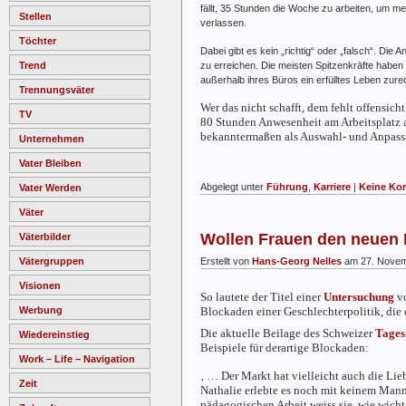
fällt, 35 Stunden die Woche zu arbeiten, um m
Stellen
verlassen.
Töchter
Dabei gibt es kein „richtig“ oder „falsch“. Die
Trend
zu erreichen. Die meisten Spitzenkräfte haben be
außerhalb ihres Büros ein erfülltes Leben zu
Trennungsväter
Wer das nicht schafft, dem fehlt offensi
TV
80 Stunden Anwesenheit am Arbeitsplatz a
bekanntermaßen als Auswahl- und Anpassu
Unternehmen
Vater Bleiben
Abgelegt unter
Führung
,
Karriere
|
Keine Ko
Vater Werden
Väter
Wollen Frauen den neuen
Väterbilder
Vätergruppen
Erstellt von
Hans-Georg Nelles
am 27. Novem
Visionen
So lautete der Titel einer
Untersuchung
v
Werbung
Blockaden einer Geschlechterpolitik, die
Die aktuelle Beilage des Schweizer
Tages
Wiedereinstieg
Beispiele für derartige Blockaden:
Work – Life – Navigation
‚ … Der Markt hat vielleicht auch die Lieb
Zeit
Nathalie erlebte es noch mit keinem Mann.
pädagogischen Arbeit weiss sie, wie wicht