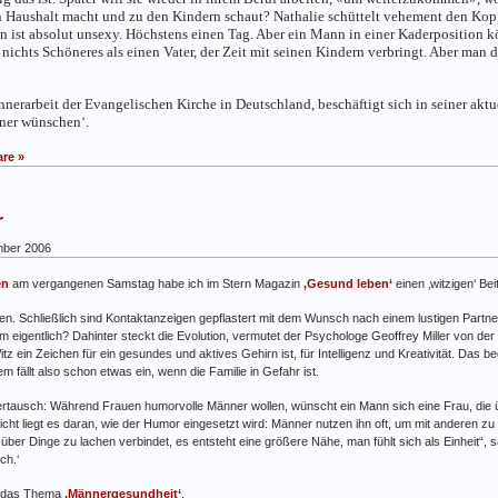
t den Haushalt macht und zu den Kindern schaut? Nathalie schüttelt vehement den K
ist absolut unsexy. Höchstens einen Tag. Aber ein Mann in einer Kaderposition kö
s nichts Schöneres als einen Vater, der Zeit mit seinen Kindern verbringt. Aber man 
Männerarbeit der Evangelischen Kirche in Deutschland, beschäftigt sich in seiner ak
nner wünschen‘.
re »
r
ber 2006
en
am vergangenen Samstag habe ich im Stern Magazin
‚Gesund leben‘
einen ‚witzigen‘ Bei
n. Schließlich sind Kontaktanzeigen gepflastert mit dem Wunsch nach einem lustigen Partner.
 eigentlich? Dahinter steckt die Evolution, vermutet der Psychologe Geoffrey Miller von der
 ein Zeichen für ein gesundes und aktives Gehirn ist, für Intelligenz und Kreativität. Das b
fällt also schon etwas ein, wenn die Familie in Gefahr ist.
ertausch: Während Frauen humorvolle Männer wollen, wünscht ein Mann sich eine Frau, die ü
leicht liegt es daran, wie der Humor eingesetzt wird: Männer nutzen ihn oft, um mit anderen
er Dinge zu lachen verbindet, es entsteht eine größere Nähe, man fühlt sich als Einheit“, 
ch.‘
s das Thema
‚Männergesundheit‘
.