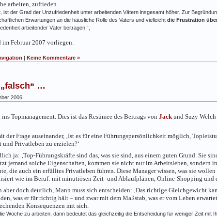
e arbeiten, zufrieden.
 ist der Grad der Unzufriedenheit unter arbeitenden Vätern insgesamt höher. Zur Begründun
aftlichen Erwartungen an die häusliche Rolle des Vaters und vielleicht
die Frustration übe
edenheit arbeitender Väter beitragen.“‚
 im Februar 2007 vorliegen.
avigation
|
Keine Kommentare »
r „falsch“ …
ber 2006
g ins Topmanagement. Dies ist das Resümee des Beitrags von
Jack
und Suzy Welch 
mit der Frage auseinander, ‚Ist es für eine Führungspersönlichkeit möglich, Toplei
 und Privatleben zu erzielen?‘
lich ja: ‚
Top-Führungskräfte sind das, was sie sind, aus einem guten Grund. Sie sind 
tzt jemand solche Eigenschaften, kommen sie nicht nur im Arbeitsleben, sondern 
te, die auch ein erfülltes Privatleben führen. Diese Manager wissen, was sie wollen
nisiert wie im Beruf: mit minutiösen Zeit- und Ablaufplänen, Online-Shopping und 
n aber doch deutlich, Mann muss sich entscheiden: ‚
Das richtige Gleichgewicht kann
en, was er für richtig hält – und zwar mit dem Maßstab, was er vom Leben erwartet,
rechenden Konsequenzen mit sich.
ie Woche zu arbeiten, dann bedeutet das gleichzeitig die Entscheidung für weniger Zeit mit 