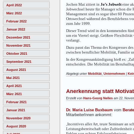
Jochen Mai zitiert in
Jo’s Jobwelt
eine ak
April 2022
Jobwechsel heute für Manager schon die R
März 2022
Management sind es sogar über 60 Prozent.
Ortswechsel während des Berufslebens vor
Februar 2022
zum Jahr 1999.
Januar 2022
Dieser Trend wird in den kommenden fünf
um ein Viertel steigt. Größere Flexibili
Dezember 2021
verlangt.
November 2021
Dazu passt das Thema des Kongresses de
zwischen beruflicher Mobilität, Familie u
Oktober 2021
In der Kongressankündigung hieß es: ‚Zah
September 2021
entscheiden. Die Mobilität im Berufsallta
August 2021
Abgelegt unter
Mobilität
,
Unternehmen
|
Kei
Mai 2021
April 2021
Anerkennung statt Motivat
März 2021
Erstellt von
Hans-Georg Nelles
am 22. Novem
Februar 2021
Dr. Maria Luise Buxbaum
vom
Berat
Januar 2021
MitarbeiterInnen ankommt:
November 2020
‚Incentives aller Art, teure Seminare an 
August 2020
Leistungsbereitschaft oder Zufriedenheit 
Fehlen von echten Erfolgserlebnissen.