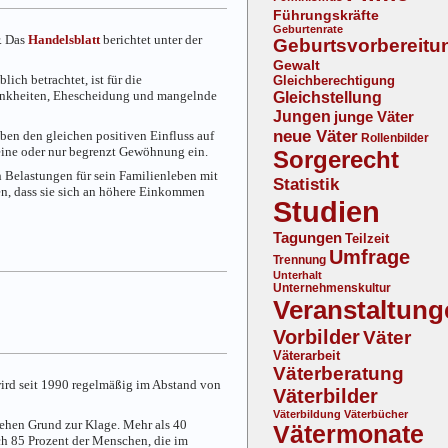
Führungskräfte
Geburtenrate
r. Das
Handelsblatt
berichtet unter der
Geburtsvorbereitu
Gewalt
ch betrachtet, ist für die
Gleichberechtigung
Krankheiten, Ehescheidung und mangelnde
Gleichstellung
Jungen
junge Väter
neue Väter
en den gleichen positiven Einfluss auf
Rollenbilder
eine oder nur begrenzt Gewöhnung ein.
Sorgerecht
 Belastungen für sein Familienleben mit
Statistik
zen, dass sie sich an höhere Einkommen
Studien
Tagungen
Teilzeit
Umfrage
Trennung
Unterhalt
Unternehmenskultur
Veranstaltung
Vorbilder
Väter
Väterarbeit
Väterberatung
ird seit 1990 regelmäßig im Abstand von
Väterbilder
Väterbildung
Väterbücher
 sehen Grund zur Klage. Mehr als 40
Vätermonate
ich 85 Prozent der Menschen, die im