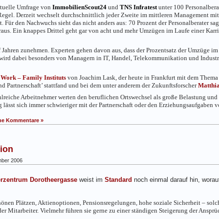
tuelle Umfrage von
ImmobilienScout24
und
TNS Infratest
unter 100 Personalbera
egel. Derzeit wechselt durchschnittlich jeder Zweite im mittleren Management mi
 Für den Nachwuchs sieht das nicht anders aus: 70 Prozent der Personalberater sag
aus. Ein knappes Drittel geht gar von acht und mehr Umzügen im Laufe einer Karri
 Jahren zunehmen. Experten gehen davon aus, dass der Prozentsatz der Umzüge i
tät wird dabei besonders von Managern in IT, Handel, Telekommunikation und Indus
s
Work – Family Instituts
von Joachim Lask, der heute in Frankfurt mit dem Thema 
nd Partnerschaft’ stattfand und bei dem unter anderem der Zukunftsforscher
Matthi
lreiche Arbeitnehmer werten den beruflichen Ortswechsel als große Belastung und
g lässt sich immer schwieriger mit der Partnerschaft oder den Erziehungsaufgaben 
ne Kommentare »
ion
ber 2006
erzentrum Dorotheergasse
weist im
Standard
noch einmal darauf hin, worauf
schönen Plätzen, Aktienoptionen, Pensionsregelungen, hohe soziale Sicherheit – sol
der Mitarbeiter. Vielmehr führen sie gerne zu einer ständigen Steigerung der Ansp