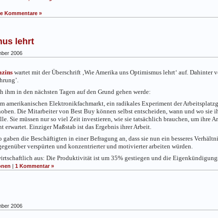
ne Kommentare »
us lehrt
ber 2006
zins
wartet mit der Überschrift ‚Wie Amerika uns Optimismus lehrt‘ auf. Dahinter 
hrung’.
 ich ihm in den nächsten Tagen auf den Grund gehen werde:
em amerikanischen Elektronikfachmarkt, ein radikales Experiment der Arbeitsplatz
oben. Die Mitarbeiter von Best Buy können selbst entscheiden, wann und wo sie ihr
le. Sie müssen nur so viel Zeit investieren, wie sie tatsächlich brauchen, um ihre A
erwartet. Einziger Maßstab ist das Ergebnis ihrer Arbeit.
 gaben die Beschäftigten in einer Befragung an, dass sie nun ein besseres Verhältn
gegenüber verspürten und konzentrierter und motivierter arbeiten würden.
wirtschaftlich aus: Die Produktivität ist um 35% gestiegen und die Eigenkündigun
onen
|
1 Kommentar »
l
ber 2006