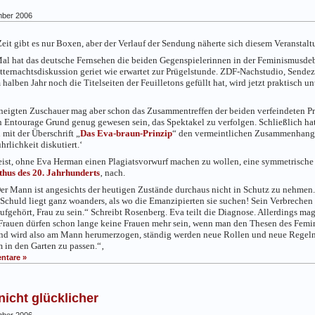
ber 2006
Zeit gibt es nur Boxen, aber der Verlauf der Sendung näherte sich diesem Veranstalt
Mal hat das deutsche Fernsehen die beiden Gegenspielerinnen in der Feminismusde
tternachtsdiskussion geriet wie erwartet zur Prügelstunde. ZDF-Nachstudio, Sendez
ben Jahr noch die Titelseiten der Feuilletons gefüllt hat, wird jetzt praktisch unt
eneigten Zuschauer mag aber schon das Zusammentreffen der beiden verfeindeten Pr
n Entourage Grund genug gewesen sein, das Spektakel zu verfolgen. Schließlich ha
 mit der Überschrift „
Das Eva-braun-Prinzip
“ den vermeintlichen Zusammenhang
rlichkeit diskutiert.‘
 weist, ohne Eva Herman einen Plagiatsvorwurf machen zu wollen, eine symmetrisc
hus des 20. Jahrhunderts
‚ nach.
er Mann ist angesichts der heutigen Zustände durchaus nicht in Schutz zu nehmen. I
 Schuld liegt ganz woanders, als wo die Emanzipierten sie suchen! Sein Verbrechen
ufgehört, Frau zu sein.“ Schreibt Rosenberg. Eva teilt die Diagnose. Allerdings mag
Frauen dürfen schon lange keine Frauen mehr sein, wenn man den Thesen des Femin
nd wird also am Mann herumerzogen, ständig werden neue Rollen und neue Regeln e
m in den Garten zu passen.“‚
ntare »
nicht glücklicher
ber 2006