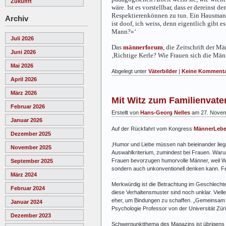
Zukunft
wäre. Ist es vorstellbar, dass er dereins
Respektierenkönnen zu tun. Ein Hausmann 
Archiv
ist doof, ich weiss, denn eigentlich gibt e
Mann?»‘
Juli 2026
Das
männerforum
, die Zeitschrift der 
Juni 2026
‚Richtige Kerle? Wie Frauen sich die Mä
Mai 2026
Abgelegt unter
Väterbilder
|
Keine Kommenta
April 2026
März 2026
Mit Witz zum Familienvate
Februar 2026
Erstellt von
Hans-Georg Nelles
am 27. Novem
Januar 2026
Auf der Rückfahrt vom Kongress
MännerLeb
Dezember 2025
‚Humor und Liebe müssen nah beieinander liege
November 2025
Auswahlkriterium, zumindest bei Frauen. Warum
Frauen bevorzugen humorvolle Männer, weil Witz
September 2025
sondern auch unkonventionell denken kann. Fem 
März 2024
Merkwürdig ist die Betrachtung im Geschlecht
Februar 2024
diese Verhaltensmuster sind noch unklar. Viel
eher, um Bindungen zu schaffen. „Gemeinsam üb
Januar 2024
Psychologie Professor von der Universität Züri
Dezember 2023
Schwerpunktthema des Magazins ist übrigen