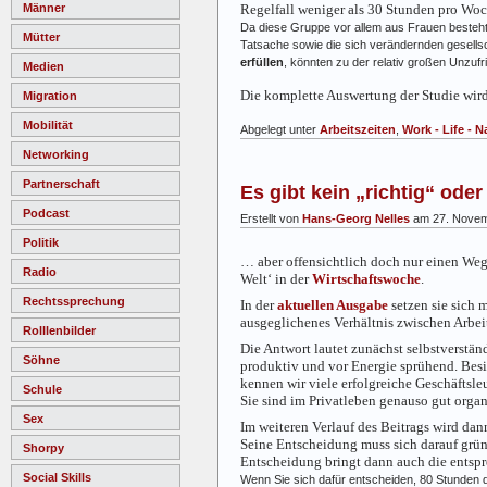
Männer
Regelfall weniger als 30 Stunden pro Woch
Da diese Gruppe vor allem aus Frauen besteht,
Mütter
Tatsache sowie die sich verändernden gesellsch
erfüllen
, könnten zu der relativ großen Unzufri
Medien
Die komplette Auswertung der Studie wird
Migration
Mobilität
Abgelegt unter
Arbeitszeiten
,
Work - Life - N
Networking
Partnerschaft
Es gibt kein „richtig“ ode
Podcast
Erstellt von
Hans-Georg Nelles
am 27. Novem
Politik
… aber offensichtlich doch nur einen We
Radio
Welt‘ in der
Wirtschaftswoche
.
Rechtssprechung
In der
aktuellen Ausgabe
setzen sie sich 
ausgeglichenes Verhältnis zwischen Arbeit
Rolllenbilder
Die Antwort lautet zunächst selbstverständ
Söhne
produktiv und vor Energie sprühend. Besi
kennen wir viele erfolgreiche Geschäftsleu
Schule
Sie sind im Privatleben genauso gut orga
Sex
Im weiteren Verlauf des Beitrags wird dan
Seine Entscheidung muss sich darauf gründ
Shorpy
Entscheidung bringt dann auch die entsp
Social Skills
Wenn Sie sich dafür entscheiden, 80 Stunden d