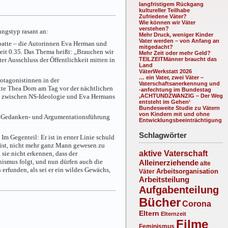
langfristigem Rückgang
kultureller Teilhabe
Zufriedene Väter?
Wie können wir Väter
verstehen?
ungstyp rasant an:
Mehr Druck, weniger Kinder
Vater werden – von Anfang an
batte – die Autorinnen Eva Herman und
mitgedacht?
eit 0.35. Das Thema heißt: „Brauchen wir
Mehr Zeit oder mehr Geld?
er Ausschluss der Öffentlichkeit mitten in
TEILZEITMänner braucht das
Land
VäterWerkstatt 2026
… ein Vater, zwei Väter –
otagonistinnen in der
Vaterschaftsanerkennung und
tte Thea Dorn am Tag vor der nächtlichen
-anfechtung im Bundestag
 zwischen NS-Ideologie und Eva Hermans
‚ACHTUNDZWANZIG – Der Weg
entsteht im Gehen‘
Bundesweite Studie zu Vätern
von Kindern mit und ohne
he Gedanken- und Argumentationsführung
Entwicklungsbeeinträchtigung
Schlagwörter
m Gegenteil: Er ist in erster Linie schuld
 ist, nicht mehr ganz Mann gewesen zu
aktive Vaterschaft
 sie nicht erkennen, dass der
ismus folgt, und nun dürfen auch die
Alleinerziehende
alte
rfunden, als sei er ein wildes Gewächs,
Arbeitsorganisation
Väter
Arbeitsteilung
Aufgabenteilung
Bücher
Corona
Eltern
Elternzeit
Filme
Feminismus