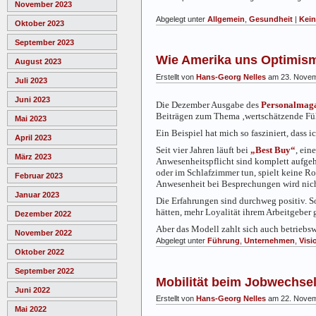
November 2023
Abgelegt unter
Allgemein
,
Gesundheit
|
Kei
Oktober 2023
September 2023
Wie Amerika uns Optimism
August 2023
Erstellt von
Hans-Georg Nelles
am 23. Novem
Juli 2023
Juni 2023
Die Dezember Ausgabe des
Personalmaga
Beiträgen zum Thema ‚wertschätzende Fü
Mai 2023
Ein Beispiel hat mich so fasziniert, dass
April 2023
Seit vier Jahren läuft bei
„Best Buy“
, ein
März 2023
Anwesenheitspflicht sind komplett aufgeh
oder im Schlafzimmer tun, spielt keine Rol
Februar 2023
Anwesenheit bei Besprechungen wird nicht 
Januar 2023
Die Erfahrungen sind durchweg positiv. So
hätten, mehr Loyalität ihrem Arbeitgeber 
Dezember 2022
Aber das Modell zahlt sich auch betriebs
November 2022
Abgelegt unter
Führung
,
Unternehmen
,
Visi
Oktober 2022
September 2022
Mobilität beim Jobwechse
Juni 2022
Erstellt von
Hans-Georg Nelles
am 22. Novem
Mai 2022