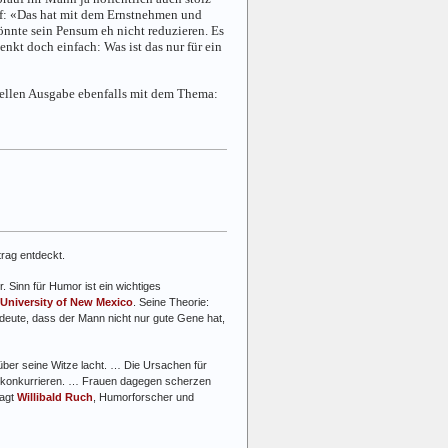
opf: «Das hat mit dem Ernstnehmen und
nnte sein Pensum eh nicht reduzieren. Es
denkt doch einfach: Was ist das nur für ein
tuellen Ausgabe ebenfalls mit dem Thema:
trag entdeckt.
 Sinn für Humor ist ein wichtiges
University of New Mexico
. Seine Theorie:
edeute, dass der Mann nicht nur gute Gene hat,
ber seine Witze lacht. … Die Ursachen für
 zu konkurrieren. … Frauen dagegen scherzen
sagt
Willibald Ruch
, Humorforscher und