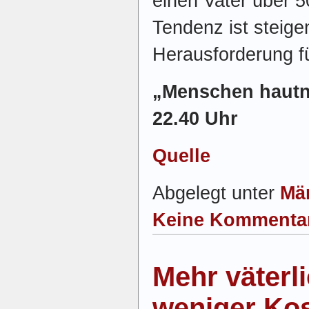
einen Vater über 5
Tendenz ist steige
Herausforderung fü
„Menschen hautn
22.40 Uhr
Quelle
Abgelegt unter
Mä
Keine Kommenta
Mehr väterl
weniger Ko