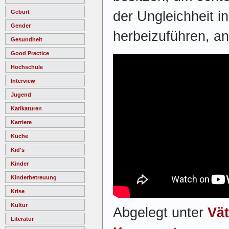
der Ungleichheit i
Geburt
Gender
herbeizuführen, a
Gesundheit
Good Practice
Hochschule
Interview
Jugend
Karikaturen
Karriere
Küche
Kid's
Kinder
Kinderbetreuung
Krise
Kultur
Abgelegt unter
Vät
Literatur