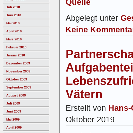
Quelle
Juli 2010
Juni 2010
Abgelegt unter
Ge
Mai 2010
Keine Kommenta
April 2010
März 2010
Februar 2010
Partnerscha
Januar 2010
Aufgabentei
Dezember 2009
November 2009
Lebenszufri
Oktober 2009
September 2009
Vätern
August 2009
Juli 2009
Erstellt von
Hans-
Juni 2009
Oktober 2019
Mai 2009
April 2009