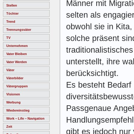
Männer mit Migrat
Stellen
selten als engagi
Töchter
Trend
obwohl sie in Kita
Trennungsväter
solche präsent sind
TV
Unternehmen
traditionalistische
Vater Bleiben
unterstellt, ihre 
Vater Werden
Väter
berücksichtigt.
Väterbilder
Es besteht Bedarf 
Vätergruppen
diversitätsbewusst
Visionen
Werbung
Passgenaue Angeb
Wiedereinstieg
Handlungsempfehl
Work – Life – Navigation
Zeit
gibt es jedoch nur 