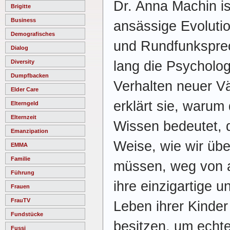
Dr. Anna Machin is
Brigitte
Business
ansässige Evolutio
Demografisches
und Rundfunksprec
Dialog
lang die Psycholog
Diversity
Dumpfbacken
Verhalten neuer Vä
Elder Care
erklärt sie, waru
Elterngeld
Elternzeit
Wissen bedeutet, d
Emanzipation
Weise, wie wir üb
EMMA
Familie
müssen, weg von a
Führung
ihre einzigartige 
Frauen
FrauTV
Leben ihrer Kinder
Fundstücke
besitzen, um echt
Fussi