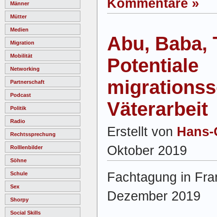
Kommentare »
Männer
Mütter
Medien
Abu, Baba, 
Migration
Mobilität
Potentiale
Networking
migrationss
Partnerschaft
Podcast
Väterarbeit
Politik
Radio
Erstellt von
Hans-
Rechtssprechung
Oktober 2019
Rolllenbilder
Söhne
Fachtagung in Fran
Schule
Sex
Dezember 2019
Shorpy
Social Skills