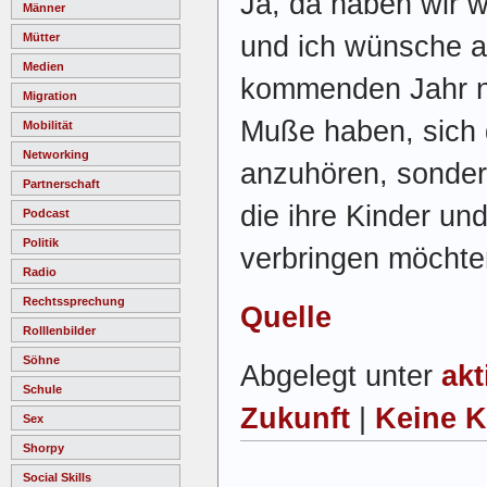
Ja, da haben wir w
Männer
und ich wünsche al
Mütter
Medien
kommenden Jahr ni
Migration
Muße haben, sich 
Mobilität
Networking
anzuhören, sondern
Partnerschaft
die ihre Kinder un
Podcast
Politik
verbringen möchte
Radio
Rechtssprechung
Quelle
Rolllenbilder
Söhne
Abgelegt unter
akt
Schule
Zukunft
|
Keine 
Sex
Shorpy
Social Skills