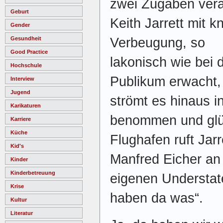
zwei Zugaben vera
Geburt
Keith Jarrett mit k
Gender
Verbeugung, so
Gesundheit
Good Practice
lakonisch wie bei
Hochschule
Publikum erwacht, p
Interview
Jugend
strömt es hinaus i
Karikaturen
benommen und glü
Karriere
Küche
Flughafen ruft Jar
Kid's
Manfred Eicher an
Kinder
Kinderbetreuung
eigenen Understate
Krise
haben da was“.
Kultur
Literatur