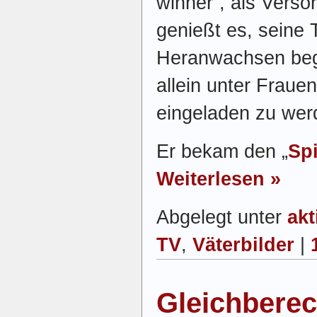
winner“, als Verso
genießt es, seine 
Heranwachsen beg
allein unter Fraue
eingeladen zu wer
Er bekam den „
Spi
Weiterlesen »
Abgelegt unter
akt
TV
,
Väterbilder
|
Gleichberec