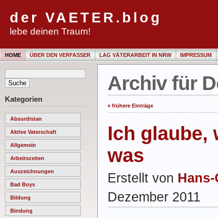
der VAETER.blog
lebe deinen Traum!
HOME
ÜBER DEN VERFASSER
LAG VÄTERARBEIT IN NRW
IMPRESSUM
Archiv für 
Kategorien
« frühere Einträge
Absurdistan
Ich glaube,
Aktive Vaterschaft
Allgemein
was
Arbeitszeiten
Auszeichnungen
Erstellt von
Hans-
Bad Boys
Dezember 2011
Bildung
Bindung