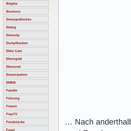
Brigitte
Business
Demografisches
Dialog
Diversity
Dumpfbacken
Elder Care
Elterngeld
Elternzeit
Emanzipation
EMMA
Familie
Führung
Frauen
FrauTV
… Nach anderthal
Fundstücke
Fussi