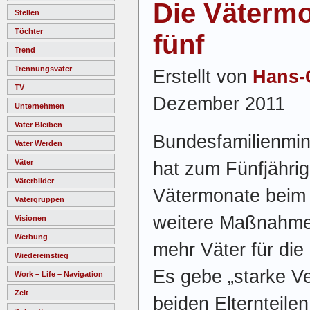
Die Väterm
Stellen
Töchter
fünf
Trend
Trennungsväter
Erstellt von
Hans-
TV
Dezember 2011
Unternehmen
Vater Bleiben
Bundesfamilienmini
Vater Werden
Väter
hat zum Fünfjährig
Väterbilder
Vätermonate beim 
Vätergruppen
weitere Maßnahme
Visionen
Werbung
mehr Väter für die
Wiedereinstieg
Es gebe „starke V
Work – Life – Navigation
Zeit
beiden Elternteile