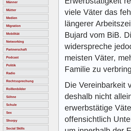
Erwerbstätigkeit r
Männer
viele Väter das f
Mütter
Medien
längerer Arbeitszei
Migration
Bujard vom BiB. D
Mobilität
Networking
widerspreche jed
Partnerschaft
meisten Väter, meh
Podcast
Politik
Familie zu verbrin
Radio
Rechtssprechung
Die Vereinbarkeit 
Rolllenbilder
deshalb nicht alle
Söhne
Schule
erwerbstätige Vät
Sex
offensichtlich Unt
Shorpy
um innerhalb der F
Social Skills