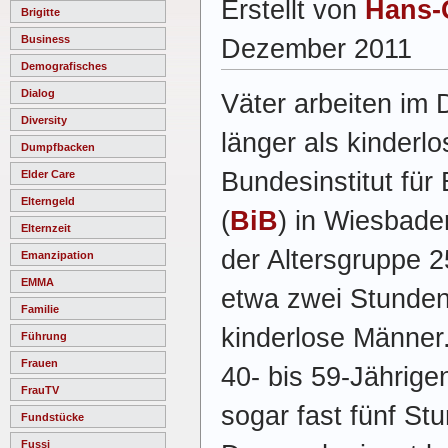
Erstellt von
Hans-
Brigitte
Business
Dezember 2011
Demografisches
Dialog
Väter arbeiten im 
Diversity
länger als kinderl
Dumpfbacken
Bundesinstitut fü
Elder Care
Elterngeld
(
BiB
) in Wiesbaden
Elternzeit
der Altersgruppe 2
Emanzipation
EMMA
etwa zwei Stunden
Familie
kinderlose Männer.
Führung
Frauen
40- bis 59-Jährige
FrauTV
sogar fast fünf S
Fundstücke
Fussi