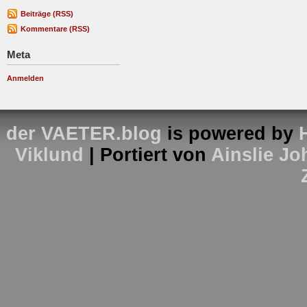
Beiträge (RSS)
Kommentare (RSS)
Meta
Anmelden
der VAETER.blog
is powered by
Viklund
| Portiert von
Ainslie J