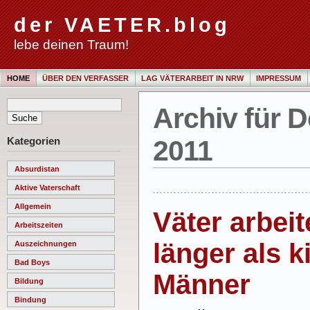
der VAETER.blog
lebe deinen Traum!
HOME
ÜBER DEN VERFASSER
LAG VÄTERARBEIT IN NRW
IMPRESSUM
Archiv für 
Kategorien
2011
Absurdistan
Aktive Vaterschaft
Allgemein
Väter arbeit
Arbeitszeiten
länger als k
Auszeichnungen
Bad Boys
Männer
Bildung
Bindung