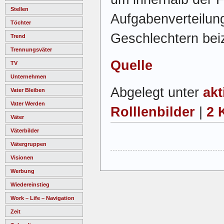
Stellen
Aufgabenverteilun
Töchter
Geschlechtern beiz
Trend
Trennungsväter
Quelle
TV
Unternehmen
Abgelegt unter
akt
Vater Bleiben
Vater Werden
Rolllenbilder
|
2 
Väter
Väterbilder
Vätergruppen
Visionen
Werbung
Wiedereinstieg
Work – Life – Navigation
Zeit