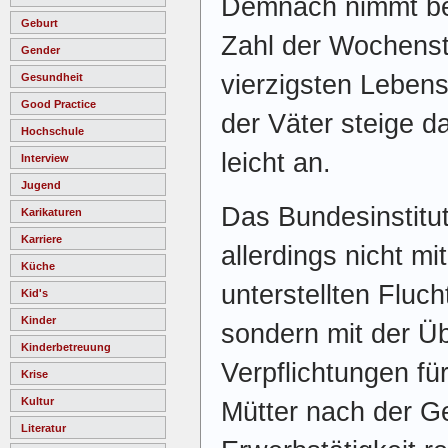
Demnach nimmt bei
Geburt
Zahl der Wochens
Gender
vierzigsten Lebensj
Gesundheit
Good Practice
der Väter steige 
Hochschule
leicht an.
Interview
Jugend
Das Bundesinstitut
Karikaturen
Karriere
allerdings nicht m
Küche
unterstellten Fluc
Kid's
Kinder
sondern mit der Üb
Kinderbetreuung
Verpflichtungen fü
Krise
Kultur
Mütter nach der Ge
Literatur