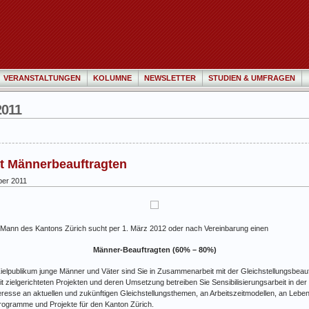
VERANSTALTUNGEN
KOLUMNE
NEWSLETTER
STUDIEN & UMFRAGEN
2011
ht Männerbeauftragten
er 2011
nd Mann des Kantons Zürich sucht per 1. März 2012 oder nach Vereinbarung einen
Männer-Beauftragten (60% – 80%)
ielpublikum junge Männer und Väter sind Sie in Zusammenarbeit mit der Gleichstellungsbeauf
t zielgerichteten Projekten und deren Umsetzung betreiben Sie Sensibilisierungsarbeit in der 
teresse an aktuellen und zukünftigen Gleichstellungsthemen, an Arbeitszeitmodellen, an Le
Programme und Projekte für den Kanton Zürich.