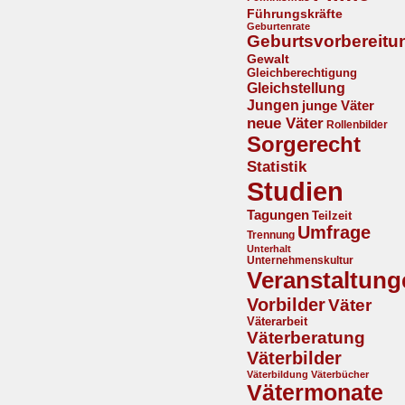
Führungskräfte
Geburtenrate
Geburtsvorbereitu
Gewalt
Gleichberechtigung
Gleichstellung
Jungen
junge Väter
neue Väter
Rollenbilder
Sorgerecht
Statistik
Studien
Tagungen
Teilzeit
Umfrage
Trennung
Unterhalt
Unternehmenskultur
Veranstaltung
Vorbilder
Väter
Väterarbeit
Väterberatung
Väterbilder
Väterbildung
Väterbücher
Vätermonate