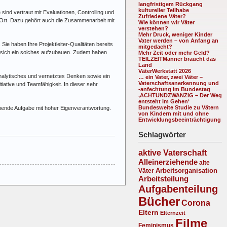
langfristigem Rückgang
kultureller Teilhabe
nd vertraut mit Evaluationen, Controlling und
Zufriedene Väter?
r Ort. Dazu gehört auch die Zusammenarbeit mit
Wie können wir Väter
verstehen?
Mehr Druck, weniger Kinder
Vater werden – von Anfang an
e haben Ihre Projektleiter-Qualitäten bereits
mitgedacht?
t, sich ein solches aufzubauen. Zudem haben
Mehr Zeit oder mehr Geld?
TEILZEITMänner braucht das
Land
VäterWerkstatt 2026
nalytisches und vernetztes Denken sowie ein
… ein Vater, zwei Väter –
Vaterschaftsanerkennung und
tiative und Teamfähigkeit. In dieser sehr
-anfechtung im Bundestag
‚ACHTUNDZWANZIG – Der Weg
entsteht im Gehen‘
Bundesweite Studie zu Vätern
annende Aufgabe mit hoher Eigenverantwortung.
von Kindern mit und ohne
Entwicklungsbeeinträchtigung
Schlagwörter
aktive Vaterschaft
Alleinerziehende
alte
Arbeitsorganisation
Väter
Arbeitsteilung
Aufgabenteilung
Bücher
Corona
Eltern
Elternzeit
Filme
Feminismus