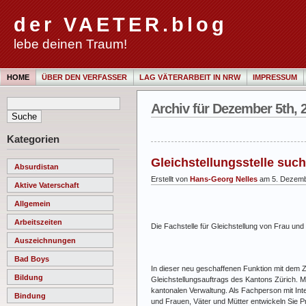
der VAETER.blog
lebe deinen Traum!
HOME
ÜBER DEN VERFASSER
LAG VÄTERARBEIT IN NRW
IMPRESSUM
Archiv für Dezember 5th, 
Kategorien
Gleichstellungsstelle suc
Absurdistan
Erstellt von
Hans-Georg Nelles
am 5. Dezemb
Aktive Vaterschaft
Allgemein
Arbeitszeiten
Die Fachstelle für Gleichstellung von Frau u
Auszeichnungen
Bad Boys
In dieser neu geschaffenen Funktion mit dem Z
Bildung
Gleichstellungsauftrags des Kantons Zürich. Mi
kantonalen Verwaltung. Als Fachperson mit In
Bindung
und Frauen, Väter und Mütter entwickeln Sie 