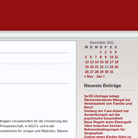
Dezember 2011
M
D
M
D
F
S
S
1
2
3
4
5
6
7
8
9
10
11
12
13
14
15
16
17
18
19
20
21
22
23
24
25
26
27
28
29
30
31
« Nov
Jan »
Neueste Beiträge
SoVD-Umfrage belegt
flächendeckende Mängel bei
Vereinbarkeit von Familie und
Beruf
Umfang der Care-Arbeit hat
Auswirkungen auf die
psychische Gesundheit
tragten verantwortlich für die Umsetzung des
Neue Regeln beim Elterngeld
Väter brauchen bessere
Privatwirtschaft, in NGO’s und in der
Rahmenbedingungen für
bensentwürfen für Jungen und Mädchen, Männer
Sorgearbeit
Geburt eines Kindes führt zu