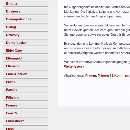
Brigitte
Ihr Aufgabengebiet beinhaltet das Verfassen v
Business
Monitoring. Die Initiative, Leitung und Verne
internen und externen Ansprechpartnern.
Demografisches
Sie verfügen über ein abgeschlossenes Hochsch
Dialog
unter Beweis gestellt. Sie verfügen über ein g
Sie Interesse an sowie ein gutes Gespür für die
Diversity
Dumpfbacken
Ihre sozialen und kommunikativen Kompetenzen
außerordentlicher schriftlicher und mündlicher 
Elder Care
exponierten Aufgabe werden besondere Anforderu
Elterngeld
Wir bieten attraktive Anstellungsbedingungen, 
Elternzeit
Weiterlesen »
Emanzipation
Abgelegt unter
Frauen
,
Männer
|
1 Kommenta
EMMA
Familie
Führung
Frauen
FrauTV
Fundstücke
Fussi