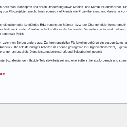
on Berichten, Konzepten und deren Umsetzung sowie Medien- und Kommunikationsarbeit. Sie si
tzung von Pilotprojekten macht Ihnen ebenso viel Freude wie Projektberatung und -besuche vo
ulstudium oder langjährige Erfahrung in der Männer- bzw. der Chancengleichheitsthematik. Si
utes Netzwerk in der Privatwirtschaft und/oder der kantonalen Verwaltung oder sind motivier
 kantonale Politik.
 zeichnen Sie besonders aus. Zu Ihren speziellen Fähigkeiten gehören ein ausgeprägtes a
Ausdruck. Ihr selbstständiges Arbeiten ist ebenso gefragt wie Ihr Organisationstalent, Eigenini
ngen an Loyalität, Dienstleistungsbereitschaft und Belastbarkeit gestellt.
gute Sozialleistungen, flexible Teilzeit-Arbeitszeit und eine äußerst herausfordernde und sp
r »