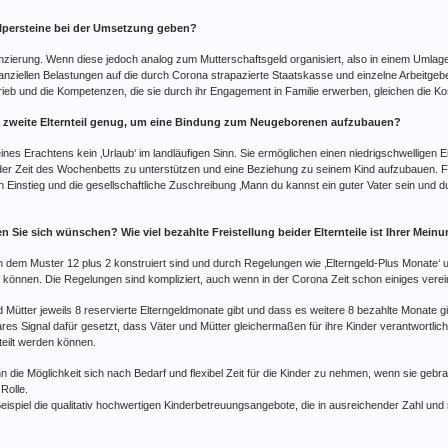
lpersteine bei der Umsetzung geben?
anzierung. Wenn diese jedoch analog zum Mutterschaftsgeld organisiert, also in einem Umlage
finanziellen Belastungen auf die durch Corona strapazierte Staatskasse und einzelne Arbeit
rieb und die Kompetenzen, die sie durch ihr Engagement in Familie erwerben, gleichen die Ko
s zweite Elternteil genug, um eine Bindung zum Neugeborenen aufzubauen?
nes Erachtens kein ‚Urlaub‘ im landläufigen Sinn. Sie ermöglichen einen niedrigschwelligen Ei
in der Zeit des Wochenbetts zu unterstützen und eine Beziehung zu seinem Kind aufzubauen. 
n Einstieg und die gesellschaftliche Zuschreibung ‚Mann du kannst ein guter Vater sein und d
n Sie sich wünschen? Wie viel bezahlte Freistellung beider Elternteile ist Ihrer Mein
ch dem Muster 12 plus 2 konstruiert sind und durch Regelungen wie ‚Elterngeld-Plus Monate‘ 
können. Die Regelungen sind kompliziert, auch wenn in der Corona Zeit schon einiges verein
ütter jeweils 8 reservierte Elterngeldmonate gibt und dass es weitere 8 bezahlte Monate gibt
res Signal dafür gesetzt, dass Väter und Mütter gleichermaßen für ihre Kinder verantwortli
teilt werden können.
 die Möglichkeit sich nach Bedarf und flexibel Zeit für die Kinder zu nehmen, wenn sie gebra
Rolle.
Beispiel die qualitativ hochwertigen Kinderbetreuungsangebote, die in ausreichender Zahl 