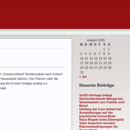
August 2026
M
D
M
D
F
S
S
1
2
3
4
5
6
7
8
9
10
11
12
13
14
15
16
17
18
19
20
21
22
23
24
25
26
27
28
29
30
31
rift „Gesetzentwurf Sonderurlaub nach Geburt
« Jul
 Hausarbeit stärken. Der Partner oder die
llung durch eine Umlage analog zur
Neueste Beiträge
sagt.
SoVD-Umfrage belegt
flächendeckende Mängel bei
Vereinbarkeit von Familie und
Beruf
Umfang der Care-Arbeit hat
Auswirkungen auf die
psychische Gesundheit
Neue Regeln beim Elterngeld
Väter brauchen bessere
Rahmenbedingungen für
Sorgearbeit