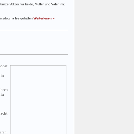
urze Vollzeit für beide, Mütter und Väter, mit
eitsdogma festgehalten
Weiterlesen »
sonst
 in
ühren
 in
dacht
eren.