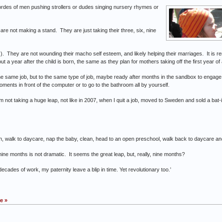
 hordes of men pushing strollers or dudes singing nursery rhymes or
are not making a stand. They are just taking their three, six, nine
ons). They are not wounding their macho self esteem, and likely helping their marriages. It i
 a year after the child is born, the same as they plan for mothers taking off the first year of a
e same job, but to the same type of job, maybe ready after months in the sandbox to engage in 
oments in front of the computer or to go to the bathroom all by yourself.
not taking a huge leap, not like in 2007, when I quit a job, moved to Sweden and sold a bat-infe
ren, walk to daycare, nap the baby, clean, head to an open preschool, walk back to daycare an
nine months is not dramatic. It seems the great leap, but, really, nine months?
ecades of work, my paternity leave a blip in time. Yet revolutionary too.’
e »