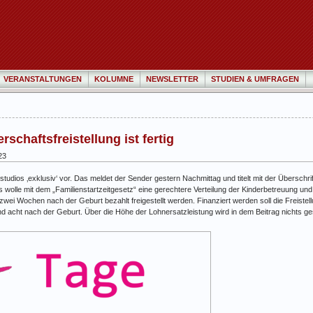
VERANSTALTUNGEN
KOLUMNE
NEWSLETTER
STUDIEN & UMFRAGEN
schaftsfreistellung ist fertig
23
tudios ‚exklusiv‘ vor. Das meldet der Sender gestern Nachmittag und titelt mit der Übersch
 wolle mit dem „Familienstartzeitgesetz“ eine gerechtere Verteilung der Kinderbetreuung und
 zwei Wochen nach der Geburt bezahlt freigestellt werden. Finanziert werden soll die Freiste
d acht nach der Geburt. Über die Höhe der Lohnersatzleistung wird in dem Beitrag nichts ge