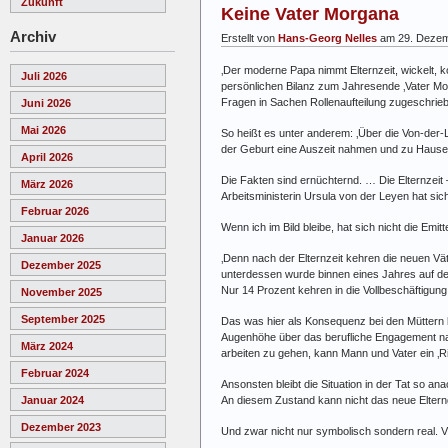
Zukunft
Keine Vater Morgana
Archiv
Erstellt von
Hans-Georg Nelles
am 29. Dezem
‚Der moderne Papa nimmt Elternzeit, wickelt, 
Juli 2026
persönlichen Bilanz zum Jahresende ‚Vater Mo
Fragen in Sachen Rollenaufteilung zugeschrie
Juni 2026
Mai 2026
So heißt es unter anderem: ‚Über die Von-der-
der Geburt eine Auszeit nahmen und zu Hause b
April 2026
Die Fakten sind ernüchternd. … Die Elternzeit 
März 2026
Arbeitsministerin Ursula von der Leyen hat sich
Februar 2026
Wenn ich im Bild bleibe, hat sich nicht die Emitt
Januar 2026
‚Denn nach der Elternzeit kehren die neuen Väte
Dezember 2025
unterdessen wurde binnen eines Jahres auf den 
Nur 14 Prozent kehren in die Vollbeschäftigung
November 2025
September 2025
Das was hier als Konsequenz bei den Müttern b
Augenhöhe über das berufliche Engagement nach 
März 2024
arbeiten zu gehen, kann Mann und Vater ein ‚Ri
Februar 2024
Ansonsten bleibt die Situation in der Tat so 
An diesem Zustand kann nicht das neue Elterng
Januar 2024
Dezember 2023
Und zwar nicht nur symbolisch sondern real. 