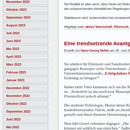
November 2023
Die Realität ist aber auch, dass heute ein Eink
den entsprechenden betrieblichen Regelungen ze
Oktober 2023
September 2023
Stattdessen wird, insbesondere bei verantwor
August 2023
Abgelegt unter
aktive Vaterschaft
,
Elternzeit
Juli 2023
Juni 2023
Eine trendsetzende Avantga
Mai 2023
Erstellt von
Hans-Georg Nelles
am 30. Juni 2
April 2023
Sie plädiert für Elternzeit und Familienbew
März 2023
gängigen Konzepts vieler Unternehmen „Kos
Februar 2023
Unternehmensnetzwerks „
Erfolgsfaktor 
Einklang zu bringen?“.
Januar 2023
Immer mehr Väter kümmern sich um die Ki
Dezember 2022
ist. „Sicherlich ist das noch kein Massen
Elternteilzeit jedoch allemal.“
November 2022
Oktober 2022
Die studierte Politologin, Mutter dreier 
kinderbetreuenden Vätern, stößt sie ebenf
September 2022
gestellt und ihnen Karriere-Orientierung 
Juni 2022
Dem hält Geisel vehement dagegen: „Die 
Mai 2022
können wir wirklich was erreichen.“ Auß