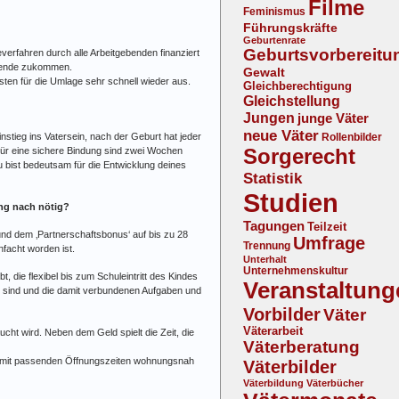
Filme
Feminismus
Führungskräfte
Geburtenrate
Geburtsvorbereitu
verfahren durch alle Arbeitgebenden finanziert
gebende zukommen.
Gewalt
sten für die Umlage sehr schnell wieder aus.
Gleichberechtigung
Gleichstellung
Jungen
junge Väter
neue Väter
Rollenbilder
nstieg ins Vatersein, nach der Geburt hat jeder
Sorgerecht
Für eine sichere Bindung sind zwei Wochen
u bist bedeutsam für die Entwicklung deines
Statistik
Studien
ung nach nötig?
Tagungen
Teilzeit
und dem ‚Partnerschaftsbonus‘ auf bis zu 28
Umfrage
Trennung
facht worden ist.
Unterhalt
Unternehmenskultur
, die flexibel bis zum Schuleintritt des Kindes
Veranstaltung
ch sind und die damit verbundenen Aufgaben und
Vorbilder
Väter
Väterarbeit
ucht wird. Neben dem Geld spielt die Zeit, die
Väterberatung
und mit passenden Öffnungszeiten wohnungsnah
Väterbilder
Väterbildung
Väterbücher