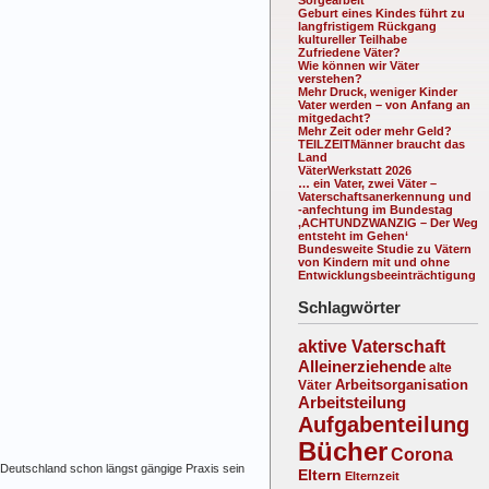
Geburt eines Kindes führt zu
langfristigem Rückgang
kultureller Teilhabe
Zufriedene Väter?
Wie können wir Väter
verstehen?
Mehr Druck, weniger Kinder
Vater werden – von Anfang an
mitgedacht?
Mehr Zeit oder mehr Geld?
TEILZEITMänner braucht das
Land
VäterWerkstatt 2026
… ein Vater, zwei Väter –
Vaterschaftsanerkennung und
-anfechtung im Bundestag
‚ACHTUNDZWANZIG – Der Weg
entsteht im Gehen‘
Bundesweite Studie zu Vätern
von Kindern mit und ohne
Entwicklungsbeeinträchtigung
Schlagwörter
aktive Vaterschaft
Alleinerziehende
alte
Arbeitsorganisation
Väter
Arbeitsteilung
Aufgabenteilung
Bücher
Corona
 Deutschland schon längst gängige Praxis sein
Eltern
Elternzeit