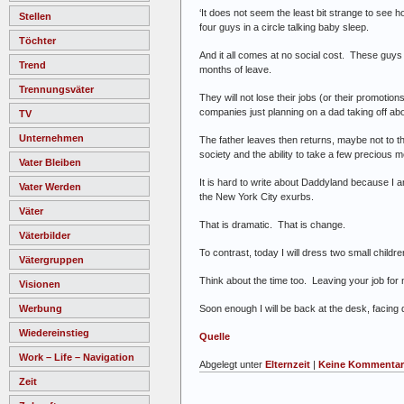
‘It does not seem the least bit strange to see
Stellen
four guys in a circle talking baby sleep.
Töchter
And it all comes at no social cost. These guys 
Trend
months of leave.
Trennungsväter
They will not lose their jobs (or their promoti
companies just planning on a dad taking off about
TV
Unternehmen
The father leaves then returns, maybe not to th
society and the ability to take a few precious m
Vater Bleiben
It is hard to write about Daddyland because I am 
Vater Werden
the New York City exurbs.
Väter
That is dramatic. That is change.
Väterbilder
To contrast, today I will dress two small child
Vätergruppen
Think about the time too. Leaving your job for 
Visionen
Soon enough I will be back at the desk, facing d
Werbung
Wiedereinstieg
Quelle
Work – Life – Navigation
Abgelegt unter
Elternzeit
|
Keine Kommentar
Zeit