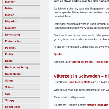
Gibt es etwas anders, was Sie sich hinsic
Männer
Mütter
Ja, ich wünsche mir, dass das Engagement von V
Leistungen der Mütter betrachtet werden sonde
Medien
dann bei Papa‘.
Migration
Damit das Wirklichkeit werden kann, braucht e
Rahmenbedingungen wie Arbeitszeitregelunge
Mobilität
Networking
Damit es hinreicht, sind aber auch Haltungen 
geben, diese zu erwerben und weiterzuentwick
Partnerschaft
In diesem komplexen Gebilde sind die zwei Woc
Podcast
Politik
Quelle
Radio
Abgelegt unter
Elternzeit
,
Politik
,
Rolllenbild
Rechtssprechung
Rolllenbilder
Väterzeit in Schweden – d
Söhne
Erstellt von
Hans-Georg Nelles
am 27. März 
Schule
Wissen Sie, was das revolutionärste an der Vä
Sex
Sie erscheint völlig normal.
Shorpy
Zu diesem Ergebnis kommt
Nathan Hegedus
Social Skills