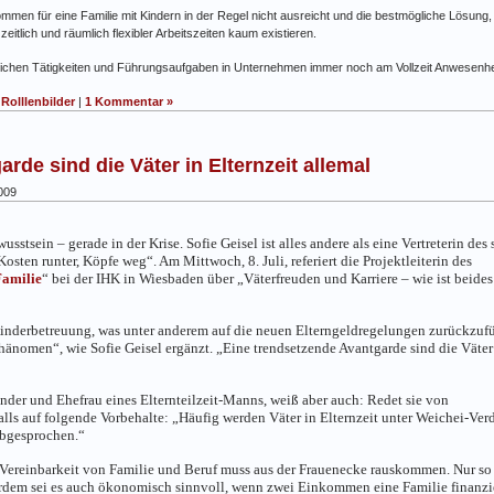
ommen für eine Familie mit Kindern in der Regel nicht ausreicht und die bestmögliche Lösung, k
itlich und räumlich flexibler Arbeitszeiten kaum existieren.
tlichen Tätigkeiten und Führungsaufgaben in Unternehmen immer noch am Vollzeit Anwesenh
,
Rolllenbilder
|
1 Kommentar »
rde sind die Väter in Elternzeit allemal
009
usstsein – gerade in der Krise. Sofie Geisel ist alles andere als eine Vertreterin des 
ten runter, Köpfe weg“. Am Mittwoch, 8. Juli, referiert die Projektleiterin des
Familie
“ bei der IHK in Wiesbaden über „Väterfreuden und Karriere – wie ist beides
nderbetreuung, was unter anderem auf die neuen Elterngeldregelungen zurückzuf
phänomen“, wie Sofie Geisel ergänzt. „Eine trendsetzende Avantgarde sind die Väter
Kinder und Ehefrau eines Elternteilzeit-Manns, weiß aber auch: Redet sie von
alls auf folgende Vorbehalte: „Häufig werden Väter in Elternzeit unter Weichei-Ver
abgesprochen.“
Vereinbarkeit von Familie und Beruf muss aus der Frauenecke rauskommen. Nur so
erdem sei es auch ökonomisch sinnvoll, wenn zwei Einkommen eine Familie finanzi