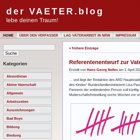
der VAETER.blog
lebe deinen Traum!
HOME
ÜBER DEN VERFASSER
LAG VÄTERARBEIT IN NRW
IMPRESSUM
« frühere Einträge
Referentenentwurf zur Vater
Kategorien
Erstellt von
Hans-Georg Nelles
am 1. April 20
Absurdistan
… und liegt der Redaktion des ARD Hauptstadts
des Kindes“ Bundesfamilienministerin Lisa Paus
Aktive Vaterschaft
Partnerin der entbindenden Person soll künftig
Allgemein
Mutterschaftsfreistellung sechs Wochen vor un
Arbeitszeiten
Auszeichnungen
Bad Boys
Bildung
Bindung