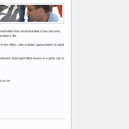
s remarkable how unremarkable it has become,
 baby’s life.
the office, with a better appreciation of adult
sted, lead paint filled house in a gritty city in
d so on.