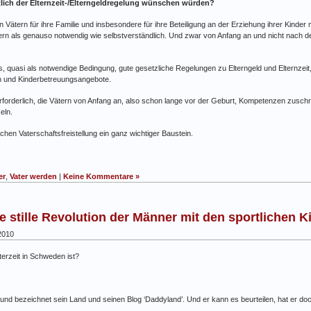
htlich der Elternzeit-/Elterngeldregelung wünschen würden?
ätern für ihre Familie und insbesondere für ihre Beteiligung an der Erziehung ihrer Kinder n
rn als genauso notwendig wie selbstverständlich. Und zwar von Anfang an und nicht nach de
s, quasi als notwendige Bedingung, gute gesetzliche Regelungen zu Elterngeld und Elternzeit
n und Kinderbetreuungsangebote.
erforderlich, die Vätern von Anfang an, also schon lange vor der Geburt, Kompetenzen zusch
eln.
hen Vaterschaftsfreistellung ein ganz wichtiger Baustein.
er
,
Vater werden
|
Keine Kommentare »
ie stille Revolution der Männer mit den sportlichen 
2010
terzeit in Schweden ist?
und bezeichnet sein Land und seinen Blog ‘Daddyland’. Und er kann es beurteilen, hat er doc