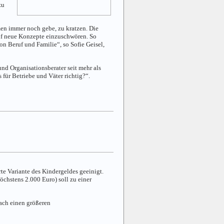
zu
rmen immer noch gebe, zu kratzen. Die
 auf neue Konzepte einzuschwören. So
n Beruf und Familie“, so Sofie Geisel,
und Organisationsberater seit mehr als
 für Betriebe und Väter richtig?“.
te Variante des Kindergeldes geeinigt.
chstens 2.000 Euro) soll zu einer
nach einen größeren