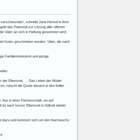
 verschwunden’, schreibt Jana Hensel in ihrer
geld das Potenzial zur Lösung aller offenen
die Väter an sich in Haftung genommen wird.
iel Gutes geschrieben worden. Väter, die nach
ge Familienministerin und jetzige
weiter
vor der Elternzeit. … Das Leben der Mütter
en, rutscht die Quote danach in den Keller.
 Nur in einer Partnerschaft, wo auf
t nach kurzer Elternzeit in Vollzeit wieder
ient dazu und kümmert sich um den Nachwuchs.’
t.