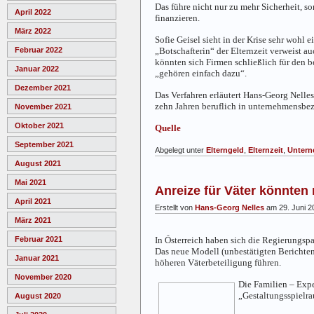
Das führe nicht nur zu mehr Sicherheit, s
April 2022
finanzieren.
März 2022
Sofie Geisel
sieht in der Krise sehr wohl e
„Botschafterin“ der Elternzeit verweist a
Februar 2022
könnten sich Firmen schließlich für den 
Januar 2022
„gehören einfach dazu“.
Dezember 2021
Das Verfahren erläutert Hans-Georg Nelles 
zehn Jahren beruflich in unternehmensbezo
November 2021
Oktober 2021
Quelle
September 2021
Abgelegt unter
Elterngeld
,
Elternzeit
,
Unter
August 2021
Mai 2021
Anreize für Väter könnten
April 2021
Erstellt von
Hans-Georg Nelles
am 29. Juni 2
März 2021
In Österreich haben sich die Regierungsp
Februar 2021
Das neue Modell (unbestätigten Berichten
Januar 2021
höheren Väterbeteiligung führen.
November 2020
Die Familien – Exp
„Gestaltungsspielra
August 2020