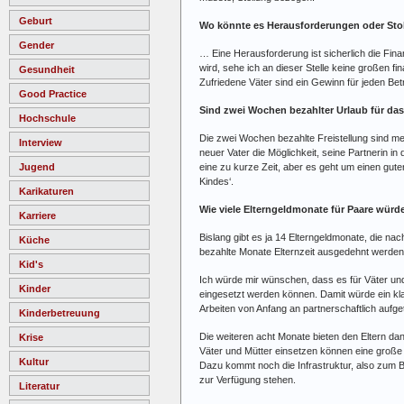
Geburt
Wo könnte es Herausforderungen oder Sto
Gender
… Eine Herausforderung ist sicherlich die Fin
wird, sehe ich an dieser Stelle keine großen 
Gesundheit
Zufriedene Väter sind ein Gewinn für jeden Bet
Good Practice
Sind zwei Wochen bezahlter Urlaub für da
Hochschule
Die zwei Wochen bezahlte Freistellung sind mei
Interview
neuer Vater die Möglichkeit, seine Partnerin 
Jugend
eine zu kurze Zeit, aber es geht um einen gute
Kindes‘.
Karikaturen
Wie viele Elterngeldmonate für Paare würde
Karriere
Bislang gibt es ja 14 Elterngeldmonate, die na
Küche
bezahlte Monate Elternzeit ausgedehnt werden 
Kid's
Ich würde mir wünschen, dass es für Väter und M
Kinder
eingesetzt werden können. Damit würde ein kla
Arbeiten von Anfang an partnerschaftlich aufge
Kinderbetreuung
Die weiteren acht Monate bieten den Eltern dann
Krise
Väter und Mütter einsetzen können eine große 
Kultur
Dazu kommt noch die Infrastruktur, also zum 
zur Verfügung stehen.
Literatur