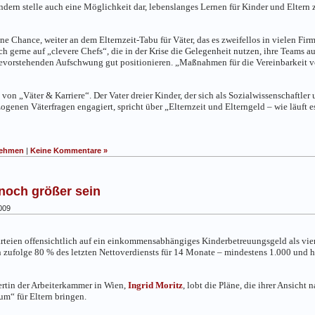
ondern stelle auch eine Möglichkeit dar, lebenslanges Lernen für Kinder und Eltern 
ine Chance, weiter an dem Elternzeit-Tabu für Väter, das es zweifellos in vielen Fi
uch gerne auf „clevere Chefs“, die in der Krise die Gelegenheit nutzen, ihre Teams
bevorstehenden Aufschwung gut positionieren. „Maßnahmen für die Vereinbarkeit vo
von „Väter & Karriere“. Der Vater dreier Kinder, der sich als Sozialwissenschaftler 
genen Väterfragen engagiert, spricht über „Elternzeit und Elterngeld – wie läuft es
nehmen
|
Keine Kommentare »
 noch größer sein
009
arteien offensichtlich auf ein einkommensabhängiges Kinderbetreuungsgeld als vier
 zufolge 80 % des letzten Nettoverdiensts für 14 Monate – mindestens 1.000 und hö
ertin der Arbeiterkammer in Wien,
Ingrid Moritz
,
lobt die Pläne, die ihrer Ansicht 
um“ für Eltern bringen.