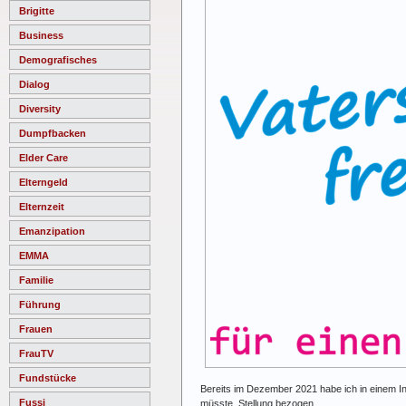
Brigitte
Business
Demografisches
Dialog
Diversity
Dumpfbacken
Elder Care
Elterngeld
Elternzeit
Emanzipation
EMMA
Familie
Führung
Frauen
FrauTV
Fundstücke
Bereits im Dezember 2021 habe ich in einem In
Fussi
müsste, Stellung bezogen.