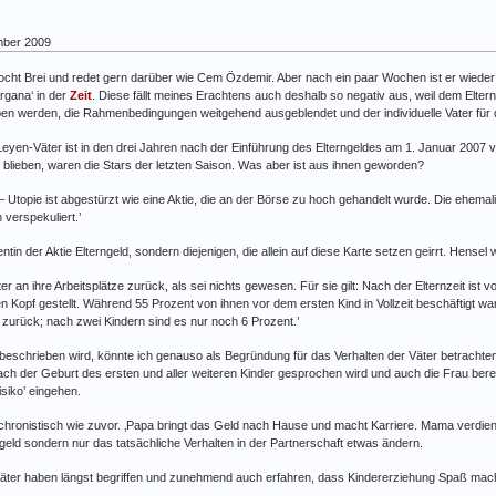
ber 2009
kocht Brei und redet gern darüber wie Cem Özdemir. Aber nach ein paar Wochen ist er wieder
rgana‘ in der
Zeit
. Diese fällt meines Erachtens auch deshalb so negativ aus, weil dem Eltern
ben werden, die Rahmenbedingungen weitgehend ausgeblendet und der individuelle Vater für 
Leyen-Väter ist in den drei Jahren nach der Einführung des Elterngeldes am 1. Januar 2007 v
lieben, waren die Stars der letzten Saison. Was aber ist aus ihnen geworden?
– Utopie ist abgestürzt wie eine Aktie, die an der Börse zu hoch gehandelt wurde. Die ehemali
 verspekuliert.’
entin der Aktie Elterngeld, sondern diejenigen, die allein auf diese Karte setzen geirrt. Hensel 
r an ihre Arbeitsplätze zurück, als sei nichts gewesen. Für sie gilt: Nach der Elternzeit ist 
Kopf gestellt. Während 55 Prozent von ihnen vor dem ersten Kind in Vollzeit beschäftigt war
 zurück; nach zwei Kindern sind es nur noch 6 Prozent.’
eschrieben wird, könnte ich genauso als Begründung für das Verhalten der Väter betrachten.
der Geburt des ersten und aller weiteren Kinder gesprochen wird und auch die Frau bereit is
siko’ eingehen.
anachronistisch wie zuvor. ‚Papa bringt das Geld nach Hause und macht Karriere. Mama verd
eld sondern nur das tatsächliche Verhalten in der Partnerschaft etwas ändern.
Väter haben längst begriffen und zunehmend auch erfahren, dass Kindererziehung Spaß mach