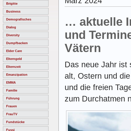
März 2024
Brigitte
Business
… aktuelle 
Demografisches
Dialog
und Termine
Diversity
Dumpfbacken
Vätern
Elder Care
Elterngeld
Das neue Jahr ist 
Elternzeit
alt, Ostern und di
Emanzipation
EMMA
und die freien Tag
Familie
zum Durchatmen n
Führung
Frauen
FrauTV
Fundstücke
Fussi