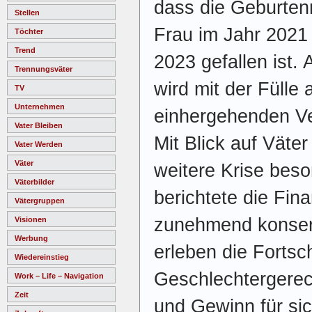
dass die Geburten
Stellen
Frau im Jahr 2021 
Töchter
Trend
2023 gefallen ist.
Trennungsväter
wird mit der Fülle
TV
Unternehmen
einhergehenden Ve
Vater Bleiben
Mit Blick auf Väte
Vater Werden
Väter
weitere Krise bes
Väterbilder
berichtete die Fin
Vätergruppen
zunehmend konserv
Visionen
Werbung
erleben die Fortsc
Wiedereinstieg
Geschlechtergerech
Work – Life – Navigation
Zeit
und Gewinn für sic