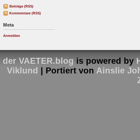
Beiträge (RSS)
Kommentare (RSS)
Meta
Anmelden
der VAETER.blog
is powered by
Viklund
| Portiert von
Ainslie J