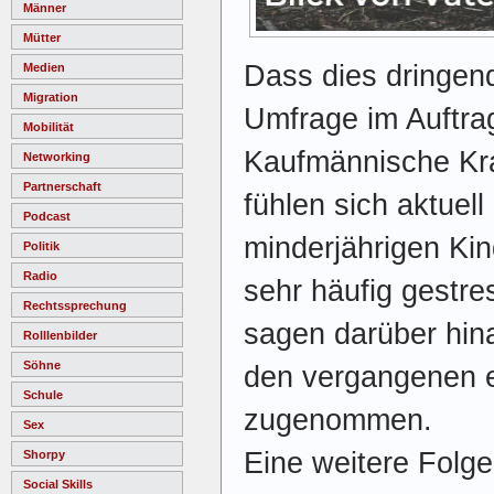
Männer
Mütter
Dass dies dringend
Medien
Migration
Umfrage im Auftra
Mobilität
Kaufmännische K
Networking
Partnerschaft
fühlen sich aktuell
Podcast
minderjährigen Kin
Politik
Radio
sehr häufig gestre
Rechtssprechung
sagen darüber hina
Rolllenbilder
Söhne
den vergangenen e
Schule
zugenommen.
Sex
Eine weitere Folge
Shorpy
Social Skills