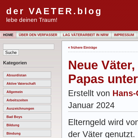
der VAETER.blog
lebe deinen Traum!
HOME
ÜBER DEN VERFASSER
LAG VÄTERARBEIT IN NRW
IMPRESSUM
« frühere Einträge
Neue Väter, 
Kategorien
Papas unte
Absurdistan
Aktive Vaterschaft
Erstellt von
Hans-
Allgemein
Arbeitszeiten
Januar 2024
Auszeichnungen
Bad Boys
Elterngeld wird vo
Bildung
der Väter genutzt.
Bindung