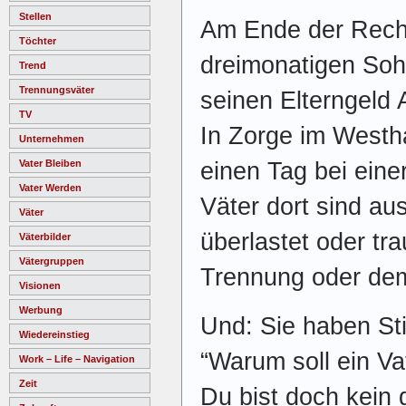
Stellen
Am Ende der Reche
Töchter
dreimonatigen So
Trend
Trennungsväter
seinen Elterngeld 
TV
In Zorge im Westha
Unternehmen
Vater Bleiben
einen Tag bei eine
Vater Werden
Väter dort sind au
Väter
überlastet oder tr
Väterbilder
Vätergruppen
Trennung oder dem
Visionen
Werbung
Und: Sie haben Sti
Wiedereinstieg
“Warum soll ein Va
Work – Life – Navigation
Zeit
Du bist doch kein