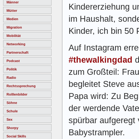
Männer
Kindererziehung un
Mütter
im Haushalt, sonde
Medien
Migration
Kinder, ich bin 50 
Mobilität
Networking
Auf Instagram erre
Partnerschaft
#thewalkingdad
d
Podcast
Politik
zum Großteil: Frau
Radio
begleitet Steve a
Rechtssprechung
Papa wird: Zu Begi
Rolllenbilder
Söhne
der werdende Vate
Schule
spürbar aufgeregt 
Sex
Shorpy
Babystrampler.
Social Skills