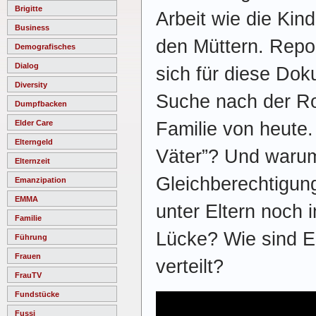
Brigitte
Arbeit wie die Kind
Business
den Müttern. Repo
Demografisches
Dialog
sich für diese Dok
Diversity
Suche nach der Ro
Dumpfbacken
Familie von heute.
Elder Care
Elterngeld
Väter”? Und warum 
Elternzeit
Gleichberechtigun
Emanzipation
EMMA
unter Eltern noch 
Familie
Lücke? Wie sind El
Führung
Frauen
verteilt?
FrauTV
Fundstücke
Fussi