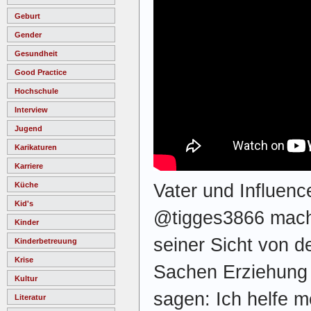
Geburt
Gender
Gesundheit
Good Practice
Hochschule
Interview
Jugend
Karikaturen
Karriere
Küche
Vater und Influenc
Kid's
@tigges3866 mach
Kinder
seiner Sicht von d
Kinderbetreuung
Krise
Sachen Erziehung 
Kultur
sagen: Ich helfe m
Literatur