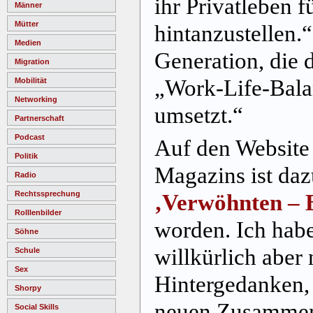
ihr Privatleben f
Männer
Mütter
hintanzustellen.“
Medien
Generation, die 
Migration
„Work-Life-Balan
Mobilität
Networking
umsetzt.“
Partnerschaft
Podcast
Auf den Website
Politik
Magazins ist dazu
Radio
Rechtssprechung
‚Verwöhnten – 
Rolllenbilder
worden. Ich habe
Söhne
willkürlich aber
Schule
Sex
Hintergedanken, 
Shorpy
neuen Zusammenh
Social Skills