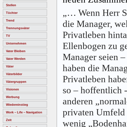
Stellen
„… Wenn Herr Se
Töchter
die Manager, wel
Trend
Trennungsväter
Privatleben hint
TV
Ellenbogen zu g
Unternehmen
Vater Bleiben
Manager seien – 
Vater Werden
haben die Manage
Väter
Väterbilder
Privatleben habe
Vätergruppen
so – hoffentlich
Visionen
Werbung
anderen „normal
Wiedereinstieg
privaten Umfeld
Work – Life – Navigation
wenig „Bodenha
Zeit