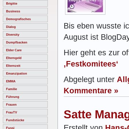
Brigitte
Business
Demografisches
Bis eben wusste ic
Dialog
August ist BlogDay
Diversity
Dumpfbacken
Hier geht es zur of
Elder Care
Elterngeld
‚Festkomitees‘
Elternzeit
Emanzipation
Abgelegt unter
Al
EMMA
Kommentare »
Familie
Führung
Frauen
Satte Manag
FrauTV
Fundstücke
Erstellt von
Hans-
Fussi