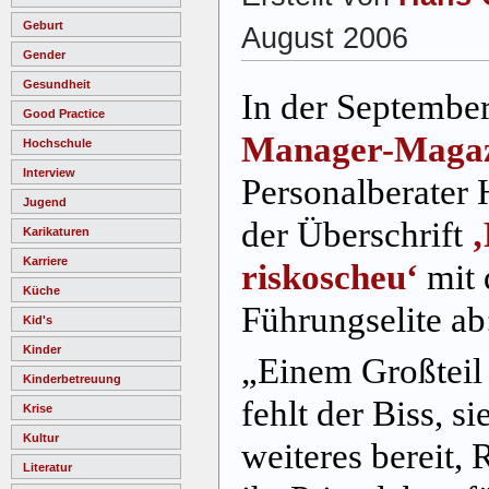
Geburt
August 2006
Gender
Gesundheit
In der Septembe
Good Practice
Manager-Magaz
Hochschule
Interview
Personalberater
Jugend
der Überschrift
‚
Karikaturen
Karriere
riskoscheu‘
mit 
Küche
Führungselite ab
Kid's
Kinder
„Einem Großteil 
Kinderbetreuung
fehlt der Biss, s
Krise
Kultur
weiteres bereit,
Literatur