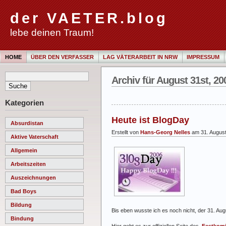
der VAETER.blog
lebe deinen Traum!
HOME
ÜBER DEN VERFASSER
LAG VÄTERARBEIT IN NRW
IMPRESSUM
Archiv für August 31st, 20
Kategorien
Heute ist BlogDay
Absurdistan
Erstellt von
Hans-Georg Nelles
am 31. Augus
Aktive Vaterschaft
Allgemein
Arbeitszeiten
Auszeichnungen
Bad Boys
Bildung
Bis eben wusste ich es noch nicht, der 31. Aug
Bindung
Hier geht es zur offiziellen Seite des
‚Festkomi