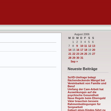
August 2006
M
D
M
D
F
S
S
1
2
3
4
5
6
7
8
9
10
11
12
13
14
15
16
17
18
19
20
21
22
23
24
25
26
27
28
29
30
31
Sep »
Neueste Beiträge
SoVD-Umfrage belegt
flächendeckende Mängel bei
Vereinbarkeit von Familie und
Beruf
Umfang der Care-Arbeit hat
Auswirkungen auf die
psychische Gesundheit
Neue Regeln beim Elterngeld
Väter brauchen bessere
Rahmenbedingungen für
Sorgearbeit
Geburt eines Kindes führt zu