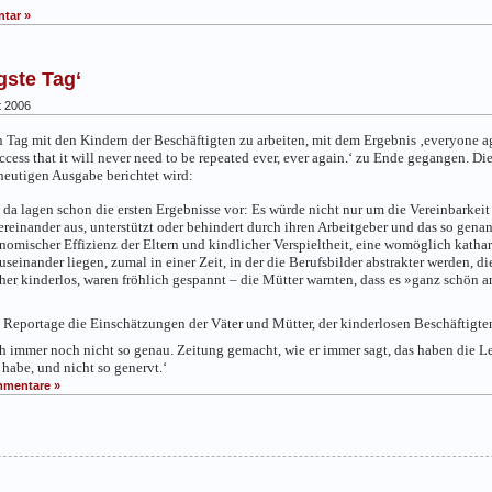
tar »
gste Tag‘
t 2006
n Tag mit den Kindern der Beschäftigten zu arbeiten, mit dem Ergebnis ‚
everyone ag
ess that it will never need to be repeated ever, ever again.‘
zu Ende gegangen. Die
heutigen Ausgabe berichtet wird:
 da lagen schon die ersten Ergebnisse vor: Es würde nicht nur um die Vereinbarkei
reinander aus, unterstützt oder behindert durch ihren Arbeitgeber und das so gena
omischer Effizienz der Eltern und kindlicher Verspieltheit, eine womöglich kathar
einander liegen, zumal in einer Zeit, in der die Berufsbilder abstrakter werden, di
 eher kinderlos, waren fröhlich gespannt – die Mütter warnten, dass es »ganz schön
Reportage die Einschätzungen der Väter und Mütter, der kinderlosen Beschäftigten
h immer noch nicht so genau. Zeitung gemacht, wie er immer sagt, das haben die Le
 habe, und nicht so genervt.‘
mentare »