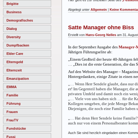
Brigitte
Abgelegt unter
Allgemein
|
Keine Kommentar
Business
Demografisches
Satte Manager ohne Biss
Dialog
Erstellt von
Hans-Georg Nelles
am 31. Augus
Diversity
Dumpfbacken
In der September Ausgabe des
Manager-M
Jährigen Führungselite ab:
Elder Care
„Einem Großteil der heute 40-Jährigen fehl
Elterngeld
… „Dies ist die erste Generation, die das
Elternzeit
Auf den Website des Manager – Magazins i
Hintergedanken, einige Zitate in einen 
Emanzipation
„… Wenn Herr Sendele glaubt, dass nur die
EMMA
er! Im Gegenteil haben die Manager, die 
privaten Umfeld und damit noch ein wen
Familie
„… Viele von uns haben sich … für die Kar
Kollegen umgeben, die jede Menge Bekann
Führung
Diejenigen, die noch eine Familie haben 
Frauen
„… Hat denn Herr Sendele keine Familie? 
FrauTV
auch nur von einem Personalberater kommen
Fundstücke
Auch Sie sind herzlich eingeladen einen Kom
Fussi