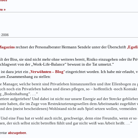
e »
t 2006
agazins
rechnet der Personalberater Hermann Sendele unter der Überschrift
‚Egofi
t der Biss, sie sind nicht mehr ohne weiteres bereit, Risiko einzugehen oder ihr Pr
 Schlagwort von der „Work-Life-Balance“ bewusst in die Tat umsetzt.“
st dazu jetzt ein
‚Verwöhnten – Blog’
eingerichtet worden. Ich habe mir erlaubt, v
neuen Zusammenhang zu stellen:
 Manager, welche bereit sind Privatleben hintanzustellen und ihre Ellenbogen zu 
auch noch ein Privatleben haben und dieses pflegen, so – hoffentlich -noch Kontak
ig „Bodenhaftung“. …“
riere aufgerieben! Und dabei ist nicht nur unsere Energie auf der Strecke geblieben
te haben, die im Zuge von Restrukturierungswellen dem Arbeitsmarkt zugeführt w
und den (meist bescheidenen) Wohlstand nicht aufs Spiel setzen wollen, vermeiden
Und eine Frau hat er wohl auch nicht, geschweige, denn eine Freundin, wenn er so 
, der sich selbst nicht betroffen fühlt und gar nicht weiß was Arbeit heißt. …“
mentar
abzugeben
.