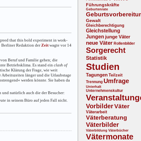
Führungskräfte
Geburtenrate
Geburtsvorbereitu
Gewalt
Gleichberechtigung
Gleichstellung
Jungen
junge Väter
reed that this bold experiment in work-
neue Väter
Rollenbilder
 Berliner Redaktion der
Zeit
wagte vor 14
Sorgerecht
Statistik
t von Beruf und Familie gehen; die
Studien
nnte Betriebsklima. Es stand ein
clash of
tische Klärung der Frage, wie weit
Tagungen
e Arbeitszeiten länger und die Urlaubstage
Teilzeit
Umfrage
 anstrengend« werden könnte. Sie haben da
Trennung
Unterhalt
Unternehmenskultur
 und natürlich auch die der Besucher:
Veranstaltung
ute in seinem Büro auf jeden Fall nicht.
Vorbilder
Väter
Väterarbeit
Väterberatung
Väterbilder
Väterbildung
Väterbücher
Vätermonate