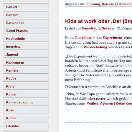
Abgelegt unter
Führung
,
Karriere
|
1 Kommen
Geburt
Gender
Kids at work oder ‚Der jün
Gesundheit
Erstellt von
Hans-Georg Nelles
am 31. Augus
Good Practice
Beim
Guardian
ist das
Experiment
, eine
Hochschule
life co-mingling had been such a grand succ
Tagen eine
Wiederholung
von der in der 
Interview
Jugend
„Das Experiment war noch nicht gestartet,
handeln Mütter und Väter Tag für Tag unte
Karikaturen
cultures
bevor, ein Konflikt zwischen ökon
Arbeits- und Familienwelten heutzutage aus
Karriere
weniger. Die Väter unter uns, tagsüber ja
Küche
mehr Erfahrung.“
Dokumentiert werden im Anschluss an die 
Kid's
‚
Nina, 6:
Was Papa genau arbeitet, weiß ic
Kinder
Die sind dafür aber netter, wie ich gedacht
Kinderbetreuung
Abgelegt unter
Medien
,
Visionen
|
Keine Kom
Krise
Kultur
Literatur