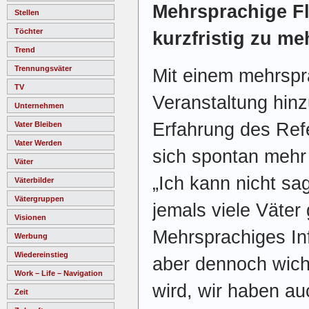
Mehrsprachige Fl
Stellen
Töchter
kurzfristig zu m
Trend
Trennungsväter
Mit einem mehrspr
TV
Veranstaltung hin
Unternehmen
Erfahrung des Ref
Vater Bleiben
Vater Werden
sich spontan mehr
Väter
„Ich kann nicht sa
Väterbilder
Vätergruppen
jemals viele Väter
Visionen
Mehrsprachiges Inf
Werbung
Wiedereinstieg
aber dennoch wicht
Work – Life – Navigation
wird, wir haben auc
Zeit