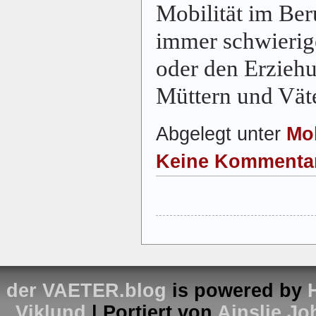
Mobilität im Beru
immer schwierige
oder den Erzieh
Müttern und Väte
Abgelegt unter
Mob
Keine Kommenta
der VAETER.blog
is powered by
Viklund
| Portiert von
Ainslie J