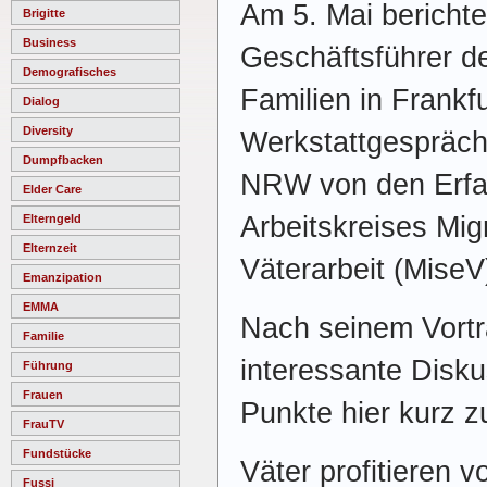
Am 5. Mai bericht
Brigitte
Business
Geschäftsführer d
Demografisches
Familien in Frankf
Dialog
Diversity
Werkstattgespräch
Dumpfbacken
NRW von den Erfa
Elder Care
Arbeitskreises Mig
Elterngeld
Elternzeit
Väterarbeit (MiseV
Emanzipation
EMMA
Nach seinem Vortr
Familie
interessante Disku
Führung
Frauen
Punkte hier kurz 
FrauTV
Fundstücke
Väter profitieren 
Fussi