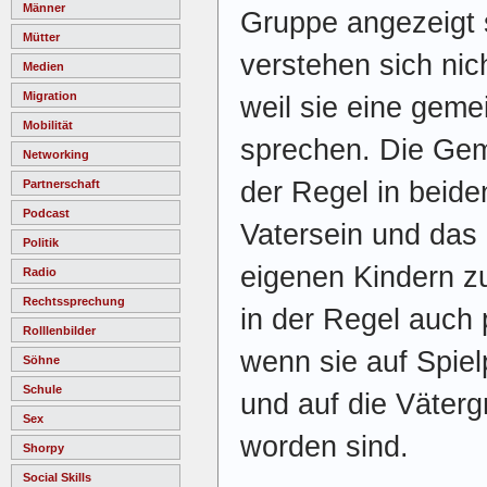
Männer
Gruppe angezeigt 
Mütter
verstehen sich nic
Medien
Migration
weil sie eine gem
Mobilität
sprechen. Die Gem
Networking
der Regel in beide
Partnerschaft
Podcast
Vatersein und das 
Politik
eigenen Kindern z
Radio
Rechtssprechung
in der Regel auch p
Rolllenbilder
wenn sie auf Spie
Söhne
Schule
und auf die Väter
Sex
worden sind.
Shorpy
Social Skills