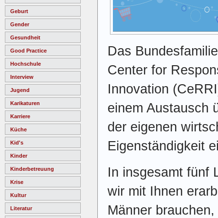
Geburt
Gender
Gesundheit
Das Bundesfamilie
Good Practice
Hochschule
Center for Respon
Interview
Innovation (CeRRI)
Jugend
Karikaturen
einem Austausch ü
Karriere
der eigenen wirtsc
Küche
Eigenständigkeit e
Kid's
Kinder
In insgesamt fünf 
Kinderbetreuung
Krise
wir mit Ihnen erar
Kultur
Männer brauchen, 
Literatur