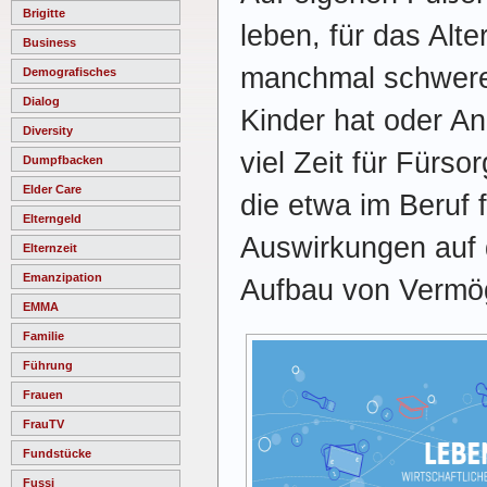
Brigitte
leben, für das Alte
Business
manchmal schwere
Demografisches
Dialog
Kinder hat oder An
Diversity
viel Zeit für Fürso
Dumpfbacken
Elder Care
die etwa im Beruf f
Elterngeld
Auswirkungen auf
Elternzeit
Emanzipation
Aufbau von Vermög
EMMA
Familie
Führung
Frauen
FrauTV
Fundstücke
Fussi