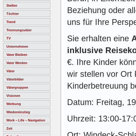
Stellen
Beziehung oder all
Töchter
uns für Ihre Persp
Trend
Trennungsväter
Sie erhalten eine
TV
Unternehmen
inklusive Reisek
Vater Bleiben
€. Ihre Kinder kön
Vater Werden
Väter
wir stellen vor Ort
Väterbilder
Kinderbetreuung be
Vätergruppen
Visionen
Datum: Freitag, 1
Werbung
Wiedereinstieg
Uhrzeit: 13:00-17:
Work – Life – Navigation
Zeit
Ort: Windeck-Sch