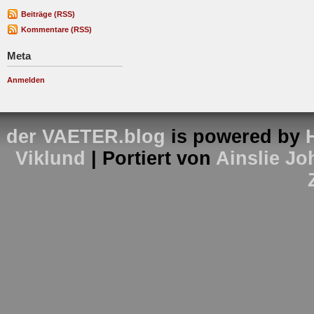
Beiträge (RSS)
Kommentare (RSS)
Meta
Anmelden
der VAETER.blog
is powered by
Viklund
| Portiert von
Ainslie J