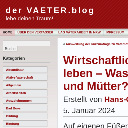
der VAETER.blog
lebe deinen Traum!
HOME
ÜBER DEN VERFASSER
LAG VÄTERARBEIT IN NRW
IMPRESSUM
«
Auswertung der Kurzumfrage zu Väterne
Wirtschaftl
Kategorien
leben – Was
Absurdistan
Aktive Vaterschaft
und Mütter
Allgemein
Arbeitszeiten
Erstellt von
Hans-
Auszeichnungen
5. Januar 2024
Bad Boys
Bildung
Auf eigenen Füßen
Bindung