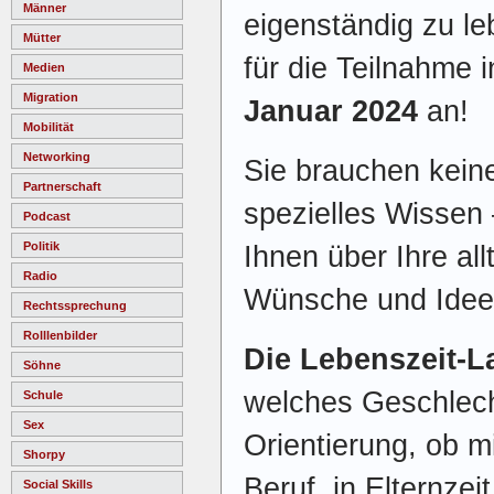
Männer
eigenständig zu le
Mütter
für die Teilnahme 
Medien
Migration
Januar 2024
an!
Mobilität
Networking
Sie brauchen kein
Partnerschaft
spezielles Wissen
Podcast
Politik
Ihnen über Ihre al
Radio
Wünsche und Idee
Rechtssprechung
Rolllenbilder
Die Lebenszeit-La
Söhne
welches Geschlecht
Schule
Sex
Orientierung, ob m
Shorpy
Beruf, in Elternzei
Social Skills