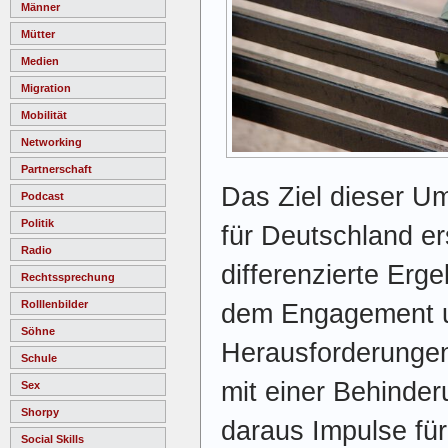
Männer
Mütter
Medien
Migration
Mobilität
Networking
Partnerschaft
Das Ziel dieser U
Podcast
Politik
für Deutschland e
Radio
differenzierte Erg
Rechtssprechung
Rolllenbilder
dem Engagement un
Söhne
Herausforderungen
Schule
mit einer Behinde
Sex
Shorpy
daraus Impulse für
Social Skills