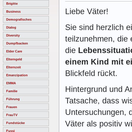
Brigitte
Liebe Väter!
Business
Demografisches
Sie sind herzlich 
Dialog
Diversity
teilzunehmen, die 
Dumpfbacken
die
Lebenssituati
Elder Care
einem Kind mit 
Elterngeld
Elternzeit
Blickfeld rückt.
Emanzipation
EMMA
Hintergrund und An
Familie
Tatsache, dass wi
Führung
Frauen
Untersuchungen, d
FrauTV
Väter als positiv
Fundstücke
Fussi