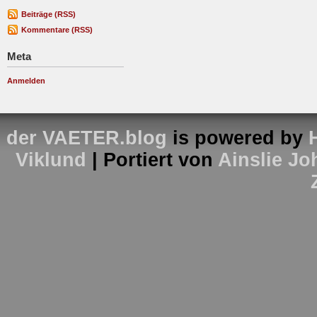
Beiträge (RSS)
Kommentare (RSS)
Meta
Anmelden
der VAETER.blog
is powered by
Viklund
| Portiert von
Ainslie J