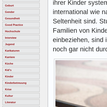
ihrer Kinder syste
Geburt
international wie 
Gender
Gesundheit
Seltenheit sind. S
Good Practice
Familien von Kinde
Hochschule
einbeziehen, sind 
Interview
Jugend
noch gar nicht dur
Karikaturen
Karriere
Küche
Kid's
Kinder
Kinderbetreuung
Krise
Kultur
Literatur