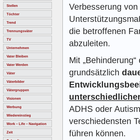
Verbesserung von
Stellen
Töchter
Unterstützungsma
Trend
die betroffenen Fa
Trennungsväter
TV
abzuleiten.
Unternehmen
Vater Bleiben
Mit „Behinderung“ 
Vater Werden
grundsätzlich
daue
Väter
Väterbilder
Entwicklungsbee
Vätergruppen
unterschiedlicher
Visionen
ADHS oder Autismu
Werbung
Wiedereinstieg
verschiedensten T
Work – Life – Navigation
führen können.
Zeit