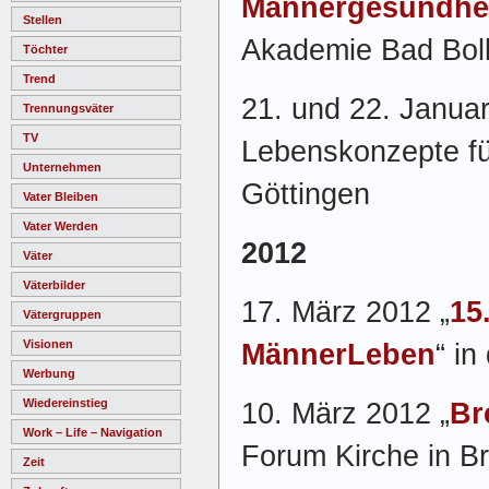
Männergesundhe
Stellen
Akademie Bad Bol
Töchter
Trend
21. und 22. Janua
Trennungsväter
TV
Lebenskonzepte für
Unternehmen
Göttingen
Vater Bleiben
Vater Werden
2012
Väter
Väterbilder
17. März 2012 „
15
Vätergruppen
Visionen
MännerLeben
“ i
Werbung
Wiedereinstieg
10. März 2012 „
Br
Work – Life – Navigation
Forum Kirche in 
Zeit