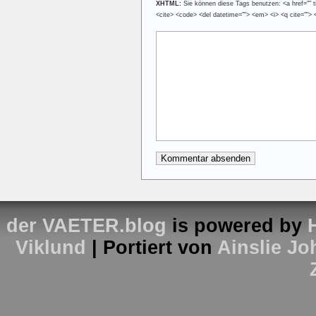
XHTML:
Sie können diese Tags benutzen: <a href="" tit
<cite> <code> <del datetime=""> <em> <i> <q cite=""> 
der VAETER.blog
is powered by
Viklund
| Portiert von
Ainslie J