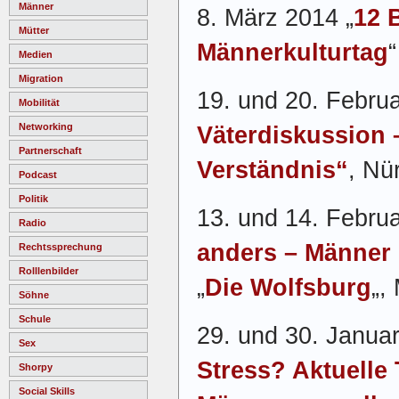
Männer
8. März 2014 „
12 
Mütter
Männerkulturtag
Medien
Migration
19. und 20. Febru
Mobilität
Networking
Väterdiskussion 
Partnerschaft
Verständnis“
, Nü
Podcast
Politik
13. und 14. Februa
Radio
anders – Männer 
Rechtssprechung
Rolllenbilder
„
Die Wolfsburg
„,
Söhne
Schule
29. und 30. Januar
Sex
Stress? Aktuelle 
Shorpy
Social Skills