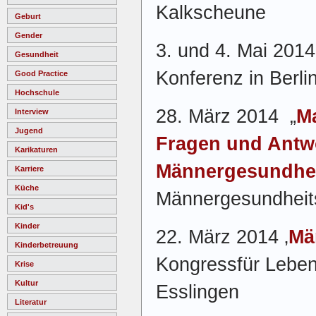
Kalkscheune
Geburt
Gender
3. und 4. Mai 2014
Gesundheit
Konferenz in Berli
Good Practice
Hochschule
28. März 2014
„
Ma
Interview
Jugend
Fragen und Antw
Karikaturen
Männergesundhe
Karriere
Küche
Männergesundheits
Kid's
Kinder
22. März 2014
‚
Mä
Kinderbetreuung
Kongressfür Leben
Krise
Kultur
Esslingen
Literatur