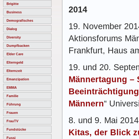
Brigitte
2014
Business
Demografisches
19. November 201
Dialog
Aktionsforums Män
Diversity
Dumpfbacken
Frankfurt, Haus 
Elder Care
Elterngeld
19. und 20. Septe
Elternzeit
Männertagung – 
Emanzipation
EMMA
Beeinträchtigun
Familie
Männern
“ Univers
Führung
Frauen
8. und 9. Mai 2014
FrauTV
Fundstücke
Kitas, der Blick 
Fussi