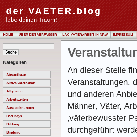
der VAETER.blog
lebe deinen Traum!
HOME
ÜBER DEN VERFASSER
LAG VÄTERARBEIT IN NRW
IMPRESSUM
Veranstaltu
Kategorien
An dieser Stelle f
Absurdistan
Veranstaltungen, d
Aktive Vaterschaft
Allgemein
und anderen Anbie
Arbeitszeiten
Männer, Väter, Ar
Auszeichnungen
‚väterbewusster Pe
Bad Boys
Bildung
durchgeführt werd
Bindung