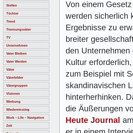
Von einem Gesetz 
Stellen
werden sicherlich
Töchter
Trend
Ergebnisse zu erwa
Trennungsväter
breiter gesellscha
TV
Unternehmen
den Unternehmen 
Vater Bleiben
Kultur erforderlich
Vater Werden
Väter
zum Beispiel mit 
Väterbilder
skandinavischen L
Vätergruppen
Visionen
hinterherhinken. 
Werbung
die Äußerungen v
Wiedereinstieg
Heute Journal
am 
Work – Life – Navigation
Zeit
er in einem Interv