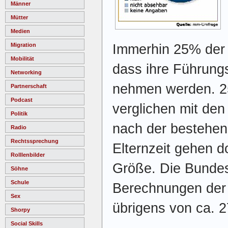
Männer
Mütter
Medien
Immerhin 25% der 
Migration
Mobilität
dass ihre Führungs
Networking
nehmen werden. 25
Partnerschaft
Podcast
verglichen mit den
Politik
nach der bestehen
Radio
Rechtssprechung
Elternzeit gehen 
Rolllenbilder
Größe. Die Bundes
Söhne
Schule
Berechnungen der 
Sex
übrigens von ca. 
Shorpy
Social Skills