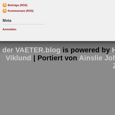
Beiträge (RSS)
Kommentare (RSS)
Meta
Anmelden
der VAETER.blog
is powered by
Viklund
| Portiert von
Ainslie J