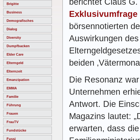
berichtet Claus G.
Brigitte
Exklusivumfrage
Business
Demografisches
börsennotierten d
Dialog
Auswirkungen des
Diversity
Dumpfbacken
Elterngeldgesetze
Elder Care
beiden ‚Vätermona
Elterngeld
Elternzeit
Die Resonanz war 
Emanzipation
EMMA
Unternehmen erhie
Familie
Antwort. Die Eins
Führung
Magazins lautet: „
Frauen
FrauTV
erwarten, dass die 
Fundstücke
Fussi