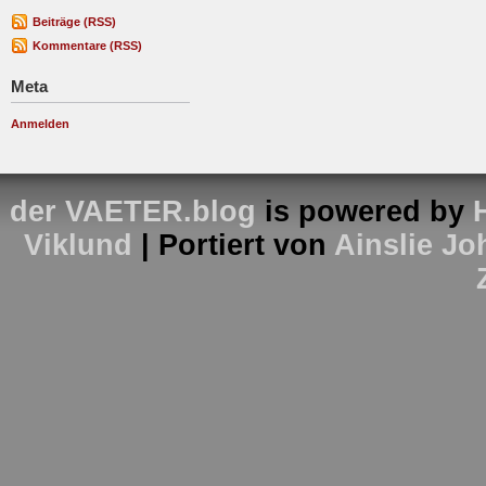
Beiträge (RSS)
Kommentare (RSS)
Meta
Anmelden
der VAETER.blog
is powered by
Viklund
| Portiert von
Ainslie J