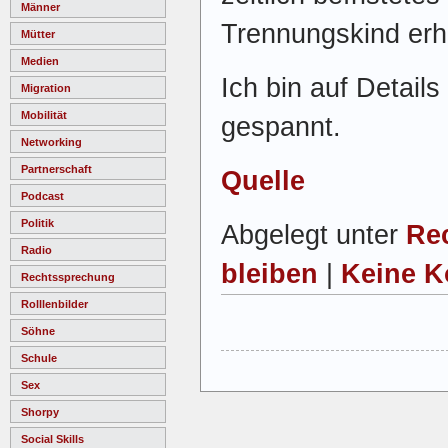
Männer
Trennungskind erhi
Mütter
Medien
Ich bin auf Detail
Migration
Mobilität
gespannt.
Networking
Partnerschaft
Quelle
Podcast
Politik
Abgelegt unter
Re
Radio
bleiben
|
Keine K
Rechtssprechung
Rolllenbilder
Söhne
Schule
Sex
Shorpy
Social Skills