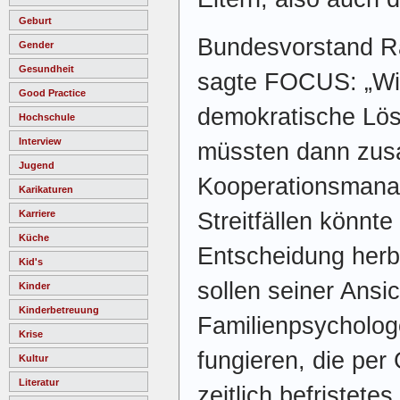
Geburt
Bundesvorstand R
Gender
Gesundheit
sagte FOCUS: „Wir 
Good Practice
demokratische Lös
Hochschule
Interview
müssten dann zu
Jugend
Kooperationsmanag
Karikaturen
Streitfällen könnte
Karriere
Küche
Entscheidung herbe
Kid's
sollen seiner Ansi
Kinder
Kinderbetreuung
Familienpsycholog
Krise
fungieren, die per
Kultur
Literatur
zeitlich befristete