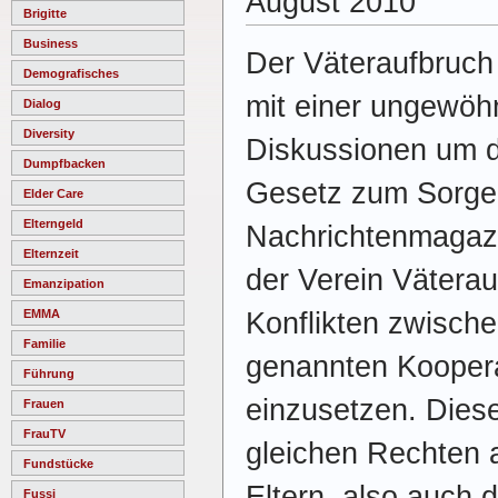
August 2010
Brigitte
Business
Der Väteraufbruch 
Demografisches
mit einer ungewöhn
Dialog
Diversity
Diskussionen um d
Dumpfbacken
Gesetz zum Sorger
Elder Care
Elterngeld
Nachrichtenmaga
Elternzeit
der Verein Väterau
Emanzipation
Konflikten zwische
EMMA
Familie
genannten Kooper
Führung
einzusetzen. Diese
Frauen
FrauTV
gleichen Rechten a
Fundstücke
Eltern, also auch 
Fussi