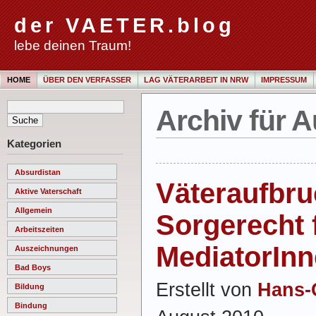
der VAETER.blog
lebe deinen Traum!
HOME
ÜBER DEN VERFASSER
LAG VÄTERARBEIT IN NRW
IMPRESSUM
Archiv für A
Kategorien
Absurdistan
Väteraufbru
Aktive Vaterschaft
Allgemein
Sorgerecht 
Arbeitszeiten
MediatorInn
Auszeichnungen
Bad Boys
Erstellt von
Hans-
Bildung
Bindung