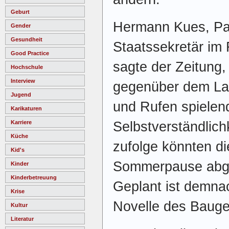
Geburt
Hermann Kues, Pa
Gender
Gesundheit
Staatssekretär im 
Good Practice
sagte der Zeitung,
Hochschule
Interview
gegenüber dem La
Jugend
und Rufen spielen
Karikaturen
Selbstverständlich
Karriere
Küche
zufolge könnten d
Kid's
Sommerpause abg
Kinder
Kinderbetreuung
Geplant ist demna
Krise
Novelle des Baug
Kultur
Literatur