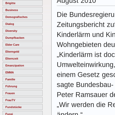
August 2010
Brigitte
Business
Die Bundesregieru
Demografisches
Zeitungsbericht z
Dialog
Diversity
Kinderlärm und Kin
Dumpfbacken
Wohngebieten deut
Elder Care
Elterngeld
„Kinderlärm ist do
Elternzeit
Umwelteinwirkung, 
Emanzipation
einem Gesetz ges
EMMA
Familie
sagte Bundesbau- 
Führung
Peter Ramsauer de
Frauen
FrauTV
„Wir werden die R
Fundstücke
ändern.“
Fussi