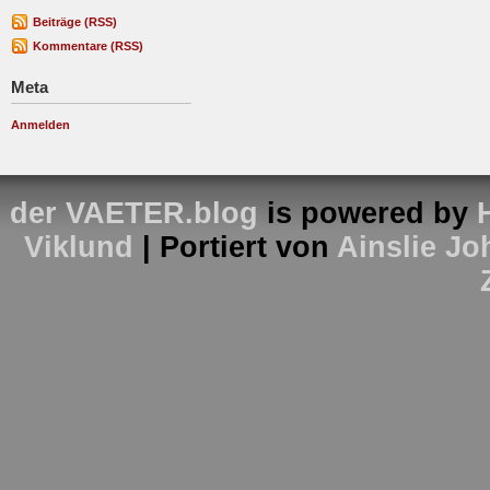
Beiträge (RSS)
Kommentare (RSS)
Meta
Anmelden
der VAETER.blog
is powered by
Viklund
| Portiert von
Ainslie J