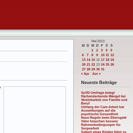
Mai 2013
M
D
M
D
F
S
S
1
2
3
4
5
6
7
8
9
10
11
12
13
14
15
16
17
18
19
20
21
22
23
24
25
26
27
28
29
30
31
« Apr
Jun »
Neueste Beiträge
r
SoVD-Umfrage belegt
flächendeckende Mängel bei
Vereinbarkeit von Familie und
Beruf
Umfang der Care-Arbeit hat
Auswirkungen auf die
psychische Gesundheit
Neue Regeln beim Elterngeld
Väter brauchen bessere
Rahmenbedingungen für
Sorgearbeit
Geburt eines Kindes führt zu