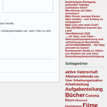
langfristigem Rückgang
kultureller Teilhabe
Zufriedene Väter?
Wie können wir Väter
verstehen?
Mehr Druck, weniger Kinder
Vater werden – von Anfang an
mitgedacht?
are Vorteile.
Mehr Zeit oder mehr Geld?
TEILZEITMänner braucht das
Land
, Kindergartenplätze etc. geht. Oder es wird
VäterWerkstatt 2026
… ein Vater, zwei Väter –
Vaterschaftsanerkennung und
-anfechtung im Bundestag
‚ACHTUNDZWANZIG – Der Weg
entsteht im Gehen‘
Bundesweite Studie zu Vätern
von Kindern mit und ohne
Entwicklungsbeeinträchtigung
Schlagwörter
aktive Vaterschaft
Alleinerziehende
alte
Arbeitsorganisation
Väter
Arbeitsteilung
Aufgabenteilung
Bücher
Corona
Eltern
Elternzeit
Filme
Feminismus