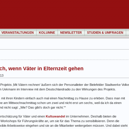
VERANSTALTUNGEN
KOLUMNE
NEWSLETTER
STUDIEN & UMFRAGEN
ch, wenn Väter in Elternzeit gehen
013
Projekts ‚Mit Vätern rechnen‘ äußern sich der Personalleiter der Bielefelder Stadtwerke Volke
tin Uekmann im Interview mit dem Deutschlandradio zu den Wirkungen des Projekts.
, mit ihren Kindern einfach auch mal einen Nachmittag zu Hause zu erleben. Dass man mit
e am Mittwochnachmittag schon um zwei und nicht erst um sechs, weil da ich da einen
nd nicht sagt: „Wie? Das gibt’s doch gar nicht.““
ertschätzung für Väter und einen
Kultuwandel
im Unternehmen. Deshalb bieten die
-Workshops für Führungskräfte an, um sie für das Thema zu sensibilisieren. Denn die
exible Arbeitsweise eingehen und sie an die Mitarbeiter weitergeben müssen. Und dabei steht