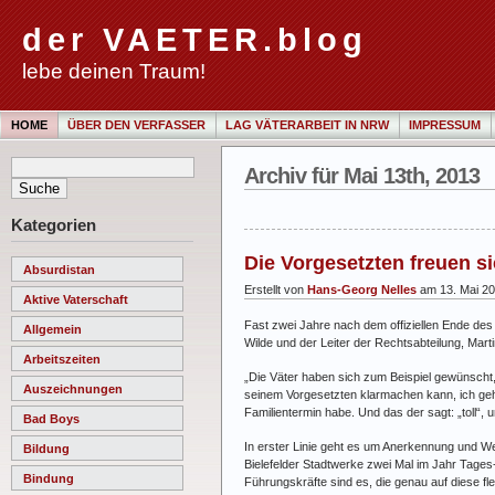
der VAETER.blog
lebe deinen Traum!
HOME
ÜBER DEN VERFASSER
LAG VÄTERARBEIT IN NRW
IMPRESSUM
Archiv für Mai 13th, 2013
Kategorien
Die Vorgesetzten freuen si
Absurdistan
Erstellt von
Hans-Georg Nelles
am 13. Mai 2
Aktive Vaterschaft
Fast zwei Jahre nach dem offiziellen Ende des 
Allgemein
Wilde und der Leiter der Rechtsabteilung, Mar
Arbeitszeiten
„Die Väter haben sich zum Beispiel gewünscht
Auszeichnungen
seinem Vorgesetzten klarmachen kann, ich geh
Familientermin habe. Und das der sagt: „toll“, u
Bad Boys
In erster Linie geht es um Anerkennung und W
Bildung
Bielefelder Stadtwerke zwei Mal im Jahr Tages
Bindung
Führungskräfte sind es, die genau auf diese fl