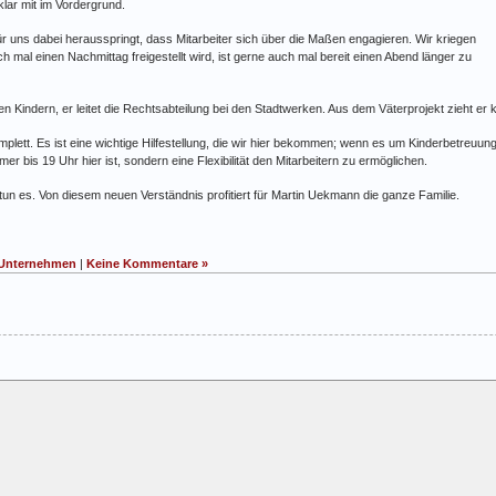
lar mit im Vordergrund.
 für uns dabei herausspringt, dass Mitarbeiter sich über die Maßen engagieren. Wir kriegen
h mal einen Nachmittag freigestellt wird, ist gerne auch mal bereit einen Abend länger zu
n Kindern, er leitet die Rechtsabteilung bei den Stadtwerken. Aus dem Väterprojekt zieht er kl
plett. Es ist eine wichtige Hilfestellung, die wir hier bekommen; wenn es um Kinderbetreuung
 bis 19 Uhr hier ist, sondern eine Flexibilität den Mitarbeitern zu ermöglichen.
tun es. Von diesem neuen Verständnis profitiert für Martin Uekmann die ganze Familie.
Unternehmen
|
Keine Kommentare »