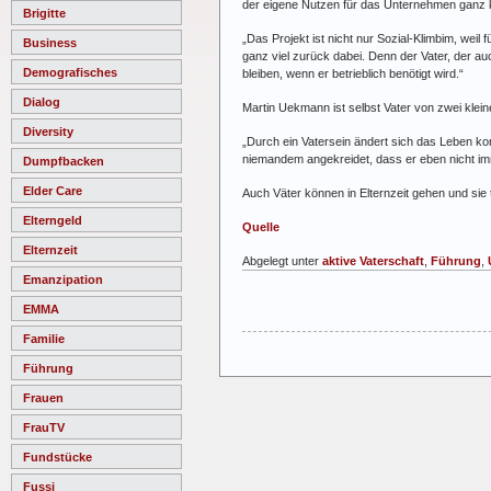
der eigene Nutzen für das Unternehmen ganz k
Brigitte
„Das Projekt ist nicht nur Sozial-Klimbim, weil
Business
ganz viel zurück dabei. Denn der Vater, der auc
Demografisches
bleiben, wenn er betrieblich benötigt wird.“
Dialog
Martin Uekmann ist selbst Vater von zwei kleine
Diversity
„Durch ein Vatersein ändert sich das Leben kom
niemandem angekreidet, dass er eben nicht immer
Dumpfbacken
Elder Care
Auch Väter können in Elternzeit gehen und sie 
Elterngeld
Quelle
Elternzeit
Abgelegt unter
aktive Vaterschaft
,
Führung
,
Emanzipation
EMMA
Familie
Führung
Frauen
FrauTV
Fundstücke
Fussi