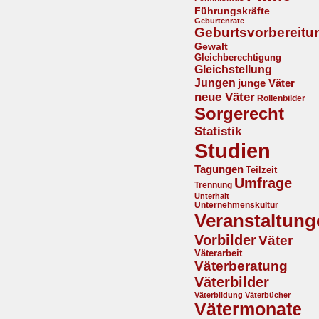
Führungskräfte
Geburtenrate
Geburtsvorbereitu
Gewalt
Gleichberechtigung
Gleichstellung
Jungen
junge Väter
neue Väter
Rollenbilder
Sorgerecht
Statistik
Studien
Tagungen
Teilzeit
Umfrage
Trennung
Unterhalt
Unternehmenskultur
Veranstaltung
Vorbilder
Väter
Väterarbeit
Väterberatung
Väterbilder
Väterbildung
Väterbücher
Vätermonate