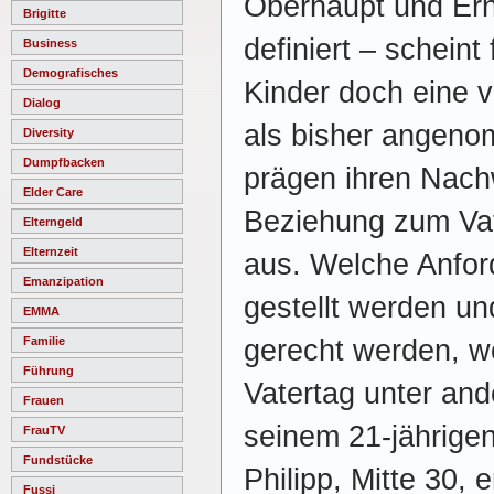
Oberhaupt und Ern
Brigitte
definiert – scheint
Business
Demografisches
Kinder doch eine vi
Dialog
als bisher angeno
Diversity
Dumpfbacken
prägen ihren Nach
Elder Care
Beziehung zum Vat
Elterngeld
Elternzeit
aus. Welche Anfor
Emanzipation
gestellt werden un
EMMA
gerecht werden, wo
Familie
Führung
Vatertag unter an
Frauen
seinem 21-jährige
FrauTV
Fundstücke
Philipp, Mitte 30, 
Fussi