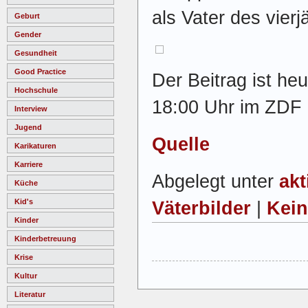
als Vater des vierj
Geburt
Gender
Gesundheit
Good Practice
Der Beitrag ist he
Hochschule
18:00 Uhr im ZDF 
Interview
Jugend
Quelle
Karikaturen
Karriere
Abgelegt unter
akt
Küche
Kid's
Väterbilder
|
Kei
Kinder
Kinderbetreuung
Krise
Kultur
Literatur