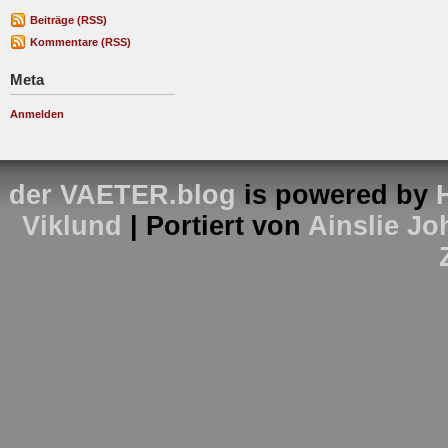
Beiträge (RSS)
Kommentare (RSS)
Meta
Anmelden
der VAETER.blog
is powered by
Viklund
| Portiert von
Ainslie J