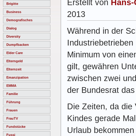
Erstellt von
Hans-
Brigitte
2013
Business
Demografisches
Während in der Sc
Dialog
Diversity
Industriebetrieben
Dumpfbacken
Minimum von einem
Elder Care
Elterngeld
gilt, gewähren Un
Elternzeit
zwischen zwei und
Emanzipation
EMMA
der Bundesrat da
Familie
Führung
Die Zeiten, da die 
Frauen
Kindes gerade Mal
FrauTV
Fundstücke
Urlaub bekommen h
Fussi