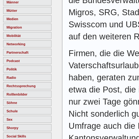
die Bundesverwalt
Männer
Migros, SRG, Stad
Mütter
Medien
Swisscom und UBS
Migration
auf den weiteren 
Mobilität
Networking
Firmen, die die We
Partnerschaft
Podcast
Vaterschaftsurlau
Politik
haben, geraten zu
Radio
Rechtssprechung
etwa die Post, die
Rolllenbilder
nur zwei Tage gön
Söhne
Nicht sonderlich gu
Schule
Sex
Umfrage auch die 
Shorpy
Kantonsverwaltung
Social Skills