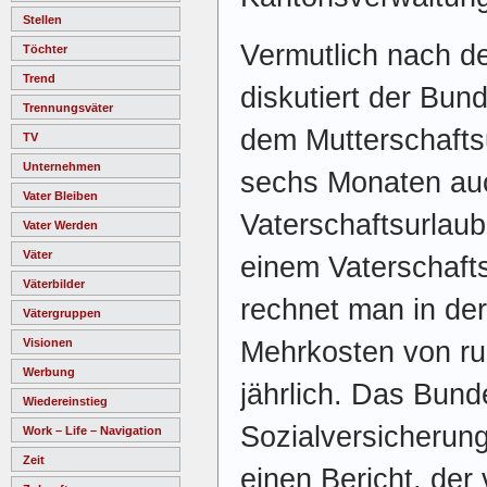
Stellen
Vermutlich nach d
Töchter
Trend
diskutiert der Bun
Trennungsväter
dem Mutterschaftsu
TV
Unternehmen
sechs Monaten au
Vater Bleiben
Vaterschaftsurlaub
Vater Werden
Väter
einem Vaterschaft
Väterbilder
rechnet man in de
Vätergruppen
Mehrkosten von ru
Visionen
Werbung
jährlich. Das Bund
Wiedereinstieg
Sozialversicherung
Work – Life – Navigation
Zeit
einen Bericht, der