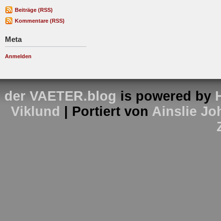
Beiträge (RSS)
Kommentare (RSS)
Meta
Anmelden
der VAETER.blog
is powered by
Viklund
| Portiert von
Ainslie J