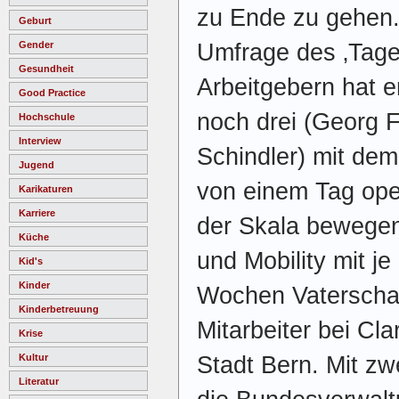
zu Ende zu gehen. 
Geburt
Umfrage des ‚Tage
Gender
Gesundheit
Arbeitgebern hat 
Good Practice
noch drei (Georg 
Hochschule
Interview
Schindler) mit de
Jugend
von einem Tag ope
Karikaturen
Karriere
der Skala bewegen
Küche
und Mobility mit je
Kid's
Kinder
Wochen Vaterschaf
Kinderbetreuung
Mitarbeiter bei Cla
Krise
Stadt Bern. Mit z
Kultur
Literatur