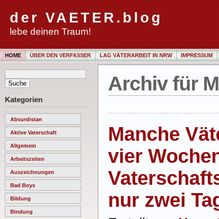
der VAETER.blog
lebe deinen Traum!
HOME
ÜBER DEN VERFASSER
LAG VÄTERARBEIT IN NRW
IMPRESSUM
Archiv für M
Kategorien
Absurdistan
Manche Väte
Aktive Vaterschaft
Allgemein
vier Woche
Arbeitszeiten
Vaterschaft
Auszeichnungen
Bad Boys
nur zwei Ta
Bildung
Bindung