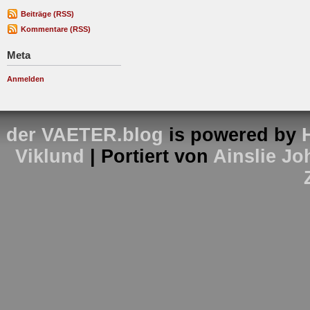
Beiträge (RSS)
Kommentare (RSS)
Meta
Anmelden
der VAETER.blog
is powered by
Viklund
| Portiert von
Ainslie J