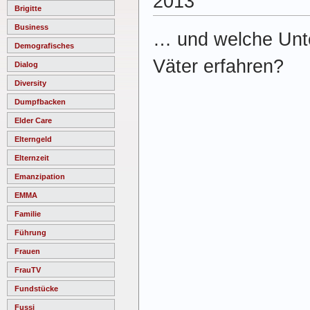
2013
Brigitte
Business
… und welche Unte
Demografisches
Väter erfahren?
Dialog
Diversity
Dumpfbacken
Elder Care
Elterngeld
Elternzeit
Emanzipation
EMMA
Familie
Führung
Frauen
FrauTV
Fundstücke
Fussi