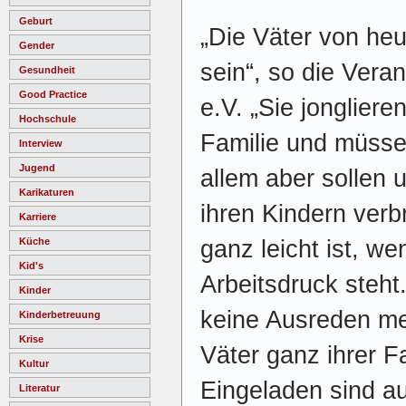
Geburt
„Die Väter von heu
Gender
sein“, so die Veran
Gesundheit
Good Practice
e.V. „Sie jonglier
Hochschule
Familie und müssen
Interview
Jugend
allem aber sollen u
Karikaturen
ihren Kindern verb
Karriere
ganz leicht ist, w
Küche
Kid's
Arbeitsdruck steht
Kinder
keine Ausreden me
Kinderbetreuung
Krise
Väter ganz ihrer F
Kultur
Eingeladen sind au
Literatur