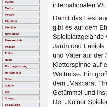
Männer
internationalen Wu
Mütter
Medien
Damit das Fest au
Migration
gibt es auf dem Eh
Mobilität
Networking
Spielplatzgelände 
Partnerschaft
Jarrin und Fabiola
Podcast
und Väter auf der 
Politik
Radio
Kletterspinne auf 
Rechtssprechung
Weltreise. Ein gro
Rolllenbilder
Söhne
dem „Mascarat The
Schule
Getümmel und inspi
Sex
Shorpy
Der „Kölner Spielec
Social Skills