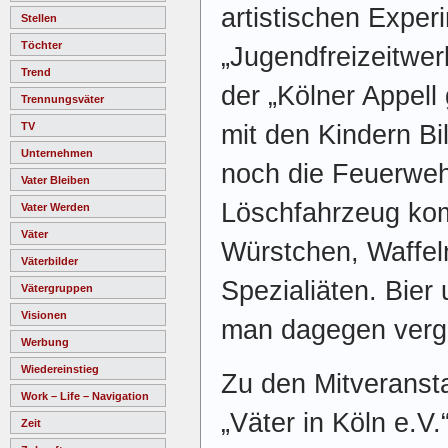
artistischen Exper
Stellen
Töchter
„Jugendfreizeitwer
Trend
der „Kölner Appel
Trennungsväter
mit den Kindern Bi
TV
Unternehmen
noch die Feuerweh
Vater Bleiben
Löschfahrzeug ko
Vater Werden
Väter
Würstchen, Waffeln
Väterbilder
Spezialiäten. Bier
Vätergruppen
Visionen
man dagegen verg
Werbung
Wiedereinstieg
Zu den Mitveranst
Work – Life – Navigation
„Väter in Köln e.V
Zeit