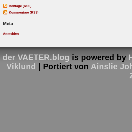
Beiträge (RSS)
Kommentare (RSS)
Meta
Anmelden
der VAETER.blog
is powered by
Viklund
| Portiert von
Ainslie J