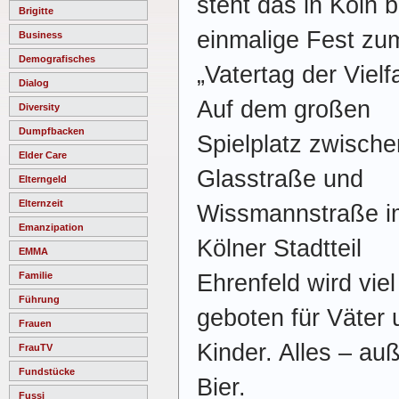
steht das in Köln b
Brigitte
einmalige Fest zu
Business
Demografisches
„Vatertag der Vielfa
Dialog
Auf dem großen
Diversity
Dumpfbacken
Spielplatz zwische
Elder Care
Glasstraße und
Elterngeld
Elternzeit
Wissmannstraße i
Emanzipation
Kölner Stadtteil
EMMA
Ehrenfeld wird viel
Familie
Führung
geboten für Väter 
Frauen
Kinder. Alles – au
FrauTV
Fundstücke
Bier.
Fussi