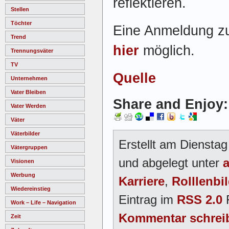
reflektieren.
Stellen
Töchter
Eine Anmeldung zu
Trend
hier
möglich.
Trennungsväter
TV
Quelle
Unternehmen
Vater Bleiben
Share and Enjoy:
Vater Werden
Väter
Väterbilder
Erstellt am Diensta
Vätergruppen
und abgelegt unter
a
Visionen
Werbung
Karriere
,
Rolllenbi
Wiedereinstieg
Eintrag im
RSS 2.0
F
Work – Life – Navigation
Kommentar schrei
Zeit