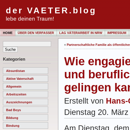
der VAETER.blog
lebe deinen Traum!
HOME
ÜBER DEN VERFASSER
LAG VÄTERARBEIT IN NRW
IMPRESSUM
«
Partnerschaftliche Familie als öffentlich
Wie engagie
Kategorien
und berufli
Absurdistan
Aktive Vaterschaft
gelingen ka
Allgemein
Arbeitszeiten
Erstellt von
Hans-
Auszeichnungen
Dienstag 20. März
Bad Boys
Bildung
Am Dienstag, dem 3
Bindung