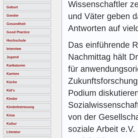
Wissenschaftler ze
Geburt
und Väter geben d
Gender
Gesundheit
Antworten auf viel
Good Practice
Hochschule
Das einführende R
Interview
Nachmittag hält Dr
Jugend
Karikaturen
für anwendungsorie
Karriere
Zukunftsforschung 
Küche
Podium diskutieren
Kid's
Kinder
Sozialwissenschaf
Kinderbetreuung
von der Gesellscha
Krise
Kultur
soziale Arbeit e.V
Literatur