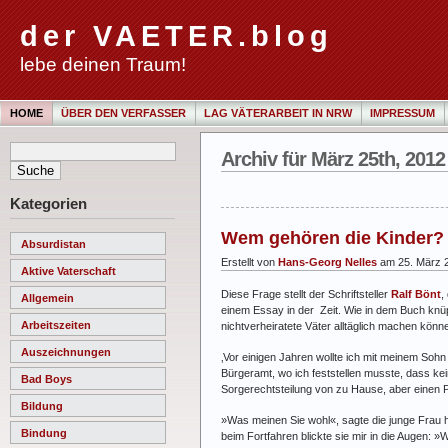
der VAETER.blog
lebe deinen Traum!
HOME
ÜBER DEN VERFASSER
LAG VÄTERARBEIT IN NRW
IMPRESSUM
Archiv für März 25th, 2012
Kategorien
Wem gehören die Kinder?
Absurdistan
Erstellt von
Hans-Georg Nelles
am 25. März 
Aktive Vaterschaft
Diese Frage stellt der Schriftsteller
Ralf Bönt
,
Allgemein
einem Essay in der Zeit. Wie in dem Buch knüp
Arbeitszeiten
nichtverheiratete Väter alltäglich machen könn
Auszeichnungen
‚Vor einigen Jahren wollte ich mit meinem Soh
Bürgeramt, wo ich feststellen musste, dass kei
Bad Boys
Sorgerechtsteilung von zu Hause, aber einen P
Bildung
»Was meinen Sie wohl«, sagte die junge Frau hi
Bindung
beim Fortfahren blickte sie mir in die Augen: »