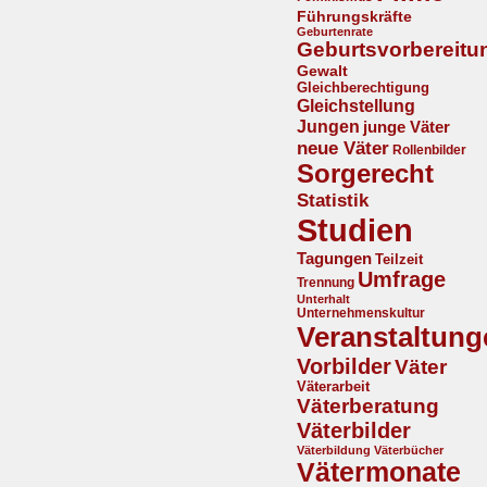
Führungskräfte
Geburtenrate
Geburtsvorbereitu
Gewalt
Gleichberechtigung
Gleichstellung
Jungen
junge Väter
neue Väter
Rollenbilder
Sorgerecht
Statistik
Studien
Tagungen
Teilzeit
Umfrage
Trennung
Unterhalt
Unternehmenskultur
Veranstaltung
Vorbilder
Väter
Väterarbeit
Väterberatung
Väterbilder
Väterbildung
Väterbücher
Vätermonate