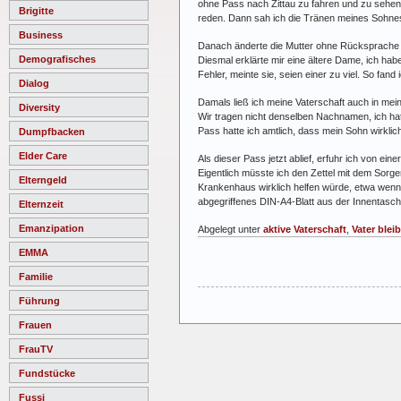
ohne Pass nach Zittau zu fahren und zu sehen
Brigitte
reden. Dann sah ich die Tränen meines Sohnes
Business
Danach änderte die Mutter ohne Rücksprache i
Demografisches
Diesmal erklärte mir eine ältere Dame, ich h
Fehler, meinte sie, seien einer zu viel. So fan
Dialog
Damals ließ ich meine Vaterschaft auch in me
Diversity
Wir tragen nicht denselben Nachnamen, ich hatt
Pass hatte ich amtlich, dass mein Sohn wirkli
Dumpfbacken
Elder Care
Als dieser Pass jetzt ablief, erfuhr ich von e
Eigentlich müsste ich den Zettel mit dem Sorge
Elterngeld
Krankenhaus wirklich helfen würde, etwa wenn e
abgegriffenes DIN-A4-Blatt aus der Innentasch
Elternzeit
Emanzipation
Abgelegt unter
aktive Vaterschaft
,
Vater blei
EMMA
Familie
Führung
Frauen
FrauTV
Fundstücke
Fussi