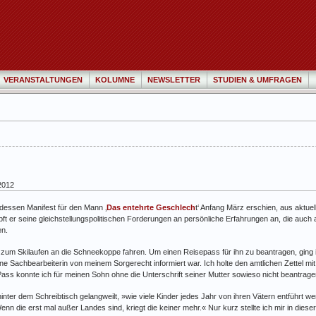
VERANSTALTUNGEN
KOLUMNE
NEWSLETTER
STUDIEN & UMFRAGEN
2012
 dessen Manifest für den Mann ‚
Das entehrte Geschlech
t‘ Anfang März erschien, aus aktuel
ft er seine gleichstellungspolitischen Forderungen an persönliche Erfahrungen an, die auch
en.
n zum Skilaufen an die Schneekoppe fahren. Um einen Reisepass für ihn zu beantragen, ging
ne Sachbearbeiterin von meinem Sorgerecht informiert war. Ich holte den amtlichen Zettel mit
ass konnte ich für meinen Sohn ohne die Unterschrift seiner Mutter sowieso nicht beantrage
nter dem Schreibtisch gelangweilt, »wie viele Kinder jedes Jahr von ihren Vätern entführt we
Wenn die erst mal außer Landes sind, kriegt die keiner mehr.« Nur kurz stellte ich mir in dies