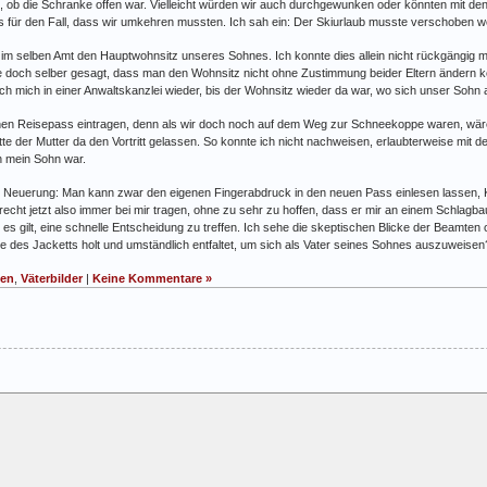
, ob die Schranke offen war. Vielleicht würden wir auch durchgewunken oder könnten mit d
 für den Fall, dass wir umkehren mussten. Ich sah ein: Der Skiurlaub musste verschoben w
m selben Amt den Hauptwohnsitz unseres Sohnes. Ich konnte dies allein nicht rückgängig 
abe doch selber gesagt, dass man den Wohnsitz nicht ohne Zustimmung beider Eltern ändern 
d ich mich in einer Anwaltskanzlei wieder, bis der Wohnsitz wieder da war, wo sich unser Sohn
inen Reisepass eintragen, denn als wir doch noch auf dem Weg zur Schneekoppe waren, wär
e der Mutter da den Vortritt gelassen. So konnte ich nicht nachweisen, erlaubterweise mit de
ch mein Sohn war.
iner Neuerung: Man kann zwar den eigenen Fingerabdruck in den neuen Pass einlesen lassen, K
recht jetzt also immer bei mir tragen, ohne zu sehr zu hoffen, dass er mir an einem Schlagba
s gilt, eine schnelle Entscheidung zu treffen. Ich sehe die skeptischen Blicke der Beamten o
e des Jacketts holt und umständlich entfaltet, um sich als Vater seines Sohnes auszuweise
ben
,
Väterbilder
|
Keine Kommentare »