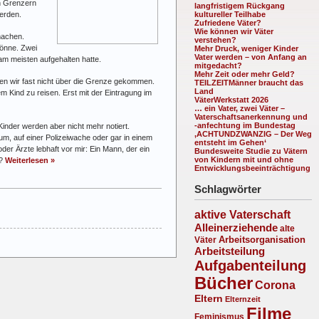
en Grenzern
langfristigem Rückgang
erden.
kultureller Teilhabe
Zufriedene Väter?
Wie können wir Väter
machen.
verstehen?
könne. Zwei
Mehr Druck, weniger Kinder
Vater werden – von Anfang an
 am meisten aufgehalten hatte.
mitgedacht?
Mehr Zeit oder mehr Geld?
en wir fast nicht über die Grenze gekommen.
TEILZEITMänner braucht das
Land
m Kind zu reisen. Erst mit der Eintragung im
VäterWerkstatt 2026
… ein Vater, zwei Väter –
Vaterschaftsanerkennung und
-anfechtung im Bundestag
inder werden aber nicht mehr notiert.
‚ACHTUNDZWANZIG – Der Weg
um, auf einer Polizeiwache oder gar in einem
entsteht im Gehen‘
der Ärzte lebhaft vor mir: Ein Mann, der ein
Bundesweite Studie zu Vätern
von Kindern mit und ohne
n?
Weiterlesen »
Entwicklungsbeeinträchtigung
Schlagwörter
aktive Vaterschaft
Alleinerziehende
alte
Arbeitsorganisation
Väter
Arbeitsteilung
Aufgabenteilung
Bücher
Corona
Eltern
Elternzeit
Filme
Feminismus