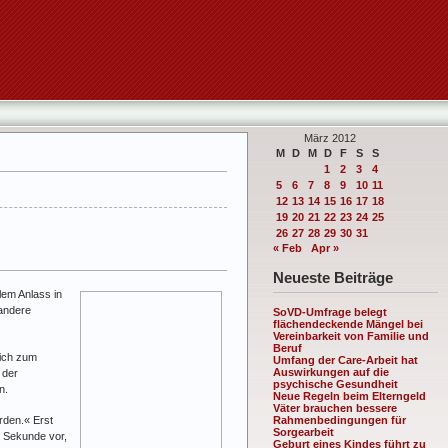
März 2012
M
D
M
D
F
S
S
1
2
3
4
5
6
7
8
9
10
11
12
13
14
15
16
17
18
19
20
21
22
23
24
25
26
27
28
29
30
31
« Feb
Apr »
Neueste Beiträge
lem Anlass in
 andere
SoVD-Umfrage belegt
flächendeckende Mängel bei
Vereinbarkeit von Familie und
Beruf
 ich zum
Umfang der Care-Arbeit hat
Auswirkungen auf die
 der
psychische Gesundheit
n.
Neue Regeln beim Elterngeld
Väter brauchen bessere
rden.« Erst
Rahmenbedingungen für
Sorgearbeit
er Sekunde vor,
Geburt eines Kindes führt zu