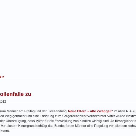
e »
llenfalle zu
2012
rum Männer am Freitag und der Livesendung ‚
Neue Eltern – alte Zwänge?
“ im alten RIAS 
en Weg gebracht und eine Erklärung zum Sorgerecht nicht verheirateter Väter wurde einstimm
 der Überzeugung, dass Väter für die Entwicklung von Kindern wichtig sind. Je fürsorgliche
der. Vor diesem Hintergrund schlägt das Bundesforum Männer eine Regelung vor, die dem nich
kennt.‘