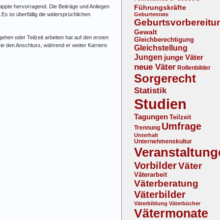
ppte hervorragend. Die Beiträge und Anliegen
Führungskräfte
s ist überfällig die widersprüchlichen
Geburtenrate
Geburtsvorbereitu
Gewalt
gehen oder Teilzeit arbeiten hat auf den ersten
Gleichberechtigung
 sie den Anschluss, während er weiter Karriere
Gleichstellung
Jungen
junge Väter
neue Väter
Rollenbilder
Sorgerecht
Statistik
Studien
Tagungen
Teilzeit
Umfrage
Trennung
Unterhalt
Unternehmenskultur
Veranstaltung
Vorbilder
Väter
Väterarbeit
Väterberatung
Väterbilder
Väterbildung
Väterbücher
Vätermonate