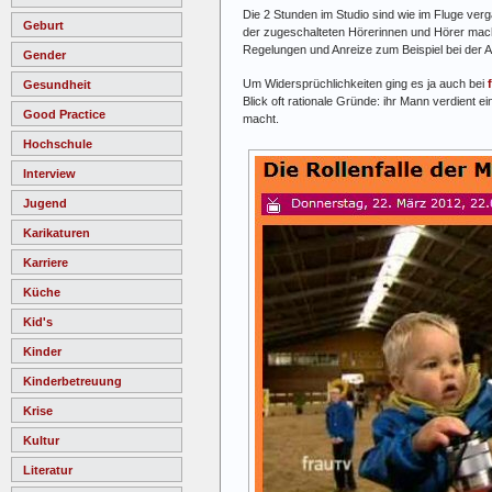
Die 2 Stunden im Studio sind wie im Fluge ve
Geburt
der zugeschalteten Hörerinnen und Hörer machte
Regelungen und Anreize zum Beispiel bei der A
Gender
Um Widersprüchlichkeiten ging es ja auch bei
Gesundheit
Blick oft rationale Gründe: ihr Mann verdient e
Good Practice
macht.
Hochschule
Interview
Jugend
Karikaturen
Karriere
Küche
Kid's
Kinder
Kinderbetreuung
Krise
Kultur
Literatur