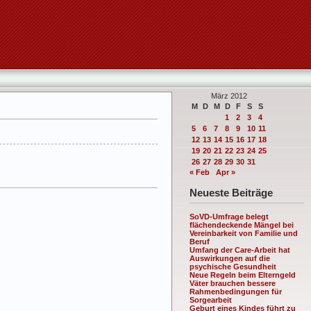
März 2012
M
D
M
D
F
S
S
1
2
3
4
5
6
7
8
9
10
11
12
13
14
15
16
17
18
19
20
21
22
23
24
25
26
27
28
29
30
31
« Feb
Apr »
Neueste Beiträge
SoVD-Umfrage belegt
flächendeckende Mängel bei
Vereinbarkeit von Familie und
Beruf
Umfang der Care-Arbeit hat
Auswirkungen auf die
psychische Gesundheit
Neue Regeln beim Elterngeld
Väter brauchen bessere
Rahmenbedingungen für
Sorgearbeit
Geburt eines Kindes führt zu