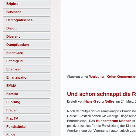
Brigitte
Business
Demografisches
Dialog
Diversity
Dumpfbacken
Elder Care
Elterngeld
Elternzeit
Abgelegt unter
Werbung
|
Keine Kommentar
Emanzipation
EMMA
Und schon schnappt die Ro
Familie
Erstellt von
Hans-Georg Nelles
am 24. März 
Führung
Frauen
Nach der Mitgliederversammlungdes Bundesfo
Hause. Gestern haben wir wichtige Dinge auf d
FrauTV
Endredaktion. ‚Das
Bundesforum Männer
ist
positiver ist dies für die Entwicklung der Kin
Fundstücke
Anerkennung der Vaterschaft automatisch zuer
Fussi