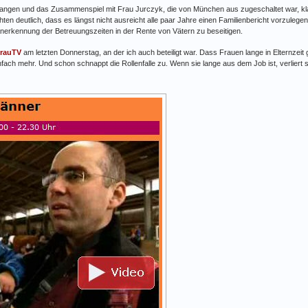
rgangen und das Zusammenspiel mit Frau Jurczyk, die von München aus zugeschaltet war, kla
n deutlich, dass es längst nicht ausreicht alle paar Jahre einen Familienbericht vorzulegen.E
nerkennung der Betreuungszeiten in der Rente von Vätern zu beseitigen.
frauTV
am letzten Donnerstag, an der ich auch beteiligt war. Dass Frauen lange in Elternzeit 
infach mehr. Und schon schnappt die Rollenfalle zu. Wenn sie lange aus dem Job ist, verliert