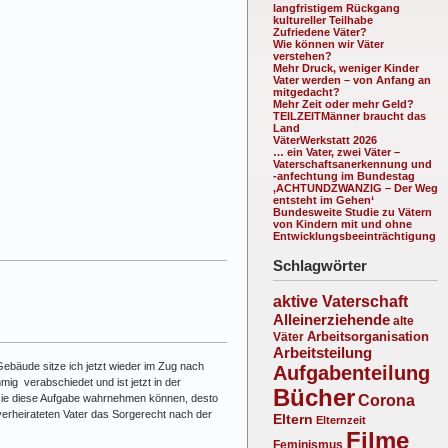
langfristigem Rückgang
kultureller Teilhabe
Zufriedene Väter?
Wie können wir Väter
verstehen?
Mehr Druck, weniger Kinder
Vater werden – von Anfang an
mitgedacht?
Mehr Zeit oder mehr Geld?
TEILZEITMänner braucht das
Land
VäterWerkstatt 2026
… ein Vater, zwei Väter –
Vaterschaftsanerkennung und
-anfechtung im Bundestag
‚ACHTUNDZWANZIG – Der Weg
entsteht im Gehen‘
Bundesweite Studie zu Vätern
von Kindern mit und ohne
Entwicklungsbeeinträchtigung
Schlagwörter
aktive Vaterschaft
Alleinerziehende
alte
Arbeitsorganisation
Väter
Arbeitsteilung
Gebäude sitze ich jetzt wieder im Zug nach
Aufgabenteilung
ig verabschiedet und ist jetzt in der
Bücher
Corona
r sie diese Aufgabe wahrnehmen können, desto
tverheirateten Vater das Sorgerecht nach der
Eltern
Elternzeit
Filme
Feminismus