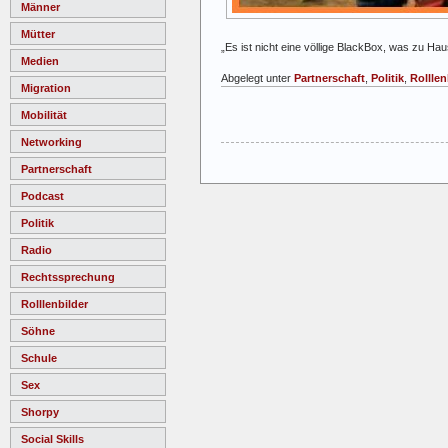
Männer
Mütter
„Es ist nicht eine völlige BlackBox, was zu H
Medien
Abgelegt unter
Partnerschaft
,
Politik
,
Rolllen
Migration
Mobilität
Networking
Partnerschaft
Podcast
Politik
Radio
Rechtssprechung
Rolllenbilder
Söhne
Schule
Sex
Shorpy
Social Skills