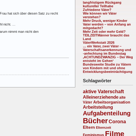
langfristigem Rückgang
kultureller Teilhabe
Zufriedene Väter?
rau hat sich über diesen Satz zu recht
Wie können wir Väter
verstehen?
Mehr Druck, weniger Kinder
hl nicht. …
Vater werden – von Anfang an
mitgedacht?
Mehr Zeit oder mehr Geld?
 warum nimmt man nicht den
TEILZEITMänner braucht das
Land
VäterWerkstatt 2026
… ein Vater, zwei Väter –
Vaterschaftsanerkennung und
-anfechtung im Bundestag
‚ACHTUNDZWANZIG – Der Weg
entsteht im Gehen‘
Bundesweite Studie zu Vätern
von Kindern mit und ohne
Entwicklungsbeeinträchtigung
Schlagwörter
aktive Vaterschaft
Alleinerziehende
alte
Arbeitsorganisation
Väter
Arbeitsteilung
Aufgabenteilung
Bücher
Corona
Eltern
Elternzeit
Filme
Feminismus