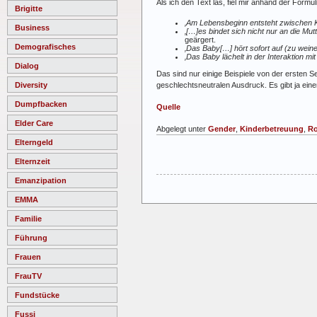
Als ich den Text las, fiel mir anhand der Formu
Brigitte
‚Am Lebensbeginn entsteht zwischen K
Business
‚[…]es bindet sich nicht nur an die Mut
geärgert.
Demografisches
‚Das Baby[…] hört sofort auf (zu weine
‚Das Baby lächelt in der Interaktion m
Dialog
Das sind nur einige Beispiele von der ersten 
Diversity
geschlechtsneutralen Ausdruck. Es gibt ja ein
Dumpfbacken
Quelle
Elder Care
Abgelegt unter
Gender
,
Kinderbetreuung
,
Ro
Elterngeld
Elternzeit
Emanzipation
EMMA
Familie
Führung
Frauen
FrauTV
Fundstücke
Fussi