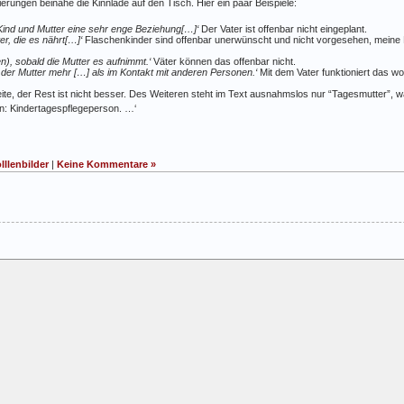
lierungen beinahe die Kinnlade auf den Tisch. Hier ein paar Beispiele:
ind und Mutter eine sehr enge Beziehung[…]‘
Der Vater ist offenbar nicht eingeplant.
ter, die es nährt[…]‘
Flaschenkinder sind offenbar unerwünscht und nicht vorgesehen, meine F
n), sobald die Mutter es aufnimmt.‘
Väter können das offenbar nicht.
it der Mutter mehr […] als im Kontakt mit anderen Personen.‘
Mit dem Vater funktioniert das wo
Seite, der Rest ist nicht besser. Des Weiteren steht im Text ausnahmslos nur “Tagesmutter”,
en: Kindertagespflegeperson. …‘
lllenbilder
|
Keine Kommentare »