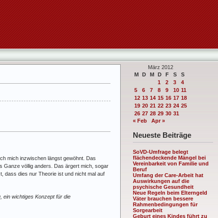
März 2012
M
D
M
D
F
S
S
1
2
3
4
5
6
7
8
9
10
11
12
13
14
15
16
17
18
19
20
21
22
23
24
25
26
27
28
29
30
31
« Feb
Apr »
Neueste Beiträge
SoVD-Umfrage belegt
flächendeckende Mängel bei
ch mich inzwischen längst gewöhnt. Das
Vereinbarkeit von Familie und
as Ganze völlig anders. Das ärgert mich, sogar
Beruf
, dass dies nur Theorie ist und nicht mal auf
Umfang der Care-Arbeit hat
Auswirkungen auf die
psychische Gesundheit
Neue Regeln beim Elterngeld
, ein wichtiges Konzept für die
Väter brauchen bessere
Rahmenbedingungen für
Sorgearbeit
Geburt eines Kindes führt zu