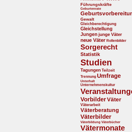
Führungskräfte
Geburtenrate
Geburtsvorbereitu
Gewalt
Gleichberechtigung
Gleichstellung
Jungen
junge Väter
neue Väter
Rollenbilder
Sorgerecht
Statistik
Studien
Tagungen
Teilzeit
Umfrage
Trennung
Unterhalt
Unternehmenskultur
Veranstaltung
Vorbilder
Väter
Väterarbeit
Väterberatung
Väterbilder
Väterbildung
Väterbücher
Vätermonate