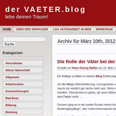
der VAETER.blog
lebe deinen Traum!
HOME
ÜBER DEN VERFASSER
LAG VÄTERARBEIT IN NRW
IMPRESSUM
Archiv für März 10th, 2012
Kategorien
Die Rolle der Väter bei d
Absurdistan
Erstellt von
Hans-Georg Nelles
am 10. März 
Aktive Vaterschaft
Ein Kollege schildert in seinem
Blog
Erfahrunge
Allgemein
‚An die Alltags-Diskriminierung, vorzugsweise 
Arbeitszeiten
macht mir wirklich gar nichts mehr aus. Wenn e
Auszeichnungen
ziemlich. Überall wird so getan, als wenn Männe
dem Papier steht. …
Bad Boys
Gestern ging es in die zweite Runde meiner A
Bildung
Kindertagespflege”
, das Unterrichtsmaterial 
Bindung