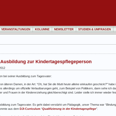
VERANSTALTUNGEN
KOLUMNE
NEWSLETTER
STUDIEN & UMFRAGEN
er Ausbildung zur Kindertagespflegeperson
2012
n bei seiner Ausbildung zum Tagesvater:
von älteren Damen, in der Art:
“Oh, hat Sie die Mutti heute alleine einkaufen geschickt?”
habe i
s allerdings um offizielle Verlautbarungen geht, zum Beispiel von Politikern, dann sehe ich d
r und Frauen in der Kindererziehung gleichberechtigt sind. Leider stelle ich immer wieder fest
usbildung zum Tagesvater. Es geht dabei verstärkt um Pädagogik, unser Thema war
“Bindung
stammte aus dem
DJI-Curriculum
“
Qualifizierung in der Kindertagespflege
”
.