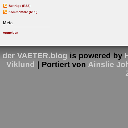
Beiträge (RSS)
Kommentare (RSS)
Meta
Anmelden
der VAETER.blog
is powered by
Viklund
| Portiert von
Ainslie J