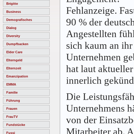
Brigitte
Fehlanzeige. Fas
Business
90 % der deutsc
Demografisches
Dialog
Angestellten füh
Diversity
sich kaum an ihr
Dumpfbacken
Elder Care
Unternehmen geb
Elterngeld
hat laut aktuelle
Elternzeit
Emanzipation
innerlich gekünd
EMMA
Familie
Die Leistungsfäh
Führung
Unternehmens hä
Frauen
von der Einsatzb
FrauTV
Fundstücke
Mitarbeiter ab. A
Fussi