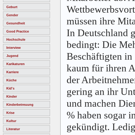
Wettbewerbsvorte
Geburt
Gender
müssen ihre Mita
Gesundheit
In Deutschland g
Good Practice
Hochschule
bedingt: Die Meh
Interview
Beschäftigten in
Jugend
Karikaturen
kaum für ihren A
Karriere
der Arbeitnehmer
Küche
gering an ihr U
Kid's
Kinder
und machen Diens
Kinderbetreuung
% haben sogar in
Krise
Kultur
gekündigt. Ledig
Literatur