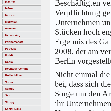
Beschäftigten ve
Männer
Mütter
Verpflichtung g
Medien
Unternehmen und
Migration
Mobilität
Stücken hoch eng
Networking
Ergebnis des Ga
Partnerschaft
2008, der am ve
Podcast
Politik
Berlin vorgestell
Radio
Rechtssprechung
Nicht einmal die
Rolllenbilder
bei, dass sich d
Söhne
Schule
Sorge um den Arb
Sex
ihr Unternehmen
Shorpy
Social Skills