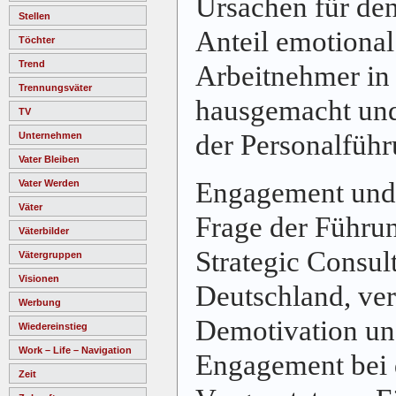
Ursachen für den
Stellen
Anteil emotiona
Töchter
Trend
Arbeitnehmer in
Trennungsväter
hausgemacht und 
TV
der Personalführ
Unternehmen
Vater Bleiben
Engagement und 
Vater Werden
Väter
Frage der Führu
Väterbilder
Strategic Consul
Vätergruppen
Visionen
Deutschland
, ve
Werbung
Demotivation un
Wiedereinstieg
Work – Life – Navigation
Engagement bei 
Zeit