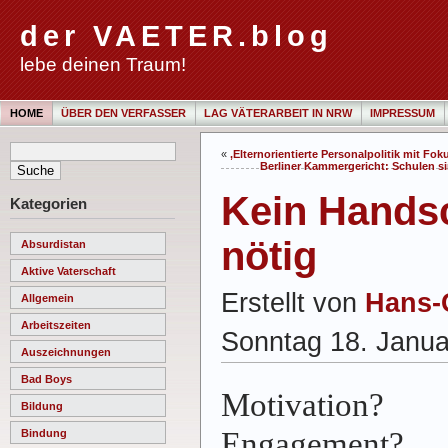
der VAETER.blog
lebe deinen Traum!
HOME
ÜBER DEN VERFASSER
LAG VÄTERARBEIT IN NRW
IMPRESSUM
«
‚Elternorientierte Personalpolitik mit Fok
Berliner Kammergericht: Schulen sin
Kein Hands
Kategorien
nötig
Absurdistan
Aktive Vaterschaft
Erstellt von
Hans-
Allgemein
Arbeitszeiten
Sonntag 18. Janua
Auszeichnungen
Bad Boys
Motivation?
Bildung
Engagement?
Bindung