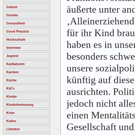
äußerte unter an
Geburt
Gender
‚Alleinerziehend
Gesundheit
für ihr Kind bra
Good Practice
Hochschule
haben es in unse
Interview
besonders schwe
Jugend
Karikaturen
unsere sozialpoli
Karriere
künftig auf dies
Küche
ausrichten. Polit
Kid's
Kinder
jedoch nicht alle
Kinderbetreuung
einen Mentalität
Krise
Kultur
Gesellschaft und
Literatur