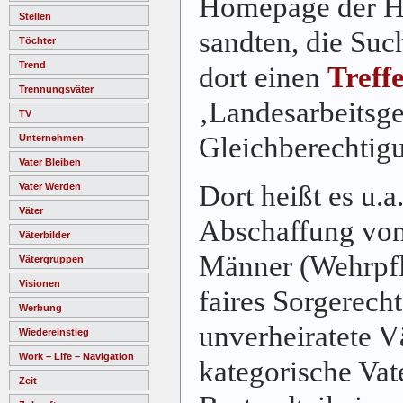
Homepage der H
Stellen
sandten, die Suc
Töchter
Trend
dort einen
Treff
Trennungsväter
‚Landesarbeitsg
TV
Gleichberechtig
Unternehmen
Vater Bleiben
Dort heißt es u.a
Vater Werden
Väter
Abschaffung von
Väterbilder
Männer (Wehrpfli
Vätergruppen
Visionen
faires Sorgerecht
Werbung
unverheiratete V
Wiedereinstieg
Work – Life – Navigation
kategorische Vate
Zeit