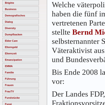
Welche väterpoli
Brigitte
Business
haben die fünf i
Demografisches
vertretenen Part
Dialog
Diversity
stellte
Bernd Mi
Dumpfbacken
selbsternannter 
Elder Care
Elterngeld
Väteraktivist au
Elternzeit
und Bundesverbä
Emanzipation
EMMA
Bis Ende 2008 l
Familie
vor:
Führung
Frauen
Der Landes FDP,
FrauTV
Fundstücke
Fraktionsvorsit
Fussi