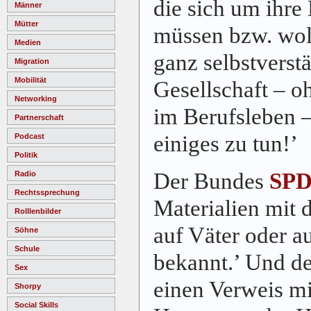
die sich um ihr
Männer
Mütter
müssen bzw. woll
Medien
ganz selbstverstä
Migration
Mobilität
Gesellschaft – o
Networking
im Berufsleben –
Partnerschaft
einiges zu tun!’
Podcast
Politik
Der Bundes
SP
Radio
Rechtssprechung
Materialien mit 
Rolllenbilder
auf Väter oder au
Söhne
Schule
bekannt.’
Und d
Sex
einen Verweis mi
Shorpy
Social Skills