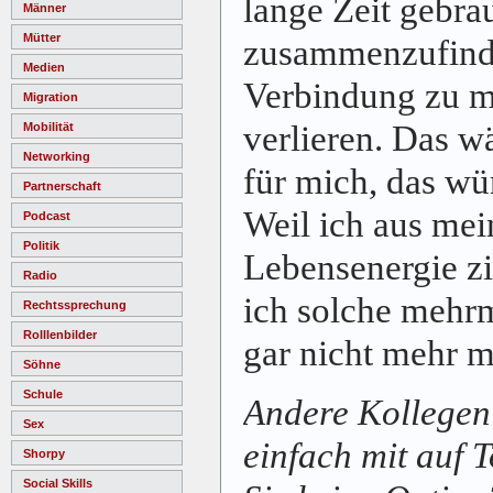
lange Zeit gebra
Männer
Mütter
zusammenzufinde
Medien
Verbindung zu me
Migration
verlieren. Das w
Mobilität
Networking
für mich, das wü
Partnerschaft
Weil ich aus mei
Podcast
Politik
Lebensenergie zi
Radio
ich solche mehr
Rechtssprechung
Rolllenbilder
gar nicht mehr 
Söhne
Schule
Andere Kollegen
Sex
einfach mit auf 
Shorpy
Social Skills