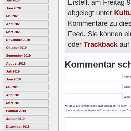
Erstellt am Freitag
Juli 2020
Juni 2020
abgelegt unter
Kult
Mai 2020
Kommentare zu dies
April 2020
Feed. Sie können e
März 2020
November 2019
oder
Trackback
auf 
Oktober 2019
September 2019
Kommentar sch
August 2019
Juli 2019
Name
Juni 2019
Email 
Mai 2019
April 2019
Websi
März 2019
XHTML:
Sie können diese Tags benutzen: <a href="" tit
<cite> <code> <del datetime=""> <em> <i> <q cite=""> 
Februar 2019
Januar 2019
Dezember 2018