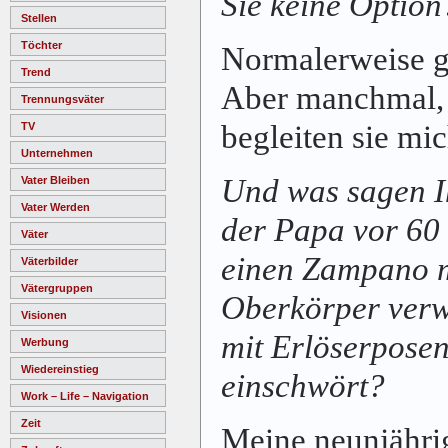
Sie keine Option
Stellen
Töchter
Normalerweise ge
Trend
Aber manchmal, 
Trennungsväter
begleiten sie mic
TV
Unternehmen
Und was sagen I
Vater Bleiben
Vater Werden
der Papa vor 60
Väter
einen Zampano m
Väterbilder
Vätergruppen
Oberkörper verw
Visionen
mit Erlöserposen
Werbung
Wiedereinstieg
einschwört?
Work – Life – Navigation
Zeit
Meine neunjähri