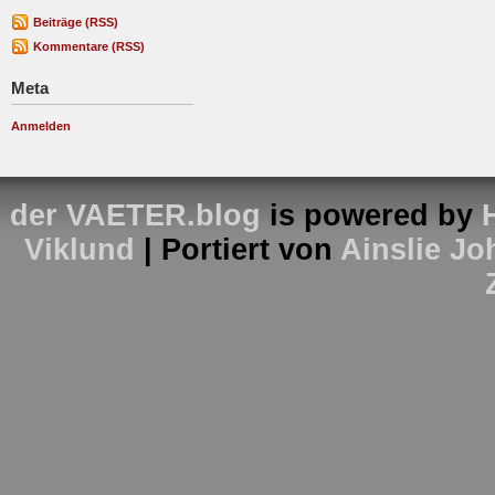
Beiträge (RSS)
Kommentare (RSS)
Meta
Anmelden
der VAETER.blog
is powered by
Viklund
| Portiert von
Ainslie J