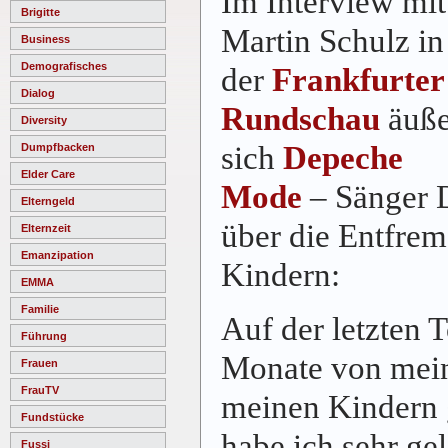
Im Interview mit
Brigitte
Martin Schulz in
Business
Demografisches
der
Frankfurter
Dialog
Rundschau
äuße
Diversity
sich
Depeche
Dumpfbacken
Elder Care
Mode
– Sänger 
Elterngeld
über die Entfre
Elternzeit
Emanzipation
Kindern:
EMMA
Familie
Auf der letzten 
Führung
Monate von mein
Frauen
FrauTV
meinen Kindern 
Fundstücke
habe ich sehr gel
Fussi