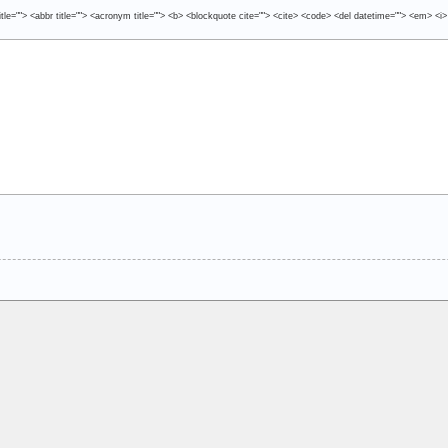
tle=""> <abbr title=""> <acronym title=""> <b> <blockquote cite=""> <cite> <code> <del datetime=""> <em> <i>