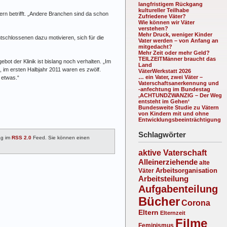
langfristigem Rückgang
kultureller Teilhabe
ern betrifft. „Andere Branchen sind da schon
Zufriedene Väter?
Wie können wir Väter
verstehen?
Mehr Druck, weniger Kinder
ntschlossenen dazu motivieren, sich für die
Vater werden – von Anfang an
mitgedacht?
Mehr Zeit oder mehr Geld?
TEILZEITMänner braucht das
ot der Klinik ist bislang noch verhalten. „Im
Land
, im ersten Halbjahr 2011 waren es zwölf.
VäterWerkstatt 2026
… ein Vater, zwei Väter –
 etwas.“
Vaterschaftsanerkennung und
-anfechtung im Bundestag
‚ACHTUNDZWANZIG – Der Weg
entsteht im Gehen‘
Bundesweite Studie zu Vätern
von Kindern mit und ohne
Entwicklungsbeeinträchtigung
Schlagwörter
ag im
RSS 2.0
Feed. Sie können einen
aktive Vaterschaft
Alleinerziehende
alte
Arbeitsorganisation
Väter
Arbeitsteilung
Aufgabenteilung
Bücher
Corona
Eltern
Elternzeit
Filme
Feminismus