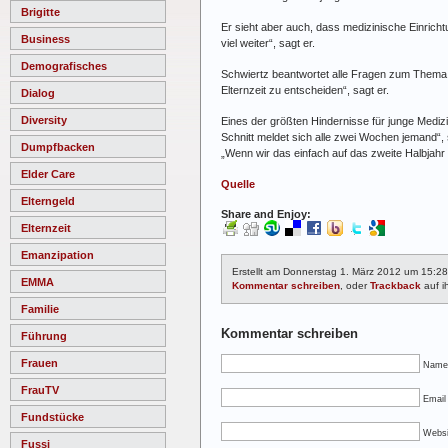
Brigitte
Er sieht aber auch, dass medizinische Einrich
Business
viel weiter“, sagt er.
Demografisches
Schwiertz beantwortet alle Fragen zum Thema Ant
Elternzeit zu entscheiden“, sagt er.
Dialog
Diversity
Eines der größten Hindernisse für junge Medizi
Schnitt meldet sich alle zwei Wochen jemand“, 
Dumpfbacken
„Wenn wir das einfach auf das zweite Halbjahr 
Elder Care
Quelle
Elterngeld
Share and Enjoy:
Elternzeit
Emanzipation
Erstellt am Donnerstag 1. März 2012 um 15:2
EMMA
Kommentar schreiben
, oder
Trackback
auf ih
Familie
Kommentar schreiben
Führung
Frauen
Name
FrauTV
Email 
Fundstücke
Websi
Fussi