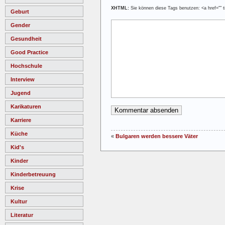
XHTML:
Sie können diese Tags benutzen: <a href="" ti
Geburt
Gender
Gesundheit
Good Practice
Hochschule
Interview
Jugend
Karikaturen
Karriere
Küche
«
Bulgaren werden bessere Väter
Kid's
Kinder
Kinderbetreuung
Krise
Kultur
Literatur