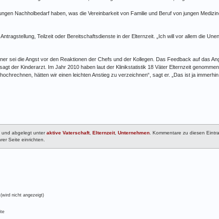
tungen Nachholbedarf haben, was die Vereinbarkeit von Familie und Beruf von jungen Medizin
ragstellung, Teilzeit oder Bereitschaftsdienste in der Elternzeit. „Ich will vor allem die Une
ner sei die Angst vor den Reaktionen der Chefs und der Kollegen. Das Feedback auf das Angeb
sagt der Kinderarzt. Im Jahr 2010 haben laut der Klinikstatistik 18 Väter Elternzeit genommen
hochrechnen, hätten wir einen leichten Anstieg zu verzeichnen“, sagt er. „Das ist ja immerhin
8 und abgelegt unter
aktive Vaterschaft
,
Elternzeit
,
Unternehmen
. Kommentare zu diesen Eintr
rer Seite einrichten.
(wird nicht angezeigt)
te