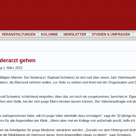
VERANSTALTUNGEN
KOLUMNE
NEWSLETTER
STUDIEN & UMFRAGEN
derarzt gehen
g 1. März 2012
ftigten Männer. Der Kinderarzt Raphael Schwiertz ist dort seit über einem Jahr Väterbeauftra
tern, die Elternzeit nehmen wollen, zur Seite zu stehen und ihnen bei der Organisation und
oll Schwiertz schlichtend eingreifen. Aber das sei noch nie vorgekommen, berichtet er. Eigent
hon eine Stelle, bei der sich junge Eltern beraten lassen können. Der Väterbeauftragte soll ab
itiv wahrgenommen habe, will ich junge Väter ebenfalls dazu ermutigen“, sagt der 32-jährige A
rn für alle Angestellten der Klinik. „Wenn aber mal ein Kollege von außerhalb anruft, helfe ich
Essen als Arbeitgeber für junge Mediziner attraktiver werden. „Gerade vor dem Hintergrund d
 die Klinikleitung ein Interesse daran, ihren Angestellten etwas zu bieten“, sagt Schwiertz.