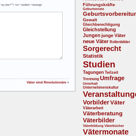
Führungskräfte
 <q cite=""> <s> <strike> <strong>
Geburtenrate
Geburtsvorbereitu
Gewalt
Gleichberechtigung
Gleichstellung
Jungen
junge Väter
neue Väter
Rollenbilder
Sorgerecht
Statistik
Studien
Tagungen
Teilzeit
Umfrage
Trennung
Väter sind Revolutionäre
»
Unterhalt
Unternehmenskultur
Veranstaltung
Vorbilder
Väter
Väterarbeit
Väterberatung
Väterbilder
Väterbildung
Väterbücher
Vätermonate