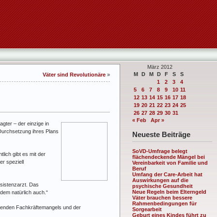
März 2012
M
D
M
D
F
S
S
Väter sind Revolutionäre
»
1
2
3
4
5
6
7
8
9
10
11
12
13
14
15
16
17
18
19
20
21
22
23
24
25
26
27
28
29
30
31
« Feb
Apr »
gter – der einzige in
 Durchsetzung ihres Plans
Neueste Beiträge
SoVD-Umfrage belegt
lich gibt es mit der
flächendeckende Mängel bei
er speziell
Vereinbarkeit von Familie und
Beruf
Umfang der Care-Arbeit hat
Auswirkungen auf die
ssistenzarzt. Das
psychische Gesundheit
Neue Regeln beim Elterngeld
 dem natürlich auch.“
Väter brauchen bessere
Rahmenbedingungen für
rohenden Fachkräftemangels und der
Sorgearbeit
Geburt eines Kindes führt zu