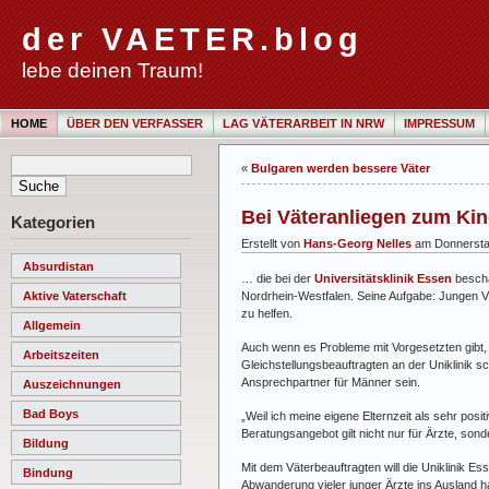
der VAETER.blog
lebe deinen Traum!
HOME
ÜBER DEN VERFASSER
LAG VÄTERARBEIT IN NRW
IMPRESSUM
«
Bulgaren werden bessere Väter
Bei Väteranliegen zum Kin
Kategorien
Erstellt von
Hans-Georg Nelles
am Donnersta
Absurdistan
… die bei der
Universitätsklinik Essen
beschä
Nordrhein-Westfalen. Seine Aufgabe: Jungen Vä
Aktive Vaterschaft
zu helfen.
Allgemein
Auch wenn es Probleme mit Vorgesetzten gibt, s
Arbeitszeiten
Gleichstellungsbeauftragten an der Uniklinik sc
Ansprechpartner für Männer sein.
Auszeichnungen
Bad Boys
„Weil ich meine eigene Elternzeit als sehr pos
Beratungsangebot gilt nicht nur für Ärzte, sonde
Bildung
Mit dem Väterbeauftragten will die Uniklinik 
Bindung
Abwanderung vieler junger Ärzte ins Ausland hat