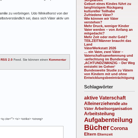
Geburt eines Kindes führt zu
langfristigem Rückgang
kultureller Teilhabe
amilie zu verbringen. Udo Winkelhorst von der
Zufriedene Väter?
lbstverständlich sei, dass sich Väter aktiv um
Wie können wir Väter
verstehen?
Mehr Druck, weniger Kinder
Vater werden – von Anfang an
mitgedacht?
Mehr Zeit oder mehr Geld?
TEILZEITMänner braucht das
Land
VäterWerkstatt 2026
… ein Vater, zwei Väter –
Vaterschaftsanerkennung und
-anfechtung im Bundestag
m
RSS 2.0
Feed. Sie können einen
Kommentar
‚ACHTUNDZWANZIG – Der Weg
entsteht im Gehen‘
Bundesweite Studie zu Vätern
von Kindern mit und ohne
Entwicklungsbeeinträchtigung
Schlagwörter
aktive Vaterschaft
Alleinerziehende
alte
Arbeitsorganisation
Väter
Arbeitsteilung
Aufgabenteilung
 <q cite=""> <s> <strike> <strong>
Bücher
Corona
Eltern
Elternzeit