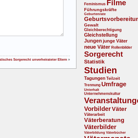
Filme
Feminismus
Führungskräfte
Geburtenrate
Geburtsvorbereitu
Gewalt
Gleichberechtigung
Gleichstellung
Jungen
junge Väter
neue Väter
Rollenbilder
Sorgerecht
tisches Sorgerecht unverheirateter Eltern
»
Statistik
Studien
Tagungen
Teilzeit
Umfrage
Trennung
Unterhalt
Unternehmenskultur
Veranstaltung
Vorbilder
Väter
Väterarbeit
Väterberatung
Väterbilder
Väterbildung
Väterbücher