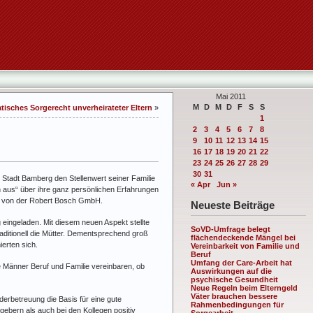
Mai 2011
M
D
M
D
F
S
S
tisches Sorgerecht unverheirateter Eltern
»
1
2
3
4
5
6
7
8
9
10
11
12
13
14
15
16
17
18
19
20
21
22
23
24
25
26
27
28
29
30
31
 Stadt Bamberg den Stellenwert seiner Familie
« Apr
Jun »
n aus“ über ihre ganz persönlichen Erfahrungen
t von der Robert Bosch GmbH.
Neueste Beiträge
 eingeladen. Mit diesem neuen Aspekt stellte
SoVD-Umfrage belegt
aditionell die Mütter. Dementsprechend groß
flächendeckende Mängel bei
erten sich.
Vereinbarkeit von Familie und
Beruf
Umfang der Care-Arbeit hat
e Männer Beruf und Familie vereinbaren, ob
Auswirkungen auf die
psychische Gesundheit
Neue Regeln beim Elterngeld
Väter brauchen bessere
derbetreuung die Basis für eine gute
Rahmenbedingungen für
tgebern als auch bei den Kollegen positiv
Sorgearbeit