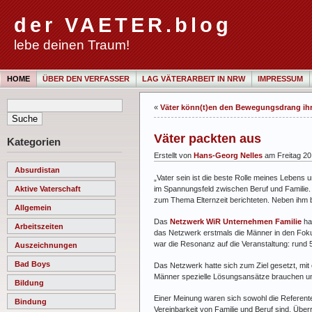
der VAETER.blog
lebe deinen Traum!
HOME
ÜBER DEN VERFASSER
LAG VÄTERARBEIT IN NRW
IMPRESSUM
«
Väter könn(t)en den Bewegungsdrang ihr
Väter packten aus
Kategorien
Erstellt von
Hans-Georg Nelles
am Freitag 20
Absurdistan
„Vater sein ist die beste Rolle meines Lebens
im Spannungsfeld zwischen Beruf und Familie. 
Aktive Vaterschaft
zum Thema Elternzeit berichteten. Neben ihm
Allgemein
Das
Netzwerk WiR Unternehmen Familie
hat
Arbeitszeiten
das Netzwerk erstmals die Männer in den Fokus
war die Resonanz auf die Veranstaltung: rund
Auszeichnungen
Bad Boys
Das Netzwerk hatte sich zum Ziel gesetzt, mit
Männer spezielle Lösungsansätze brauchen un
Bildung
Einer Meinung waren sich sowohl die Referenten
Bindung
Vereinbarkeit von Familie und Beruf sind. Überr