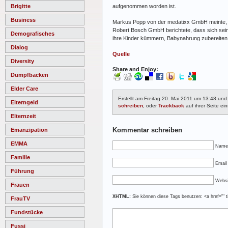
aufgenommen worden ist.
Brigitte
Business
Markus Popp von der medatixx GmbH meinte, das
Robert Bosch GmbH berichtete, dass sich seine
Demografisches
ihre Kinder kümmern, Babynahrung zubereiten
Dialog
Quelle
Diversity
Share and Enjoy:
Dumpfbacken
Elder Care
Erstellt am Freitag 20. Mai 2011 um 13:48 und
Elterngeld
schreiben
, oder
Trackback
auf ihrer Seite ein
Elternzeit
Kommentar schreiben
Emanzipation
EMMA
Name
Familie
Email 
Führung
Websi
Frauen
XHTML:
Sie können diese Tags benutzen: <a href="" ti
FrauTV
Fundstücke
Fussi