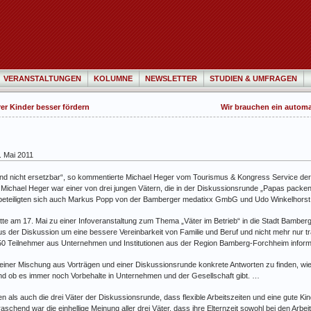
VERANSTALTUNGEN
KOLUMNE
NEWSLETTER
STUDIEN & UMFRAGEN
er Kinder besser fördern
Wir brauchen ein automa
. Mai 2011
 und nicht ersetzbar“, so kommentierte Michael Heger vom Tourismus & Kongress Service der
Michael Heger war einer von drei jungen Vätern, die in der Diskussionsrunde „Papas packe
 beteiligten sich auch Markus Popp von der Bamberger medatixx GmbG und Udo Winkelhors
te am 17. Mai zu einer Infoveranstaltung zum Thema „Väter im Betrieb“ in die Stadt Bamberg
 der Diskussion um eine bessere Vereinbarkeit von Familie und Beruf und nicht mehr nur tr
 50 Teilnehmer aus Unternehmen und Institutionen aus der Region Bamberg-Forchheim informi
 einer Mischung aus Vorträgen und einer Diskussionsrunde konkrete Antworten zu finden, wi
d ob es immer noch Vorbehalte in Unternehmen und der Gesellschaft gibt. …
 als auch die drei Väter der Diskussionsrunde, dass flexible Arbeitszeiten und eine gute Kin
aschend war die einhellige Meinung aller drei Väter, dass ihre Elternzeit sowohl bei den Arbei