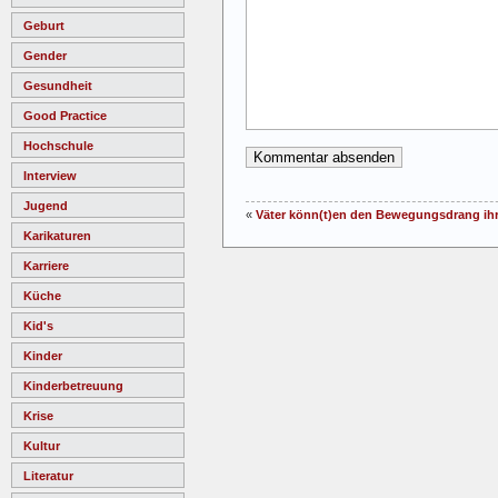
Geburt
Gender
Gesundheit
Good Practice
Hochschule
Interview
Jugend
«
Väter könn(t)en den Bewegungsdrang ihr
Karikaturen
Karriere
Küche
Kid's
Kinder
Kinderbetreuung
Krise
Kultur
Literatur