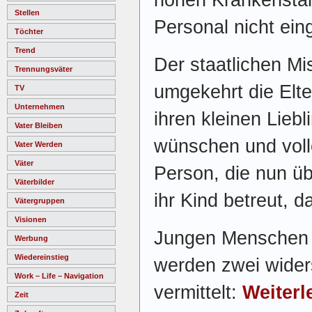
Stellen
Personal nicht ei
Töchter
Trend
Der staatlichen M
Trennungsväter
umgekehrt die Elte
TV
Unternehmen
ihren kleinen Liebl
Vater Bleiben
wünschen und volle
Vater Werden
Väter
Person, die nun ü
Väterbilder
ihr Kind betreut, d
Vätergruppen
Visionen
Jungen Menschen i
Werbung
Wiedereinstieg
werden zwei wider
Work – Life – Navigation
vermittelt:
Weiterl
Zeit