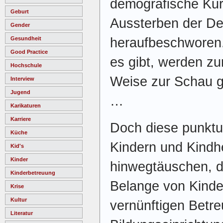
demografische Kur
Geburt
Aussterben der D
Gender
heraufbeschworen.
Gesundheit
Good Practice
es gibt, werden zu
Hochschule
Weise zur Schau ge
Interview
Jugend
…
Karikaturen
Karriere
Doch diese punktue
Küche
Kindern und Kindhe
Kid's
Kinder
hinwegtäuschen, d
Kinderbetreuung
Belange von Kinde
Krise
Kultur
vernünftigen Betr
Literatur