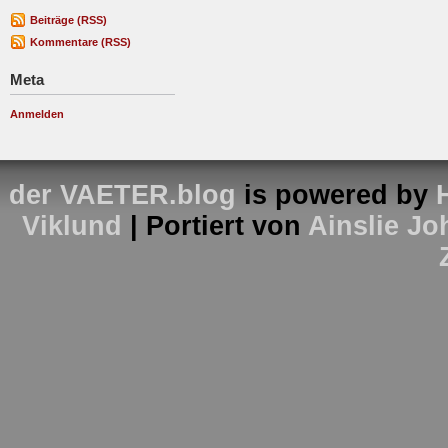
Beiträge (RSS)
Kommentare (RSS)
Meta
Anmelden
der VAETER.blog
is powered by
Viklund
| Portiert von
Ainslie J