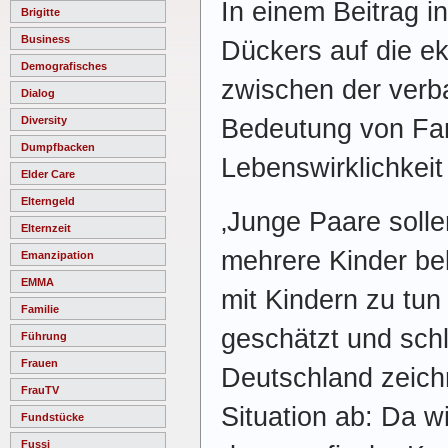
In einem Beitrag in
Brigitte
Business
Dückers auf die e
Demografisches
zwischen der verb
Dialog
Bedeutung von Fam
Diversity
Dumpfbacken
Lebenswirklichkeit 
Elder Care
Elterngeld
‚Junge Paare solle
Elternzeit
mehrere Kinder be
Emanzipation
EMMA
mit Kindern zu tun h
Familie
geschätzt und schl
Führung
Frauen
Deutschland zeich
FrauTV
Situation ab: Da w
Fundstücke
Fussi