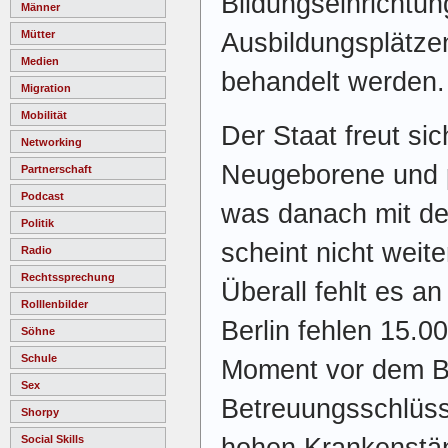
Bildungseinrichtun
Männer
Ausbildungsplätzen
Mütter
Medien
behandelt werden
Migration
Mobilität
Der Staat freut si
Networking
Neugeborene und p
Partnerschaft
Podcast
was danach mit de
Politik
scheint nicht weit
Radio
Rechtssprechung
Überall fehlt es an 
Rolllenbilder
Berlin fehlen 15.00
Söhne
Schule
Moment vor dem Ba
Sex
Betreuungsschlüss
Shorpy
hohen Krankenstä
Social Skills