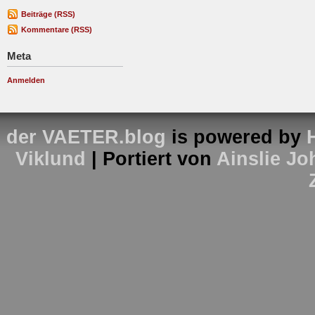
Beiträge (RSS)
Kommentare (RSS)
Meta
Anmelden
der VAETER.blog
is powered by
Viklund
| Portiert von
Ainslie J