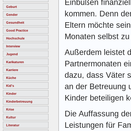
Einbußen finanziel
Geburt
kommen. Denn der 
Gender
Eltern möchte sein
Gesundheit
Good Practice
Monaten selbst zu
Hochschule
Interview
Außerdem leistet d
Jugend
Partnermonaten ei
Karikaturen
Karriere
dazu, dass Väter 
Küche
an der Betreuung 
Kid's
Kinder
Kinder beteiligen
Kinderbetreuung
Krise
Die Auffassung der
Kultur
Leistungen für Fa
Literatur