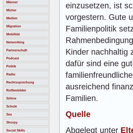
Männer
einzusetzen, ist s
Mütter
vorgestern. Gute 
Medien
Familienpolitik set
Migration
Mobilität
Rahmenbedingungen
Networking
Kinder nachhaltig 
Partnerschaft
Podcast
dafür sind eine gut
Politik
familienfreundliche
Radio
Rechtssprechung
ausreichend finanz
Rolllenbilder
Familien.
Söhne
Schule
Quelle
Sex
Shorpy
Abgelegt unter
Elt
Social Skills