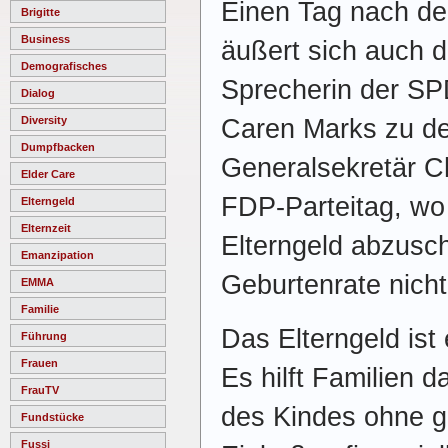
Einen Tag nach d
Brigitte
Business
äußert sich auch di
Demografisches
Sprecherin der SP
Dialog
Caren Marks zu d
Diversity
Dumpfbacken
Generalsekretär Ch
Elder Care
FDP-Parteitag, wo 
Elterngeld
Elternzeit
Elterngeld abzusch
Emanzipation
Geburtenrate nicht
EMMA
Familie
Das Elterngeld ist
Führung
Frauen
Es hilft Familien d
FrauTV
des Kindes ohne gr
Fundstücke
Fussi