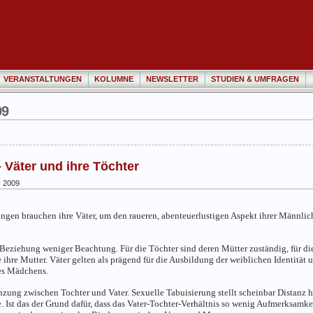
VERANSTALTUNGEN
KOLUMNE
NEWSLETTER
STUDIEN & UMFRAGEN
09
 Väter und ihre Töchter
r 2009
Jungen brauchen ihre Väter, um den raueren, abenteuerlustigen Aspekt ihrer Männli
e Beziehung weniger Beachtung. Für die Töchter sind deren Mütter zuständig, für die
hre Mutter. Väter gelten als prägend für die Ausbildung der weiblichen Identität u
nes Mädchens.
nzung zwischen Tochter und Vater. Sexuelle Tabuisierung stellt scheinbar Distanz her
. Ist das der Grund dafür, dass das Vater-Tochter-Verhältnis so wenig Aufmerksamkei