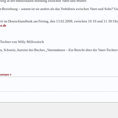
sweg in der emotionalen Bindung zwischen Vater und Mutter.
r-Beziehung – warum ist sie anders als das Verhältnis zwischen Vater und Sohn? Und
it im Deutschlandfunk am Freitag, den 13.02.2009, zwischen 10:10 und 11:30 Uhr,
o.de
 Tochter von Willy Millowitsch
len, Schweiz, Autorin des Buches „Vatermänner – Ein Bericht über die Vater-Tochte
entare »