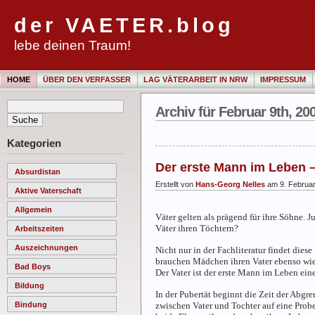
der VAETER.blog
lebe deinen Traum!
HOME
ÜBER DEN VERFASSER
LAG VÄTERARBEIT IN NRW
IMPRESSUM
Archiv für Februar 9th, 20
Kategorien
Der erste Mann im Leben –
Absurdistan
Erstellt von
Hans-Georg Nelles
am 9. Februa
Aktive Vaterschaft
Allgemein
Väter gelten als prägend für ihre Söhne. 
Väter ihren Töchtern?
Arbeitszeiten
Auszeichnungen
Nicht nur in der Fachliteratur findet dies
brauchen Mädchen ihren Vater ebenso wie i
Bad Boys
Der Vater ist der erste Mann im Leben ei
Bildung
In der Pubertät beginnt die Zeit der Abgre
zwischen Vater und Tochter auf eine Probe
Bindung