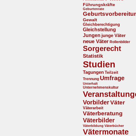
Führungskräfte
Geburtenrate
Geburtsvorbereitu
Gewalt
Gleichberechtigung
Gleichstellung
Jungen
junge Väter
neue Väter
Rollenbilder
Sorgerecht
Statistik
Studien
Tagungen
Teilzeit
Umfrage
Trennung
Unterhalt
Unternehmenskultur
Veranstaltung
Vorbilder
Väter
Väterarbeit
Väterberatung
Väterbilder
Väterbildung
Väterbücher
Vätermonate