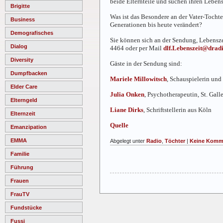
beide Elternteile und suchen ihren Leben
Brigitte
Was ist das Besondere an der Vater-Tochte
Business
Generationen bis heute verändert?
Demografisches
Sie können sich an der Sendung, Lebensze
Dialog
4464 oder per Mail
dlf.Lebenszeit@dradi
Diversity
Gäste in der Sendung sind:
Dumpfbacken
Mariele Millowitsch
, Schauspielerin und
Elder Care
Julia Onken
, Psychotherapeutin, St. Gal
Elterngeld
Liane Dirks
, Schriftstellerin aus Köln
Elternzeit
Quelle
Emanzipation
EMMA
Abgelegt unter
Radio
,
Töchter
|
Keine Komm
Familie
Führung
Frauen
FrauTV
Fundstücke
Fussi