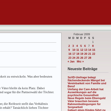
Februar 2009
M
D
M
D
F
S
S
1
2
3
4
5
6
7
8
9
10
11
12
13
14
15
16
17
18
19
20
21
22
23
24
25
26
27
28
« Jan
Mrz »
Neueste Beiträge
chkeit zu entwickeln. Was aber bedeuten
SoVD-Umfrage belegt
flächendeckende Mängel bei
Vereinbarkeit von Familie und
Beruf
 Väter bleibt da kein Platz. Dabei
Umfang der Care-Arbeit hat
nd sogar für die Partnerwahl der Töchter.
Auswirkungen auf die
psychische Gesundheit
Neue Regeln beim Elterngeld
Väter brauchen bessere
, die Reifezeit stellt das Verhältnis
Rahmenbedingungen für
Sorgearbeit
t erhält? Tatsächlich lieben Töchter
Geburt eines Kindes führt zu