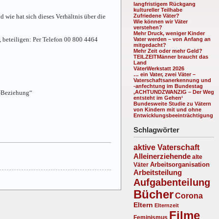
langfristigem Rückgang
kultureller Teilhabe
 wie hat sich dieses Verhältnis über die
Zufriedene Väter?
Wie können wir Väter
verstehen?
Mehr Druck, weniger Kinder
 beteiligen: Per Telefon 00 800 4464
Vater werden – von Anfang an
mitgedacht?
Mehr Zeit oder mehr Geld?
TEILZEITMänner braucht das
Land
VäterWerkstatt 2026
… ein Vater, zwei Väter –
Vaterschaftsanerkennung und
-anfechtung im Bundestag
r-Beziehung“
‚ACHTUNDZWANZIG – Der Weg
entsteht im Gehen‘
Bundesweite Studie zu Vätern
von Kindern mit und ohne
Entwicklungsbeeinträchtigung
Schlagwörter
aktive Vaterschaft
Alleinerziehende
alte
Arbeitsorganisation
Väter
Arbeitsteilung
Aufgabenteilung
Bücher
Corona
Eltern
Elternzeit
Filme
Feminismus