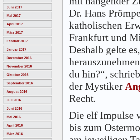
mit hängender Z
Juni 2017
Dr. Hans Prömper
Mai 2017
katholischen Er
April 2017
März 2017
Frankfurt und Mit
Februar 2017
Deshalb gelte es
Januar 2017
Dezember 2016
herauszunehmen.
November 2016
du hin?“, schrie
Oktober 2016
der Mystiker
Ang
September 2016
August 2016
Recht.
Juli 2016
Juni 2016
Die elf Impulse
Mai 2016
bis zum Ostermon
April 2016
März 2016
am jeweiligen T