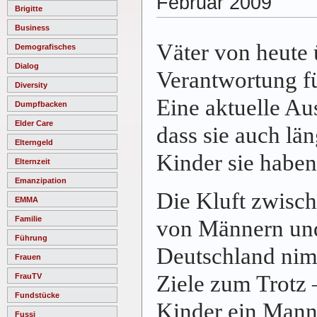
Februar 2009
Brigitte
Business
Väter von heute
Demografisches
Dialog
Verantwortung fü
Diversity
Eine aktuelle Au
Dumpfbacken
Elder Care
dass sie auch län
Elterngeld
Kinder sie haben
Elternzeit
Emanzipation
Die Kluft zwisch
EMMA
Familie
von Männern und
Führung
Deutschland nimm
Frauen
Ziele zum Trotz 
FrauTV
Fundstücke
Kinder ein Mann 
Fussi