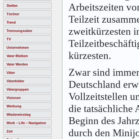
Arbeitszeiten vo
Stellen
Töchter
Teilzeit zusamm
Trend
zweitkürzesten i
Trennungsväter
TV
Teilzeitbeschäfti
Unternehmen
kürzesten.
Vater Bleiben
Vater Werden
Zwar sind immer
Väter
Deutschland erwe
Väterbilder
Vätergruppen
Vollzeitstellen 
Visionen
die tatsächliche 
Werbung
Wiedereinstieg
Beginn des Jahrz
Work – Life – Navigation
durch den Minij
Zeit