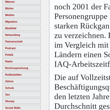
Männer
noch 2001 der Fa
Mütter
Personengruppe h
Medien
Migration
starken Rückgang
Mobilität
zu verzeichnen. 
Networking
Partnerschaft
im Vergleich mit
Podcast
Ländern einen S
Politik
IAQ-Arbeitszeitf
Radio
Rechtssprechung
Die auf Vollzeit
Rolllenbilder
Söhne
Beschäftigungsqu
Schule
den letzten Jahr
Sex
Shorpy
Durchschnitt ge
Social Skills