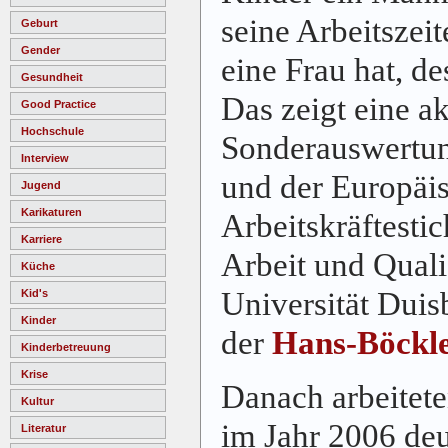
seine Arbeitszei
Geburt
Gender
eine Frau hat, des
Gesundheit
Das zeigt eine ak
Good Practice
Hochschule
Sonderauswertun
Interview
und der Europäi
Jugend
Karikaturen
Arbeitskräftestic
Karriere
Arbeit und Quali
Küche
Universität Duis
Kid's
Kinder
der
Hans-Böckle
Kinderbetreuung
Krise
Danach arbeitet
Kultur
im Jahr 2006 deut
Literatur