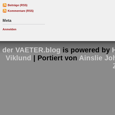
Beiträge (RSS)
Kommentare (RSS)
Meta
Anmelden
der VAETER.blog
is powered by
Viklund
| Portiert von
Ainslie J