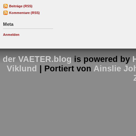
Beiträge (RSS)
Kommentare (RSS)
Meta
Anmelden
der VAETER.blog
is powered by
Viklund
| Portiert von
Ainslie J