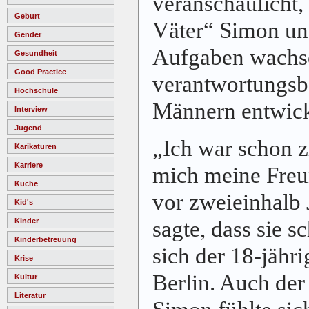
veranschaulicht,
Geburt
Väter“ Simon un
Gender
Aufgaben wachse
Gesundheit
Good Practice
verantwortungsb
Hochschule
Männern entwick
Interview
Jugend
„Ich war schon z
Karikaturen
Karriere
mich meine Freu
Küche
vor zweieinhalb 
Kid's
sagte, dass sie s
Kinder
Kinderbetreuung
sich der 18-jähr
Krise
Berlin. Auch der
Kultur
Literatur