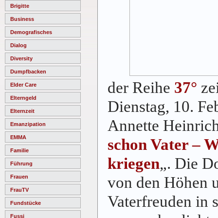
Brigitte
Business
Demografisches
Dialog
Diversity
Dumpfbacken
der Reihe
37°
ze
Elder Care
Elterngeld
Dienstag, 10. Fe
Elternzeit
Annette Heinrich
Emanzipation
EMMA
schon Vater – W
Familie
kriegen
„. Die D
Führung
von den Höhen u
Frauen
FrauTV
Vaterfreuden in 
Fundstücke
Fussi