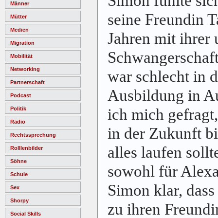
Simon fühlte sich
Männer
seine Freundin T
Mütter
Medien
Jahren mit ihrer
Migration
Schwangerschaft 
Mobilität
Networking
war schlecht in d
Partnerschaft
Ausbildung in Au
Podcast
ich mich gefrag
Politik
Radio
in der Zukunft b
Rechtssprechung
alles laufen sol
Rolllenbilder
Söhne
sowohl für Alexa
Schule
Simon klar, dass
Sex
Shorpy
zu ihren Freundi
Social Skills