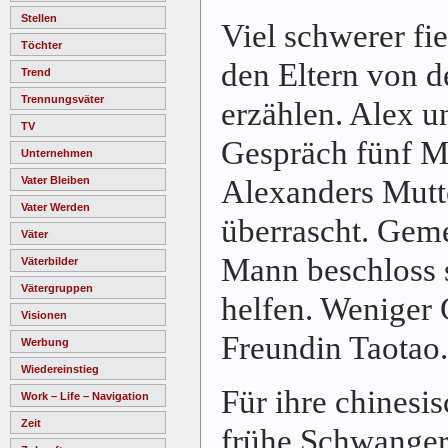
Stellen
Viel schwerer fi
Töchter
den Eltern von 
Trend
Trennungsväter
erzählen. Alex u
TV
Gespräch fünf M
Unternehmen
Alexanders Mutt
Vater Bleiben
Vater Werden
überrascht. Gem
Väter
Mann beschloss s
Väterbilder
Vätergruppen
helfen. Weniger 
Visionen
Freundin Taotao.
Werbung
Wiedereinstieg
Für ihre chinesi
Work – Life – Navigation
Zeit
frühe Schwangers