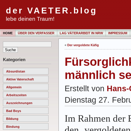
der VAETER.blog
lebe deinen Traum!
HOME
ÜBER DEN VERFASSER
LAG VÄTERARBEIT IN NRW
IMPRESSUM
«
Der vergoldete Käfig
Fürsorglich
Kategorien
männlich se
Absurdistan
Aktive Vaterschaft
Erstellt von
Hans-
Allgemein
Arbeitszeiten
Dienstag 27. Febr
Auszeichnungen
Bad Boys
Im Rahmen der B
Bildung
den ‚vergoldeten
Bindung