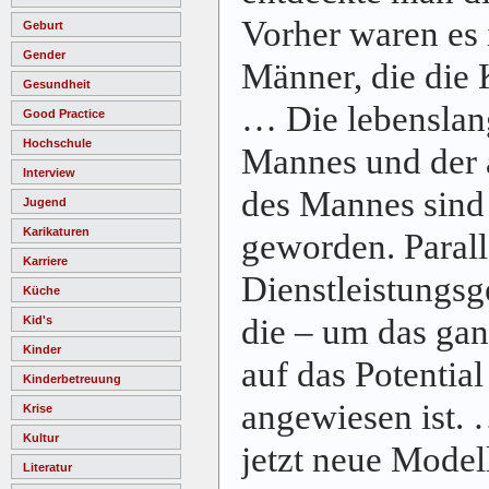
Vorher waren es 
Geburt
Gender
Männer, die die 
Gesundheit
… Die lebenslang
Good Practice
Hochschule
Mannes und der 
Interview
des Mannes sind
Jugend
Karikaturen
geworden. Paralle
Karriere
Dienstleistungsge
Küche
die – um das gan
Kid's
Kinder
auf das Potentia
Kinderbetreuung
angewiesen ist.
Krise
Kultur
jetzt neue Model
Literatur