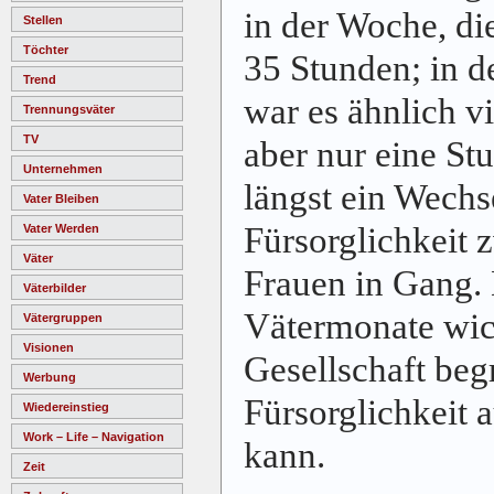
in der Woche, di
Stellen
Töchter
35 Stunden; in d
Trend
war es ähnlich vi
Trennungsväter
TV
aber nur eine St
Unternehmen
längst ein Wechs
Vater Bleiben
Fürsorglichkeit
Vater Werden
Väter
Frauen in Gang. 
Väterbilder
Vätermonate wich
Vätergruppen
Visionen
Gesellschaft begr
Werbung
Fürsorglichkeit 
Wiedereinstieg
Work – Life – Navigation
kann.
Zeit