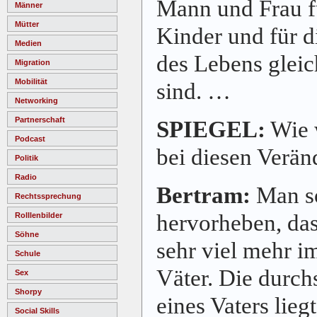
Mann und Frau fü
Männer
Mütter
Kinder und für 
Medien
des Lebens glei
Migration
Mobilität
sind. …
Networking
Partnerschaft
SPIEGEL:
Wie w
Podcast
bei diesen Verä
Politik
Radio
Bertram:
Man so
Rechtssprechung
hervorheben, das
Rolllenbilder
Söhne
sehr viel mehr im
Schule
Väter. Die durchs
Sex
Shorpy
eines Vaters lieg
Social Skills