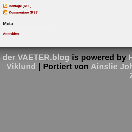
Beiträge (RSS)
Kommentare (RSS)
Meta
Anmelden
der VAETER.blog
is powered by
Viklund
| Portiert von
Ainslie J