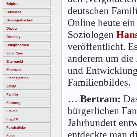
Brigitte
deutschen Famili
Business
Online heute ei
Demografisches
Dialog
Soziologen
Hans
Diversity
veröffentlicht. E
Dumpfbacken
Elder Care
anderem um die 
Elterngeld
und Entwicklung
Elternzeit
Emanzipation
Familienbildes.
EMMA
Familie
…
Bertram:
Das
Führung
bürgerlichen Fam
Frauen
Jahrhundert ent
FrauTV
Fundstücke
entdeckte man di
Fussi