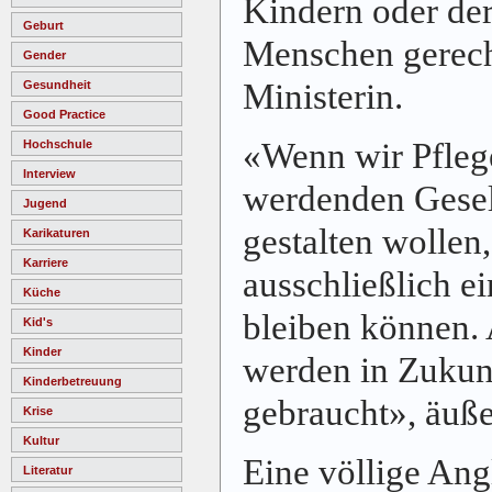
Kindern oder der
Geburt
Menschen gerech
Gender
Ministerin.
Gesundheit
Good Practice
«Wenn wir Pflege
Hochschule
Interview
werdenden Gesel
Jugend
gestalten wollen,
Karikaturen
Karriere
ausschließlich e
Küche
bleiben können.
Kid's
Kinder
werden in Zukunf
Kinderbetreuung
gebraucht», äuße
Krise
Kultur
Eine völlige Ang
Literatur