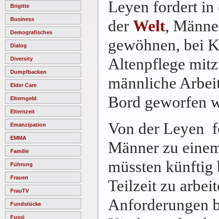
Leyen fordert in
Brigitte
Business
der
Welt
, Männer
Demografisches
gewöhnen, bei K
Dialog
Altenpflege mitz
Diversity
Dumpfbacken
männliche Arbei
Elder Care
Bord geworfen 
Elterngeld
Elternzeit
Von der Leyen fo
Emanzipation
EMMA
Männer zu einem
Familie
müssten künftig 
Führung
Frauen
Teilzeit zu arbei
FrauTV
Anforderungen b
Fundstücke
Fussi