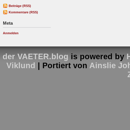
Beiträge (RSS)
Kommentare (RSS)
Meta
Anmelden
der VAETER.blog
is powered by
Viklund
| Portiert von
Ainslie J