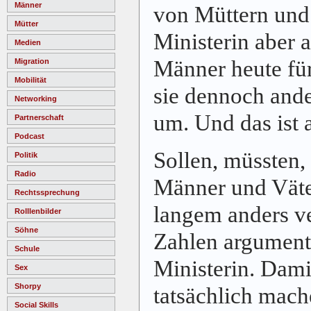
Männer
von Müttern und 
Mütter
Ministerin aber
Medien
Männer heute für
Migration
Mobilität
sie dennoch ande
Networking
um. Und das ist 
Partnerschaft
Podcast
Sollen, müssten,
Politik
Radio
Männer und Väter
Rechtssprechung
langem anders ve
Rolllenbilder
Söhne
Zahlen argumenti
Schule
Ministerin. Dami
Sex
Shorpy
tatsächlich mac
Social Skills