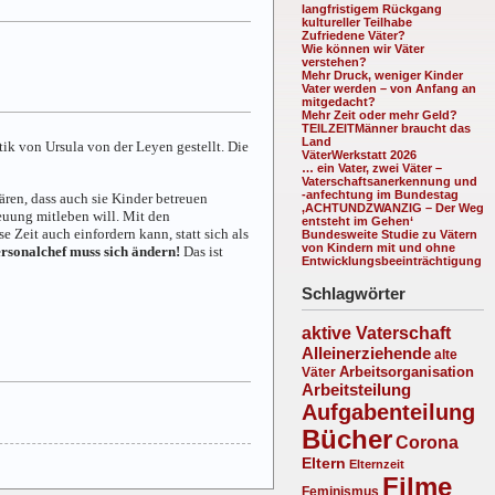
langfristigem Rückgang
kultureller Teilhabe
Zufriedene Väter?
Wie können wir Väter
verstehen?
Mehr Druck, weniger Kinder
Vater werden – von Anfang an
mitgedacht?
Mehr Zeit oder mehr Geld?
TEILZEITMänner braucht das
Land
ik von Ursula von der Leyen gestellt. Die
VäterWerkstatt 2026
… ein Vater, zwei Väter –
Vaterschaftsanerkennung und
-anfechtung im Bundestag
ren, dass auch sie Kinder betreuen
‚ACHTUNDZWANZIG – Der Weg
euung mitleben will. Mit den
entsteht im Gehen‘
Zeit auch einfordern kann, statt sich als
Bundesweite Studie zu Vätern
von Kindern mit und ohne
rsonalchef muss sich ändern!
Das ist
Entwicklungsbeeinträchtigung
Schlagwörter
aktive Vaterschaft
Alleinerziehende
alte
Arbeitsorganisation
Väter
Arbeitsteilung
Aufgabenteilung
Bücher
Corona
Eltern
Elternzeit
Filme
Feminismus