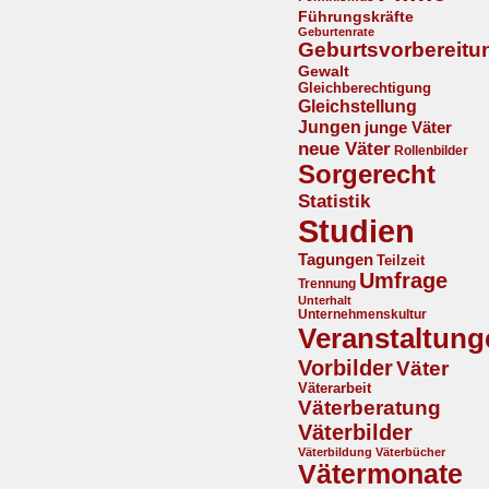
Führungskräfte
Geburtenrate
Geburtsvorbereitu
Gewalt
Gleichberechtigung
Gleichstellung
Jungen
junge Väter
neue Väter
Rollenbilder
Sorgerecht
Statistik
Studien
Tagungen
Teilzeit
Umfrage
Trennung
Unterhalt
Unternehmenskultur
Veranstaltung
Vorbilder
Väter
Väterarbeit
Väterberatung
Väterbilder
Väterbildung
Väterbücher
Vätermonate