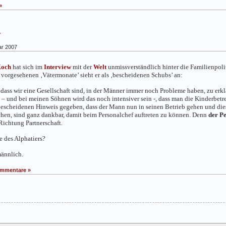
»
r
ar 2007
Koch
hat sich im
Interview
mit der
Welt
unmissverständlich hinter die Familienpolit
orgesehenen ‚Vätermonate’ sieht er als ‚bescheidenen Schubs’ an:
ass wir eine Gesellschaft sind, in der Männer immer noch Probleme haben, zu erklä
 – und bei meinen Söhnen wird das noch intensiver sein -, dass man die Kinderbetr
bescheidenen Hinweis gegeben, dass der Mann nun in seinen Betrieb gehen und diese 
achen, sind ganz dankbar, damit beim Personalchef auftreten zu können. Denn
der Pe
 Richtung Partnerschaft.
 des Alphatiers?
männlich.
mmentare »