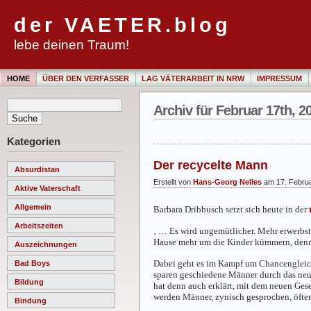
der VAETER.blog
lebe deinen Traum!
HOME
ÜBER DEN VERFASSER
LAG VÄTERARBEIT IN NRW
IMPRESSUM
Archiv für Februar 17th, 2
Kategorien
Der recycelte Mann
Absurdistan
Erstellt von
Hans-Georg Nelles
am 17. Febru
Aktive Vaterschaft
Allgemein
Barbara Dribbusch setzt sich heute in der
Arbeitszeiten
‚ … Es wird ungemütlicher. Mehr erwerbs
Hause mehr um die Kinder kümmern, denn d
Auszeichnungen
Dabei geht es im Kampf um Chancengleichh
Bad Boys
sparen geschiedene Männer durch das neue
Bildung
hat denn auch erklärt, mit dem neuen Ges
werden Männer, zynisch gesprochen, öfter
Bindung