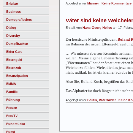
Abgelegt unter
Männer
|
Keine Kommentare 
Brigitte
Business
Väter sind keine Weicheie
Demografisches
Erstellt von
Hans-Georg Nelles
am 17. Febru
Dialog
Diversity
Der hessische Ministerpräsident
Roland 
im Rahmen der neuen Elterngeldregelung v
Dumpfbacken
Elder Care
… Wir müssen aber zur Kenntnis nehmen, d
wollen. Meine eigene Lebenserfahrung ist
Elterngeld
„Vätermonaten“ hat der Staat jetzt einen 
Weichei zu fühlen. Viele, die das jetzt m
Elternzeit
nicht radikal. Es ist ein kleiner Schubs in
Emanzipation
Also Sie, Roland Koch, begrüßen das Ende
EMMA
Das Alphatier ist doch längst nicht mehr 
Familie
Führung
Abgelegt unter
Politik
,
Väterbilder
|
Keine Ko
Frauen
FrauTV
Fundstücke
Fussi