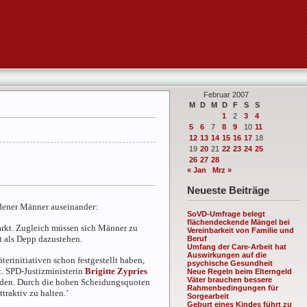
Februar 2007
M
D
M
D
F
S
S
1
2
3
4
5
6
7
8
9
10
11
12
13
14
15
16
17
18
19
20
21
22
23
24
25
26
27
28
« Jan
Mrz »
Neueste Beiträge
dener Männer auseinander:
SoVD-Umfrage belegt
flächendeckende Mängel bei
arkt. Zugleich müssen sich Männer zu
Vereinbarkeit von Familie und
t als Depp dazustehen.
Beruf
Umfang der Care-Arbeit hat
Auswirkungen auf die
rinitiativen schon festgestellt haben,
psychische Gesundheit
t. SPD-Justizministerin
Brigitte Zypries
Neue Regeln beim Elterngeld
Väter brauchen bessere
erden. Durch die hohen Scheidungsquoten
Rahmenbedingungen für
raktiv zu halten.’
Sorgearbeit
Geburt eines Kindes führt zu