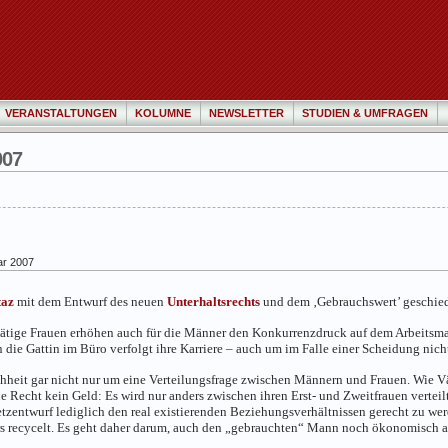
VERANSTALTUNGEN
KOLUMNE
NEWSLETTER
STUDIEN & UMFRAGEN
007
ar 2007
taz
mit dem Entwurf des neuen
Unterhaltsrechts
und dem ‚Gebrauchswert’ geschie
tätige Frauen erhöhen auch für die Männer den Konkurrenzdruck auf dem Arbeitsm
ie Gattin im Büro verfolgt ihre Karriere – auch um im Falle einer Scheidung nich
eit gar nicht nur um eine Verteilungsfrage zwischen Männern und Frauen. Wie Väte
 Recht kein Geld: Es wird nur anders zwischen ihren Erst- und Zweitfrauen verteil
etzentwurf lediglich den real existierenden Beziehungsverhältnissen gerecht zu w
s recycelt. Es geht daher darum, auch den „gebrauchten“ Mann noch ökonomisch att