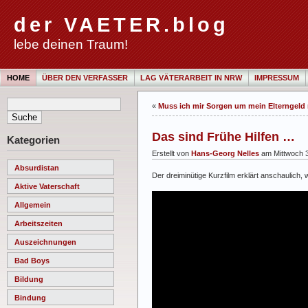
der VAETER.blog
lebe deinen Traum!
HOME
ÜBER DEN VERFASSER
LAG VÄTERARBEIT IN NRW
IMPRESSUM
«
Muss ich mir Sorgen um mein Elterngeld 
Das sind Frühe Hilfen …
Kategorien
Erstellt von
Hans-Georg Nelles
am Mittwoch 3
Absurdistan
Der dreiminütige Kurzfilm erklärt anschaulich
Aktive Vaterschaft
Allgemein
Arbeitszeiten
Auszeichnungen
Bad Boys
Bildung
Bindung