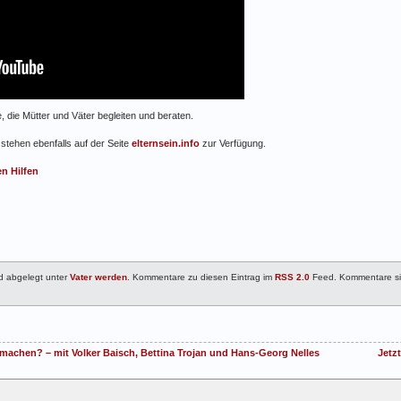
, die Mütter und Väter begleiten und beraten.
stehen ebenfalls auf der Seite
elternsein.info
zur Verfügung.
n Hilfen
nd abgelegt unter
Vater werden
. Kommentare zu diesen Eintrag im
RSS 2.0
Feed. Kommentare sin
machen? – mit Volker Baisch, Bettina Trojan und Hans-Georg Nelles
Jetz