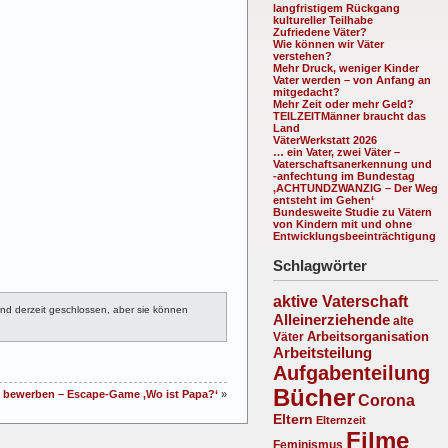
langfristigem Rückgang
kultureller Teilhabe
Zufriedene Väter?
Wie können wir Väter
verstehen?
Mehr Druck, weniger Kinder
Vater werden – von Anfang an
mitgedacht?
Mehr Zeit oder mehr Geld?
TEILZEITMänner braucht das
Land
VäterWerkstatt 2026
… ein Vater, zwei Väter –
Vaterschaftsanerkennung und
-anfechtung im Bundestag
‚ACHTUNDZWANZIG – Der Weg
entsteht im Gehen‘
Bundesweite Studie zu Vätern
von Kindern mit und ohne
Entwicklungsbeeinträchtigung
Schlagwörter
aktive Vaterschaft
d derzeit geschlossen, aber sie können
Alleinerziehende
alte
Arbeitsorganisation
Väter
Arbeitsteilung
Aufgabenteilung
Bücher
t bewerben – Escape-Game ‚Wo ist Papa?‘
»
Corona
Eltern
Elternzeit
Filme
Feminismus