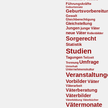
Führungskräfte
Geburtenrate
Geburtsvorbereitu
Gewalt
Gleichberechtigung
Gleichstellung
Jungen
junge Väter
neue Väter
Rollenbilder
Sorgerecht
Statistik
Studien
Tagungen
Teilzeit
Umfrage
Trennung
Unterhalt
Unternehmenskultur
Veranstaltung
Vorbilder
Väter
Väterarbeit
Väterberatung
Väterbilder
Väterbildung
Väterbücher
Vätermonate