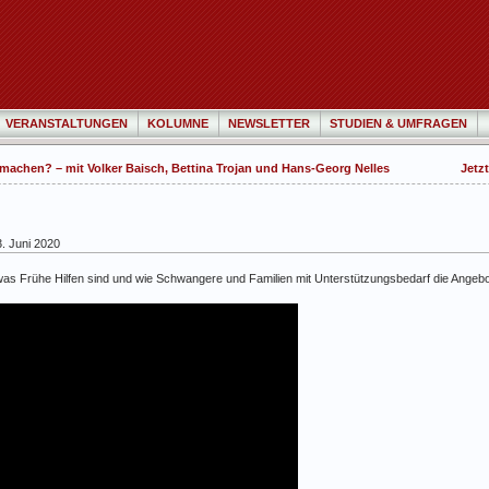
VERANSTALTUNGEN
KOLUMNE
NEWSLETTER
STUDIEN & UMFRAGEN
machen? – mit Volker Baisch, Bettina Trojan und Hans-Georg Nelles
Jetz
. Juni 2020
, was Frühe Hilfen sind und wie Schwangere und Familien mit Unterstützungsbedarf die Angeb