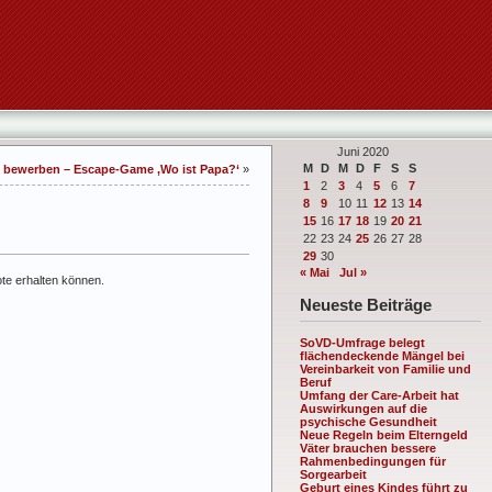
Juni 2020
M
D
M
D
F
S
S
t bewerben – Escape-Game ‚Wo ist Papa?‘
»
1
2
3
4
5
6
7
8
9
10
11
12
13
14
15
16
17
18
19
20
21
22
23
24
25
26
27
28
29
30
« Mai
Jul »
ote erhalten können.
Neueste Beiträge
SoVD-Umfrage belegt
flächendeckende Mängel bei
Vereinbarkeit von Familie und
Beruf
Umfang der Care-Arbeit hat
Auswirkungen auf die
psychische Gesundheit
Neue Regeln beim Elterngeld
Väter brauchen bessere
Rahmenbedingungen für
Sorgearbeit
Geburt eines Kindes führt zu