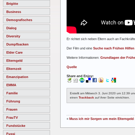
Brigitte
Business
Demografisches
Dialog
Diversity
Er richtet sich neben Eltern auch an Fachkräfte
Dumpfbacken
Der Film und eine
Suche nach Frühen Hilfen
Elder Care
Weitere Informationen:
Grundlagen der Frühe
Elterngeld
Quelle
Elternzeit
Share and Enjoy:
Emanzipation
EMMA
Familie
Erstellt am Mittwoch 3. Juni 2020 um 12:39 u
einen
Trackback
auf ihrer Seite einrichten.
Führung
Frauen
FrauTV
«
Muss ich mir Sorgen um mein Elterngeld 
Fundstücke
Fussi