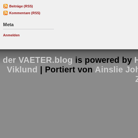
Beiträge (RSS)
Kommentare (RSS)
Meta
Anmelden
der VAETER.blog
is powered by
Viklund
| Portiert von
Ainslie J