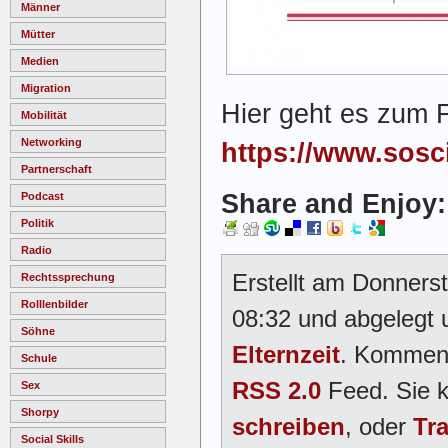
Männer
Mütter
Medien
Migration
Hier geht es zum 
Mobilität
Networking
https://www.sosc
Partnerschaft
Share and Enjoy:
Podcast
Politik
Radio
Erstellt am Donners
Rechtssprechung
Rolllenbilder
08:32 und abgelegt 
Söhne
Elternzeit
. Komment
Schule
RSS 2.0
Feed. Sie 
Sex
Shorpy
schreiben
, oder
Tr
Social Skills