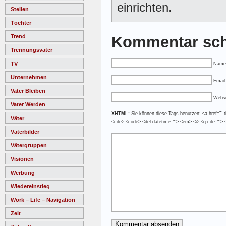
einrichten.
Stellen
Töchter
Trend
Kommentar sch
Trennungsväter
TV
Name
Unternehmen
Email 
Vater Bleiben
Websi
Vater Werden
XHTML:
Sie können diese Tags benutzen: <a href="" tit
Väter
<cite> <code> <del datetime=""> <em> <i> <q cite=""> 
Väterbilder
Vätergruppen
Visionen
Werbung
Wiedereinstieg
Work – Life – Navigation
Zeit