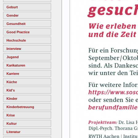
Geburt
Gender
Gesundheit
Good Practice
Hochschule
Interview
Jugend
Karikaturen
Karriere
Küche
Kid's
Kinder
Kinderbetreuung
Krise
Kultur
Literatur