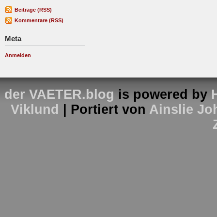
Beiträge (RSS)
Kommentare (RSS)
Meta
Anmelden
der VAETER.blog
is powered by
Viklund
| Portiert von
Ainslie J