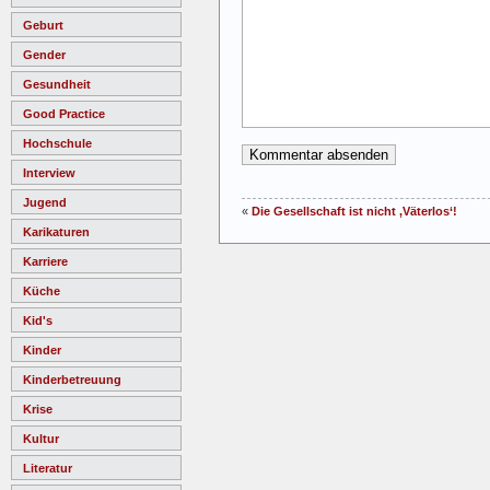
Geburt
Gender
Gesundheit
Good Practice
Hochschule
Interview
Jugend
«
Die Gesellschaft ist nicht ‚Väterlos‘!
Karikaturen
Karriere
Küche
Kid's
Kinder
Kinderbetreuung
Krise
Kultur
Literatur