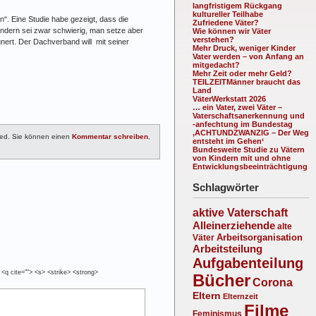
langfristigem Rückgang
kultureller Teilhabe
n“. Eine Studie habe gezeigt, dass die
Zufriedene Väter?
u ändern sei zwar schwierig, man setze aber
Wie können wir Väter
verstehen?
unert. Der Dachverband will mit seiner
Mehr Druck, weniger Kinder
Vater werden – von Anfang an
mitgedacht?
Mehr Zeit oder mehr Geld?
TEILZEITMänner braucht das
Land
VäterWerkstatt 2026
… ein Vater, zwei Väter –
Vaterschaftsanerkennung und
-anfechtung im Bundestag
‚ACHTUNDZWANZIG – Der Weg
ed. Sie können einen
Kommentar schreiben
,
entsteht im Gehen‘
Bundesweite Studie zu Vätern
von Kindern mit und ohne
Entwicklungsbeeinträchtigung
Schlagwörter
aktive Vaterschaft
Alleinerziehende
alte
Arbeitsorganisation
Väter
Arbeitsteilung
Aufgabenteilung
 <q cite=""> <s> <strike> <strong>
Bücher
Corona
Eltern
Elternzeit
Filme
Feminismus