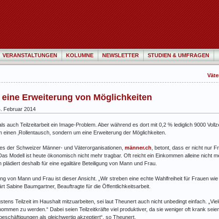
VERANSTALTUNGEN
KOLUMNE
NEWSLETTER
STUDIEN & UMFRAGEN
Väte
m eine Erweiterung von Möglichkeiten
. Februar 2014
s auch Teilzeitarbeit ein Image-Problem. Aber während es dort mit 0,2 % lediglich 9000 Voll
m einen ‚Rollentausch, sondern um eine Erweiterung der Möglichkeiten.
es der Schweizer Männer- und Väterorganisationen,
männer.ch
, betont, dass er nicht nur
as Modell ist heute ökonomisch nicht mehr tragbar. Oft reicht ein Einkommen alleine nicht m
h plädiert deshalb für eine egalitäre Beteiligung von Mann und Frau.
ng von Mann und Frau ist dieser Ansicht. „Wir streben eine echte Wahlfreiheit für Frauen w
ärt Sabine Baumgartner, Beauftragte für die Öffentlichkeitsarbeit.
s Teilzeit im Haushalt mitzuarbeiten, sei laut Theunert auch nicht unbedingt einfach. „Viele
nommen zu werden.“ Dabei seien Teilzeitkräfte viel produktiver, da sie weniger oft krank seie
beschäftigungen als gleichwertig akzeptiert“, so Theunert.