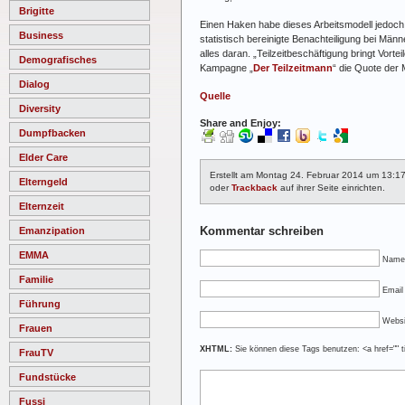
Brigitte
Einen Haken habe dieses Arbeitsmodell jedoch: 
Business
statistisch bereinigte Benachteiligung bei Männ
alles daran. „Teilzeitbeschäftigung bringt Vor
Demografisches
Kampagne „
Der Teilzeitmann
“ die Quote der
Dialog
Quelle
Diversity
Share and Enjoy:
Dumpfbacken
Elder Care
Erstellt am Montag 24. Februar 2014 um 13:1
Elterngeld
oder
Trackback
auf ihrer Seite einrichten.
Elternzeit
Kommentar schreiben
Emanzipation
EMMA
Name
Familie
Email 
Führung
Websi
Frauen
XHTML:
Sie können diese Tags benutzen: <a href="" ti
FrauTV
Fundstücke
Fussi