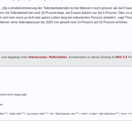
„Die Lohndiskriminierung der Teilzeitarbeitenden ist bei Männern noch grösser als bei Fraue
ern mit Teilzeitarbeit bei rund 16 Prozent liege, bei Frauen jedoch nur bei 6 Prozent. Dies z
teile und man muss ja nicht das ganze Leben lang bei reduziertem Pensum arbeiten“, sagt The
 Männer ohne Vollzeitpensum bis 2020 von aktuell rund 14 Prozent auf 20 Prozent erhöhen.
7 und abgelegt unter
Arbeitszeiten
,
Rolllenbilder
. Kommentare zu diesen Eintrag im
RSS 2.0
Fe
(wird nicht angezeigt)
te
tle=""> <abbr title=""> <acronym title=""> <b> <blockquote cite=""> <cite> <code> <del datetime=""> <em> <i>