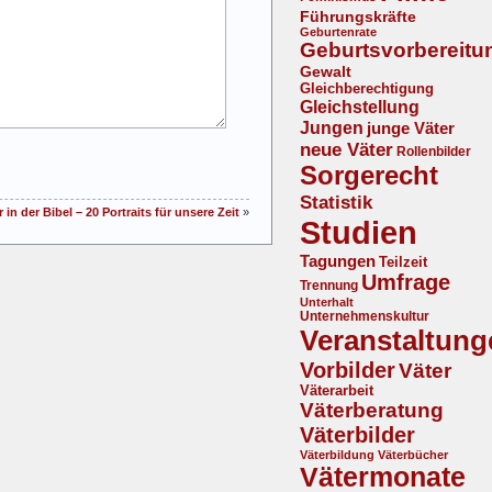
Führungskräfte
Geburtenrate
Geburtsvorbereitu
Gewalt
Gleichberechtigung
Gleichstellung
Jungen
junge Väter
neue Väter
Rollenbilder
Sorgerecht
Statistik
r in der Bibel – 20 Portraits für unsere Zeit
»
Studien
Tagungen
Teilzeit
Umfrage
Trennung
Unterhalt
Unternehmenskultur
Veranstaltung
Vorbilder
Väter
Väterarbeit
Väterberatung
Väterbilder
Väterbildung
Väterbücher
Vätermonate