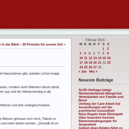
Februar 2014
M
D
M
D
F
S
S
r in der Bibel – 20 Portraits für unsere Zeit
»
1
2
3
4
5
6
7
8
9
10
11
12
13
14
15
16
17
18
19
20
21
22
23
24
25
26
27
28
« Jan
Mrz »
zeit Hausmänner gibt, arbeiten schon knapp
Neueste Beiträge
 Frauen, sondern auch Männern davon abrät,
SoVD-Umfrage belegt
ehr aus und der Wiedereinstieg in die
flächendeckende Mängel bei
Vereinbarkeit von Familie und
Beruf
Umfang der Care-Arbeit hat
ie Männer und eine uneingeschränkte
Auswirkungen auf die
psychische Gesundheit
Neue Regeln beim Elterngeld
Väter brauchen bessere
 Männer getrauen sich nicht, Teilzeit zu
Rahmenbedingungen für
n und mehr leisten würden. „Deshalb ist es
Sorgearbeit
Geburt eines Kindes führt zu